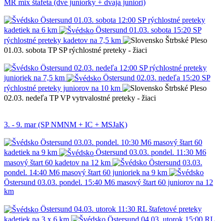
MR
mix štafeta (dve juniorky + dvaja juniori)
Östersund
01.03.
sobota
12:00
SP
rýchlostné preteky
kadetiek na 6 km
Östersund
01.03.
sobota
15:20
SP
rýchlostné preteky kadetov na 7,5 km
Štrbské Pleso
01.03.
sobota
TP
SP
rýchlostné preteky - žiaci
Östersund
02.03.
nedeľa
12:00
SP
rýchlostné preteky
junioriek na 7,5 km
Östersund
02.03.
nedeľa
15:20
SP
rýchlostné preteky juniorov na 10 km
Štrbské Pleso
02.03.
nedeľa
TP
VP
vytrvalostné preteky - žiaci
3. - 9. mar (SP NMNM + IC + MSJaK)
Östersund
03.03.
pondel.
10:30
M6
masový štart 60
kadetiek na 9 km
Östersund
03.03.
pondel.
11:30
M6
masový štart 60 kadetov na 12 km
Östersund
03.03.
pondel.
14:40
M6
masový štart 60 junioriek na 9 km
Östersund
03.03.
pondel.
15:40
M6
masový štart 60 juniorov na 12
km
Östersund
04.03.
utorok
11:30
RL
štafetové preteky
kadetiek na 3 x 6 km
Östersund
04.03.
utorok
15:00
RL