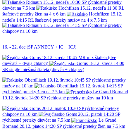
Ridnaun
15.12.
nedeľa
10:30
SP
rýchlostné preteky
dievčat na 7,5 km
Hochfilzen
15.12.
nedeľa
11:30
RL
štafetové preteky žien na 4 x 6 km
Hochfilzen
15.12.
nedeľa
14:15
RL
štafetové preteky mužov na 4 x 7,5 km
Ridnaun
15.12.
nedeľa
14:15
SP
rýchlostné preteky
chlapcov na 10 km
16. - 22. dec (SP ANNECY + IC + ICJ)
Goms
18.12.
streda
10:45
MR
mix štafeta (dve
dievčatá + dvaja chlapci)
Goms
18.12.
streda
14:00
SR
single miešaná štafeta (dievča + chlapec)
Obertilliach
19.12.
štvrtok
10:45
SP
rýchlostné preteky
mužov na 10 km
Obertilliach
19.12.
štvrtok
14:15
SP
rýchlostné preteky žien na 7,5 km
Le Grand Bornand
19.12.
štvrtok
14:20
SP
rýchlostné preteky mužov na 10 km
Goms
20.12.
piatok
10:30
SP
rýchlostné preteky
chlapcov na 10 km
Goms
20.12.
piatok
14:20
SP
rýchlostné preteky dievčat na 7,5 km
Le Grand
Bornand
20.12.
piatok
14:20
SP
rýchlostné preteky žien na 7,5 km