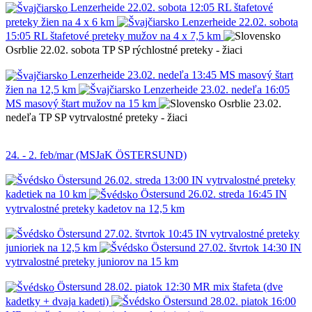
Lenzerheide
22.02.
sobota
12:05
RL
štafetové
preteky žien na 4 x 6 km
Lenzerheide
22.02.
sobota
15:05
RL
štafetové preteky mužov na 4 x 7,5 km
Osrblie
22.02.
sobota
TP
SP
rýchlostné preteky - žiaci
Lenzerheide
23.02.
nedeľa
13:45
MS
masový štart
žien na 12,5 km
Lenzerheide
23.02.
nedeľa
16:05
MS
masový štart mužov na 15 km
Osrblie
23.02.
nedeľa
TP
SP
vytrvalostné preteky - žiaci
24. - 2. feb/mar (MSJaK ÖSTERSUND)
Östersund
26.02.
streda
13:00
IN
vytrvalostné preteky
kadetiek na 10 km
Östersund
26.02.
streda
16:45
IN
vytrvalostné preteky kadetov na 12,5 km
Östersund
27.02.
štvrtok
10:45
IN
vytrvalostné preteky
junioriek na 12,5 km
Östersund
27.02.
štvrtok
14:30
IN
vytrvalostné preteky juniorov na 15 km
Östersund
28.02.
piatok
12:30
MR
mix štafeta (dve
kadetky + dvaja kadeti)
Östersund
28.02.
piatok
16:00