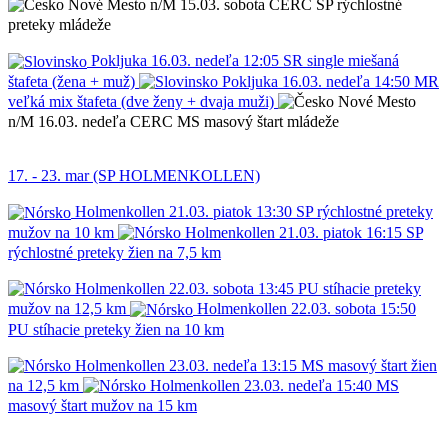
Nové Mesto n/M
15.03.
sobota
CERC
SP
rýchlostné
preteky mládeže
Pokljuka
16.03.
nedeľa
12:05
SR
single miešaná
štafeta (žena + muž)
Pokljuka
16.03.
nedeľa
14:50
MR
veľká mix štafeta (dve ženy + dvaja muži)
Nové Mesto
n/M
16.03.
nedeľa
CERC
MS
masový štart mládeže
17. - 23. mar (SP HOLMENKOLLEN)
Holmenkollen
21.03.
piatok
13:30
SP
rýchlostné preteky
mužov na 10 km
Holmenkollen
21.03.
piatok
16:15
SP
rýchlostné preteky žien na 7,5 km
Holmenkollen
22.03.
sobota
13:45
PU
stíhacie preteky
mužov na 12,5 km
Holmenkollen
22.03.
sobota
15:50
PU
stíhacie preteky žien na 10 km
Holmenkollen
23.03.
nedeľa
13:15
MS
masový štart žien
na 12,5 km
Holmenkollen
23.03.
nedeľa
15:40
MS
masový štart mužov na 15 km