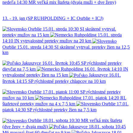
nedeľa
14:30
MR
veľká mix štafeta (dvaja muži + dve ženy)
13. - 19. jan (SP RUHPOLDING + IC Osrblie + ICJ)
Osrblie
15.01.
streda
10:30
SI
skrátené vytrval.
preteky mužov na 15 km
Ruhpolding
15.01.
streda
14:10
IN
vytrvalostné preteky mužov na 20 km
Osrblie
15.01.
streda
14:30
SI
skrátené vytrval. preteky žien na 12,5
km
Jakuszyce
16.01.
štvrtok
10:45
SP
rýchlostné preteky
dievčat na 7,5 km
Ruhpolding
16.01.
štvrtok
14:10
IN
vytrvalostné preteky žien na 15 km
Jakuszyce
16.01.
štvrtok
14:15
SP
rýchlostné preteky chlapcov na 10 km
Osrblie
17.01.
piatok
11:00
SP
rýchlostné preteky
mužov na 10 km
Ruhpolding
17.01.
piatok
14:20
RL
štafetové preteky mužov na 4 x 7,5 km
Osrblie
17.01.
piatok
14:30
SP
rýchlostné preteky žien na 7,5 km
Osrblie
18.01.
sobota
10:30
MR
veľká mix štafeta
(dve ženy + dvaja muži)
Jakuszyce
18.01.
sobota
10:45
M6
masový štart 60 dievčat na 9 km
Jakuszyce
18.01.