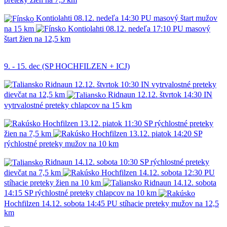
Kontiolahti
08.12.
nedeľa
14:30
PU
masový štart mužov
na 15 km
Kontiolahti
08.12.
nedeľa
17:10
PU
masový
štart žien na 12,5 km
9. - 15. dec (SP HOCHFILZEN + ICJ)
Ridnaun
12.12.
štvrtok
10:30
IN
vytrvalostné preteky
dievčat na 12,5 km
Ridnaun
12.12.
štvrtok
14:30
IN
vytrvalostné preteky chlapcov na 15 km
Hochfilzen
13.12.
piatok
11:30
SP
rýchlostné preteky
žien na 7,5 km
Hochfilzen
13.12.
piatok
14:20
SP
rýchlostné preteky mužov na 10 km
Ridnaun
14.12.
sobota
10:30
SP
rýchlostné preteky
dievčat na 7,5 km
Hochfilzen
14.12.
sobota
12:30
PU
stíhacie preteky žien na 10 km
Ridnaun
14.12.
sobota
14:15
SP
rýchlostné preteky chlapcov na 10 km
Hochfilzen
14.12.
sobota
14:45
PU
stíhacie preteky mužov na 12,5
km