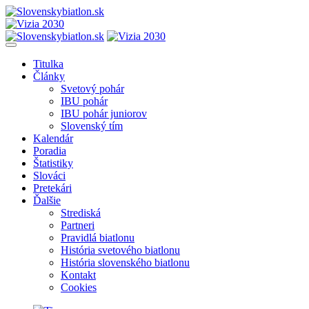
Titulka
Články
Svetový pohár
IBU pohár
IBU pohár juniorov
Slovenský tím
Kalendár
Poradia
Štatistiky
Slováci
Pretekári
Ďalšie
Strediská
Partneri
Pravidlá biatlonu
História svetového biatlonu
História slovenského biatlonu
Kontakt
Cookies