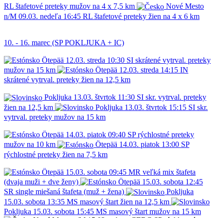
RL
štafetové preteky mužov na 4 x 7,5 km
Nové Mesto
n/M
09.03.
nedeľa
16:45
RL
štafetové preteky žien na 4 x 6 km
10. - 16. marec (SP POKLJUKA + IC)
Ötepää
12.03.
streda
10:30
SI
skrátené vytrval. preteky
mužov na 15 km
Ötepää
12.03.
streda
14:15
IN
skrátené vytrval. preteky žien na 12,5 km
Pokljuka
13.03.
štvrtok
11:30
SI
skr. vytrval. preteky
žien na 12,5 km
Pokljuka
13.03.
štvrtok
15:15
SI
skr.
vytrval. preteky mužov na 15 km
Ötepää
14.03.
piatok
09:40
SP
rýchlostné preteky
mužov na 10 km
Ötepää
14.03.
piatok
13:00
SP
rýchlostné preteky žien na 7,5 km
Ötepää
15.03.
sobota
09:45
MR
veľká mix štafeta
(dvaja muži + dve ženy)
Ötepää
15.03.
sobota
12:45
SR
single miešaná štafeta (muž + žena)
Pokljuka
15.03.
sobota
13:35
MS
masový štart žien na 12,5 km
Pokljuka
15.03.
sobota
15:45
MS
masový štart mužov na 15 km