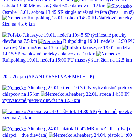
sobota
13:30
M6
masový štart 60 chlapcov na 12 km
Osrblie
18.01.
sobota
13:45
SR
single miešaná štafeta (žena + muž)
Ruhpolding
18.01.
sobota
14:20
RL
štafetové preteky
žien na 4 x 6 km
Jakuszyce
19.01.
nedeľa
10:45
SP
rýchlostné preteky
dievčat na 7,5 km
Ruhpolding
19.01.
nedeľa
12:30
PU
masový štart mužov na 15 km
Jakuszyce
19.01.
nedeľa
14:15
SP
rýchlostné preteky chlapcov na 10 km
Ruhpolding
19.01.
nedeľa
15:00
PU
masový štart žien na 12,5 km
20. - 26. jan (SP ANTERSELVA + MEJ + TP)
Altenberg
22.01.
streda
10:30
IN
vytrvalostné preteky
chlapcov na 15 km
Altenberg
22.01.
streda
14:30
IN
vytrvalostné preteky dievčat na 12,5 km
Anterselva
23.01.
štvrtok
14:30
SP
rýchlostné preteky
žien na 7,5 km
Altenberg
24.01.
piatok
10:45
MR
mix štafeta (dvaja
chlapci + dve dievčatá)
Altenberg
24.04.
piatok
14:00