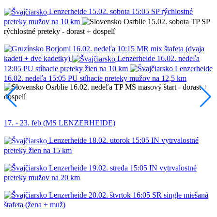
Lenzerheide
15.02.
sobota
15:05
SP
rýchlostné
preteky mužov na 10 km
Osrblie
15.02.
sobota
TP
SP
rýchlostné preteky - dorast + dospelí
Borjomi
16.02.
nedeľa
10:15
MR
mix štafeta (dvaja
kadeti + dve kadetky)
Lenzerheide
16.02.
nedeľa
12:05
PU
stíhacie preteky žien na 10 km
Lenzerheide
16.02.
nedeľa
15:05
PU
stíhacie preteky mužov na 12,5 km
Osrblie
16.02.
nedeľa
TP
MS
masový štart - dorast +
dospelí
17. - 23. feb (MS LENZERHEIDE)
Lenzerheide
18.02.
utorok
15:05
IN
vytrvalostné
preteky žien na 15 km
Lenzerheide
19.02.
streda
15:05
IN
vytrvalostné
preteky mužov na 20 km
Lenzerheide
20.02.
štvrtok
16:05
SR
single miešaná
štafeta (žena + muž)