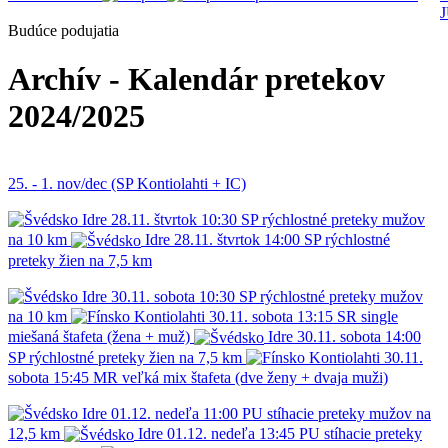
Budúce podujatia
Archív - Kalendár pretekov
2024/2025
25. - 1. nov/dec (SP Kontiolahti + IC)
Idre
28.11.
štvrtok
10:30
SP
rýchlostné preteky mužov
na 10 km
Idre
28.11.
štvrtok
14:00
SP
rýchlostné
preteky žien na 7,5 km
Idre
30.11.
sobota
10:30
SP
rýchlostné preteky mužov
na 10 km
Kontiolahti
30.11.
sobota
13:15
SR
single
miešaná štafeta (žena + muž)
Idre
30.11.
sobota
14:00
SP
rýchlostné preteky žien na 7,5 km
Kontiolahti
30.11.
sobota
15:45
MR
veľká mix štafeta (dve ženy + dvaja muži)
Idre
01.12.
nedeľa
11:00
PU
stíhacie preteky mužov na
12,5 km
Idre
01.12.
nedeľa
13:45
PU
stíhacie preteky