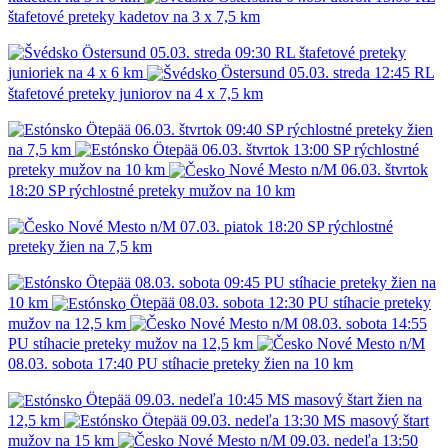
štafetové preteky kadetov na 3 x 7,5 km
Östersund
05.03.
streda
09:30
RL
štafetové preteky
junioriek na 4 x 6 km
Östersund
05.03.
streda
12:45
RL
štafetové preteky juniorov na 4 x 7,5 km
Ötepää
06.03.
štvrtok
09:40
SP
rýchlostné preteky žien
na 7,5 km
Ötepää
06.03.
štvrtok
13:00
SP
rýchlostné
preteky mužov na 10 km
Nové Mesto n/M
06.03.
štvrtok
18:20
SP
rýchlostné preteky mužov na 10 km
Nové Mesto n/M
07.03.
piatok
18:20
SP
rýchlostné
preteky žien na 7,5 km
Ötepää
08.03.
sobota
09:45
PU
stíhacie preteky žien na
10 km
Ötepää
08.03.
sobota
12:30
PU
stíhacie preteky
mužov na 12,5 km
Nové Mesto n/M
08.03.
sobota
14:55
PU
stíhacie preteky mužov na 12,5 km
Nové Mesto n/M
08.03.
sobota
17:40
PU
stíhacie preteky žien na 10 km
Ötepää
09.03.
nedeľa
10:45
MS
masový štart žien na
12,5 km
Ötepää
09.03.
nedeľa
13:30
MS
masový štart
mužov na 15 km
Nové Mesto n/M
09.03.
nedeľa
13:50