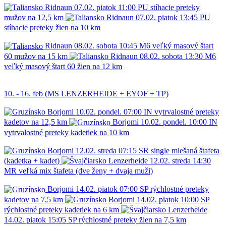
Ridnaun
07.02.
piatok
11:00
PU
stíhacie preteky
mužov na 12,5 km
Ridnaun
07.02.
piatok
13:45
PU
stíhacie preteky žien na 10 km
Ridnaun
08.02.
sobota
10:45
M6
veľký masový štart
60 mužov na 15 km
Ridnaun
08.02.
sobota
13:30
M6
veľký masový štart 60 žien na 12 km
10. - 16. feb (MS LENZERHEIDE + EYOF + TP)
Borjomi
10.02.
pondel.
07:00
IN
vytrvalostné preteky
kadetov na 12,5 km
Borjomi
10.02.
pondel.
10:00
IN
vytrvalostné preteky kadetiek na 10 km
Borjomi
12.02.
streda
07:15
SR
single miešaná štafeta
(kadetka + kadet)
Lenzerheide
12.02.
streda
14:30
MR
veľká mix štafeta (dve ženy + dvaja muži)
Borjomi
14.02.
piatok
07:00
SP
rýchlostné preteky
kadetov na 7,5 km
Borjomi
14.02.
piatok
10:00
SP
rýchlostné preteky kadetiek na 6 km
Lenzerheide
14.02.
piatok
15:05
SP
rýchlostné preteky žien na 7,5 km