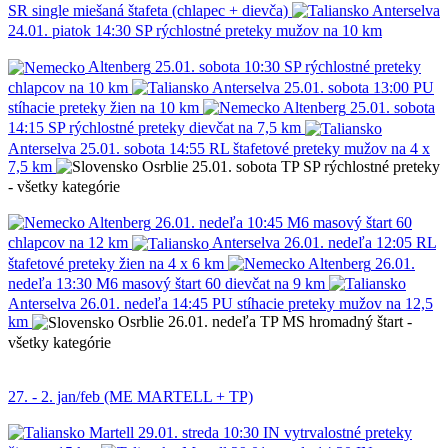
SR
single miešaná štafeta (chlapec + dievča)
Anterselva
24.01.
piatok
14:30
SP
rýchlostné preteky mužov na 10 km
Altenberg
25.01.
sobota
10:30
SP
rýchlostné preteky
chlapcov na 10 km
Anterselva
25.01.
sobota
13:00
PU
stíhacie preteky žien na 10 km
Altenberg
25.01.
sobota
14:15
SP
rýchlostné preteky dievčat na 7,5 km
Anterselva
25.01.
sobota
14:55
RL
štafetové preteky mužov na 4 x
7,5 km
Osrblie
25.01.
sobota
TP
SP
rýchlostné preteky
- všetky kategórie
Altenberg
26.01.
nedeľa
10:45
M6
masový štart 60
chlapcov na 12 km
Anterselva
26.01.
nedeľa
12:05
RL
štafetové preteky žien na 4 x 6 km
Altenberg
26.01.
nedeľa
13:30
M6
masový štart 60 dievčat na 9 km
Anterselva
26.01.
nedeľa
14:45
PU
stíhacie preteky mužov na 12,5
km
Osrblie
26.01.
nedeľa
TP
MS
hromadný štart -
všetky kategórie
27. - 2. jan/feb (ME MARTELL + TP)
Martell
29.01.
streda
10:30
IN
vytrvalostné preteky