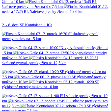
žien na 10 km
Kontiolahti
01.12.
nedeľa
13:45
RL
štafetové preteky mužov na 4 x 7,5 km
Kontiolahti
01.12.
nedeľa
17:25
RL
štafetové preteky žien na 4 x 6 km
2. - 8. dec (SP Kontiolahti + IC)
Kontiolahti
03.12.
utorok
16:20
SI
skrátené vytrval.
preteky mužov na 15 km
Geilo
04.12.
streda
10:00
IN
vytrvalostné preteky žien na
15 km
Geilo
04.12.
streda
13:50
IN
vytrvalostné preteky
mužov na 20 km
Kontiolahti
04.12.
streda
16:20
SI
skrátené vytrval. preteky žien na 12,5 km
Geilo
06.12.
piatok
10:20
SP
rýchlostné preteky žien na
7,5 km
Geilo
06.12.
piatok
14:00
SP
rýchlostné preteky
mužov na 10 km
Kontiolahti
06.12.
piatok
16:20
SP
rýchlostné preteky mužov na 10 km
Geilo
07.12.
sobota
11:00
PU
stíhacie preteky žien na 10
km
Geilo
07.12.
sobota
13:45
PU
stíhacie preteky mužov
na 12,5 km
Kontiolahti
07.12.
sobota
17:10
SP
rýchlostné
preteky žien na 7,5 km