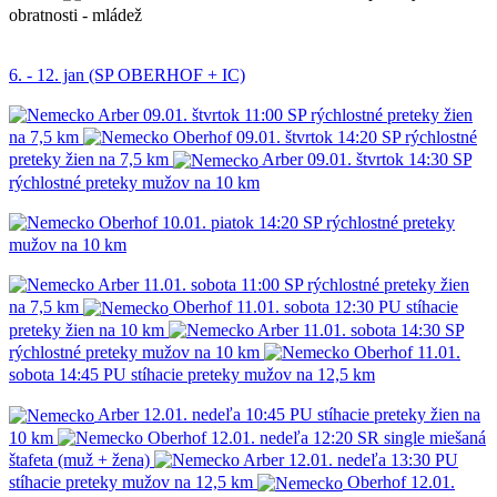
obratnosti - mládež
6. - 12. jan (SP OBERHOF + IC)
Arber
09.01.
štvrtok
11:00
SP
rýchlostné preteky žien
na 7,5 km
Oberhof
09.01.
štvrtok
14:20
SP
rýchlostné
preteky žien na 7,5 km
Arber
09.01.
štvrtok
14:30
SP
rýchlostné preteky mužov na 10 km
Oberhof
10.01.
piatok
14:20
SP
rýchlostné preteky
mužov na 10 km
Arber
11.01.
sobota
11:00
SP
rýchlostné preteky žien
na 7,5 km
Oberhof
11.01.
sobota
12:30
PU
stíhacie
preteky žien na 10 km
Arber
11.01.
sobota
14:30
SP
rýchlostné preteky mužov na 10 km
Oberhof
11.01.
sobota
14:45
PU
stíhacie preteky mužov na 12,5 km
Arber
12.01.
nedeľa
10:45
PU
stíhacie preteky žien na
10 km
Oberhof
12.01.
nedeľa
12:20
SR
single miešaná
štafeta (muž + žena)
Arber
12.01.
nedeľa
13:30
PU
stíhacie preteky mužov na 12,5 km
Oberhof
12.01.