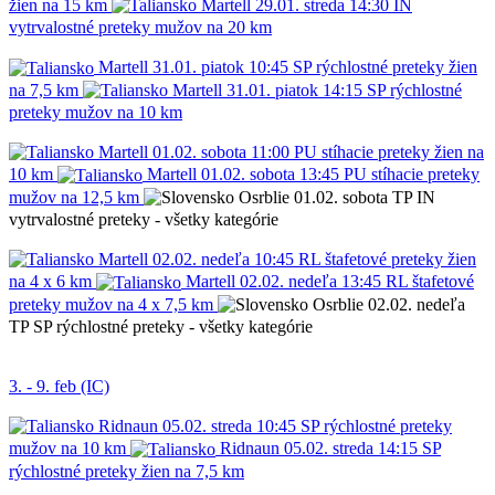
žien na 15 km
Martell
29.01.
streda
14:30
IN
vytrvalostné preteky mužov na 20 km
Martell
31.01.
piatok
10:45
SP
rýchlostné preteky žien
na 7,5 km
Martell
31.01.
piatok
14:15
SP
rýchlostné
preteky mužov na 10 km
Martell
01.02.
sobota
11:00
PU
stíhacie preteky žien na
10 km
Martell
01.02.
sobota
13:45
PU
stíhacie preteky
mužov na 12,5 km
Osrblie
01.02.
sobota
TP
IN
vytrvalostné preteky - všetky kategórie
Martell
02.02.
nedeľa
10:45
RL
štafetové preteky žien
na 4 x 6 km
Martell
02.02.
nedeľa
13:45
RL
štafetové
preteky mužov na 4 x 7,5 km
Osrblie
02.02.
nedeľa
TP
SP
rýchlostné preteky - všetky kategórie
3. - 9. feb (IC)
Ridnaun
05.02.
streda
10:45
SP
rýchlostné preteky
mužov na 10 km
Ridnaun
05.02.
streda
14:15
SP
rýchlostné preteky žien na 7,5 km