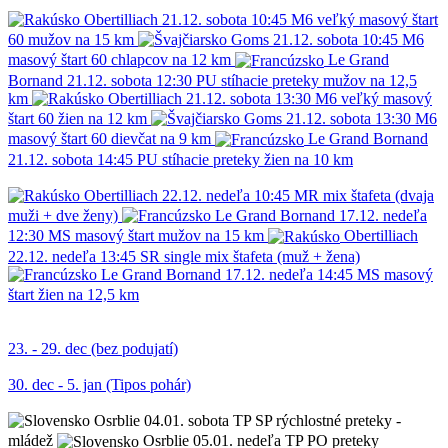
Obertilliach
21.12.
sobota
10:45
M6
veľký masový štart
60 mužov na 15 km
Goms
21.12.
sobota
10:45
M6
masový štart 60 chlapcov na 12 km
Le Grand
Bornand
21.12.
sobota
12:30
PU
stíhacie preteky mužov na 12,5
km
Obertilliach
21.12.
sobota
13:30
M6
veľký masový
štart 60 žien na 12 km
Goms
21.12.
sobota
13:30
M6
masový štart 60 dievčat na 9 km
Le Grand Bornand
21.12.
sobota
14:45
PU
stíhacie preteky žien na 10 km
Obertilliach
22.12.
nedeľa
10:45
MR
mix štafeta (dvaja
muži + dve ženy)
Le Grand Bornand
17.12.
nedeľa
12:30
MS
masový štart mužov na 15 km
Obertilliach
22.12.
nedeľa
13:45
SR
single mix štafeta (muž + žena)
Le Grand Bornand
17.12.
nedeľa
14:45
MS
masový
štart žien na 12,5 km
23. - 29. dec (bez podujatí)
30. dec - 5. jan (Tipos pohár)
Osrblie
04.01.
sobota
TP
SP
rýchlostné preteky -
mládež
Osrblie
05.01.
nedeľa
TP
PO
preteky