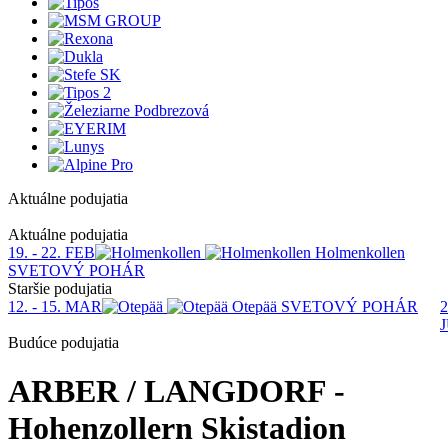
Aktuálne podujatia
1
Aktuálne podujatia
19. - 22. FEB
Holmenkollen
SVETOVÝ POHÁR
Staršie podujatia
12. - 15. MAR
Otepää
SVETOVÝ POHÁR
2
Budúce podujatia
ARBER / LANGDORF -
Hohenzollern Skistadion