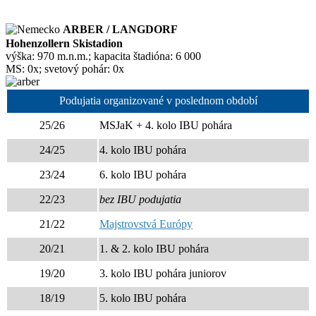
ARBER / LANGDORF
Hohenzollern Skistadion
výška: 970 m.n.m.; kapacita štadióna: 6 000
MS: 0x; svetový pohár: 0x
Podujatia organizované v poslednom období
25/26
MSJaK + 4. kolo IBU pohára
24/25
4. kolo IBU pohára
23/24
6. kolo IBU pohára
22/23
bez IBU podujatia
21/22
Majstrovstvá Európy
20/21
1. & 2. kolo IBU pohára
19/20
3. kolo IBU pohára juniorov
18/19
5. kolo IBU pohára