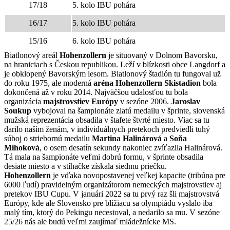
17/18
5. kolo IBU pohára
16/17
5. kolo IBU pohára
15/16
6. kolo IBU pohára
Biatlonový areál
Hohenzollern
je situovaný v Dolnom Bavorsku,
na hraniciach s Českou republikou. Leží v blízkosti obce Langdorf a
je obklopený Bavorským lesom. Biatlonový štadión tu fungoval už
do roku 1975, ale moderná
aréna Hohenzollern Skistadion
bola
dokončená až v roku 2014. Najväčšou udalosťou tu bola
organizácia
majstrovstiev Európy
v sezóne 2006.
Jaroslav
Soukup
vybojoval na šampionáte zlatú medailu v šprinte, slovenská
mužská reprezentácia obsadila v štafete štvrté miesto. Viac sa tu
darilo naším ženám, v individuálnych pretekoch predviedli tuhý
súboj o striebornú medailu
Martina Halinárová
a
Soňa
Mihoková
, o osem desatín sekundy nakoniec zvíťazila Halinárová.
Tá mala na šampionáte veľmi dobrú formu, v šprinte obsadila
desiate miesto a v stíhačke získala siedmu priečku.
Hohenzollern
je vďaka novopostavenej veľkej kapacite (tribúna pre
6000 ľudí) pravidelným organizátorom nemeckých majstrovstiev aj
pretekov IBU Cupu. V januári 2022 sa tu prvý raz šli majstrovstvá
Európy, kde ale Slovensko pre blížiacu sa olympiádu vyslalo iba
malý tím, ktorý do Pekingu necestoval, a nedarilo sa mu. V sezóne
25/26 nás ale budú veľmi zaujímať mládežnícke MS.