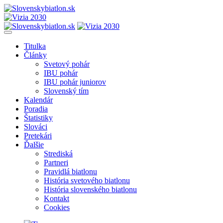
Titulka
Články
Svetový pohár
IBU pohár
IBU pohár juniorov
Slovenský tím
Kalendár
Poradia
Štatistiky
Slováci
Pretekári
Ďalšie
Strediská
Partneri
Pravidlá biatlonu
História svetového biatlonu
História slovenského biatlonu
Kontakt
Cookies