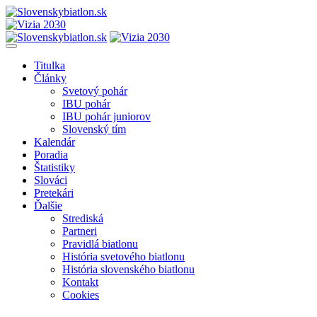
Titulka
Články
Svetový pohár
IBU pohár
IBU pohár juniorov
Slovenský tím
Kalendár
Poradia
Štatistiky
Slováci
Pretekári
Ďalšie
Strediská
Partneri
Pravidlá biatlonu
História svetového biatlonu
História slovenského biatlonu
Kontakt
Cookies