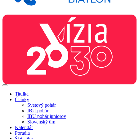
Titulka
Články
Svetový pohár
IBU pohár
IBU pohár juniorov
Slovenský tím
Kalendár
Poradia
Štatistiky