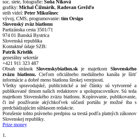
soc. siete, fotografie:
Soňa Niková
grafiky:
Michal Čižmárik
,
Radovan Grežďo
strih videí:
Peter Mikušinec
vývoj, CMS, programovanie:
tím Orsigo
Slovenský zväz biatlonu
Partizánska cesta 3501/71
974 01 Banská Bystrica
Slovenská republika
Kontaktné údaje SZB:
Patrik Kristlík
generálny sekretár
+421 911 323 487
Obsah stránok
Slovenskybiatlon.sk
je majetkom
Slovenského
zväzu biatlonu.
Cieľom oficiálneho mediálneho kanála je šíriť
informácie a dobré meno biatlonu širokej verejnosti.
Všetky spravodajské, publicistické a iné články sú vytvorené a
publikované tímom našich redaktorov a spolupracovníkov. Sú teda
majetkom Slovenského zväzu biatlonu. Kopírovanie, publikovanie,
či iné používanie akýchkoľvek súčastí portálu je možné iba s
predchádzajúcim súhlasom redakcie.
Porušenie tohto právneho predpisu sa trestá podľa platných zákonov
Slovenskej republiky.
Prize money
1.