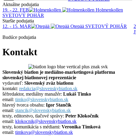
Aktuálne podujatia
19. - 22. FEB
Holmenkollen
SVETOVÝ POHÁR
Staršie podujatia
12. - 15. MAR
Otepää
SVETOVÝ POHÁR
2
Budúce podujatia
Kontakt
Slovenský biatlon je mediálno-marketingová platforma
slovenskej biatlonovej reprezentácie
vydavateľ:
Slovenský zväz biatlonu
kontakt:
redakcia@slovenskybiatlon.sk
šéfredaktor, mediálny manažér:
Lukáš Timko
email:
timko@slovenskybiatlon.sk
hlavný tvorca obsahu:
Igor Stančík
email:
stancik@slovenskybiatlon.sk
texty, editorstvo, tlačové správy:
Peter Klokočník
email:
klokocnik@slovenskybiatlon.sk
texty, komunikácia s médiami:
Veronika Timková
email:
timkova@slovenskybiatlon.sk