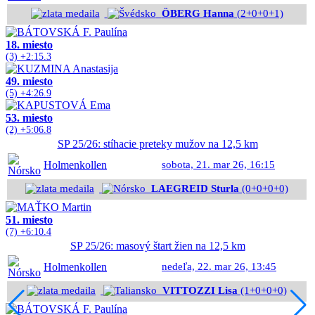
ÖBERG Hanna
(2+0+0+1)
18. miesto
(3) +2:15.3
49. miesto
(5) +4:26.9
53. miesto
(2) +5:06.8
SP 25/26: stíhacie preteky mužov na 12,5 km
Holmenkollen
sobota, 21. mar 26, 16:15
LAEGREID Sturla
(0+0+0+0)
51. miesto
(7) +6:10.4
SP 25/26: masový štart žien na 12,5 km
Holmenkollen
nedeľa, 22. mar 26, 13:45
VITTOZZI Lisa
(1+0+0+0)