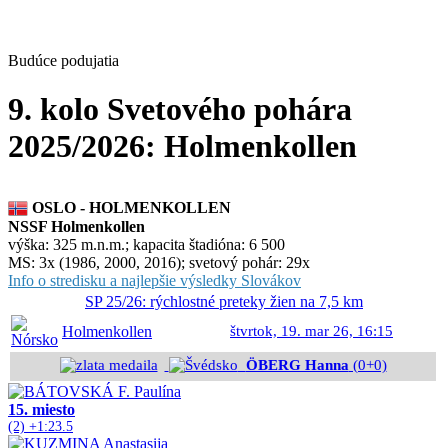
Budúce podujatia
9. kolo Svetového pohára
2025/2026: Holmenkollen
OSLO - HOLMENKOLLEN
NSSF Holmenkollen
výška: 325 m.n.m.; kapacita štadióna: 6 500
MS: 3x (1986, 2000, 2016); svetový pohár: 29x
Info o stredisku a najlepšie výsledky Slovákov
SP 25/26: rýchlostné preteky žien na 7,5 km
Holmenkollen
štvrtok, 19. mar 26, 16:15
ÖBERG Hanna
(0+0)
15. miesto
(2) +1:23.5