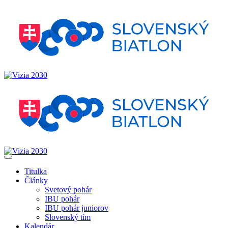
Titulka
Články
Svetový pohár
IBU pohár
IBU pohár juniorov
Slovenský tím
Kalendár