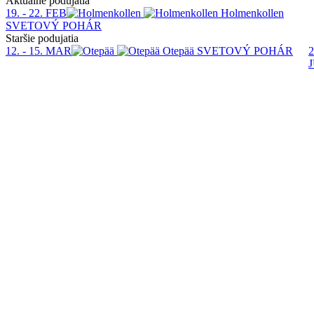
Aktuálne podujatia
19. - 22. FEB
Holmenkollen
SVETOVÝ POHÁR
Staršie podujatia
12. - 15. MAR
Otepää
SVETOVÝ POHÁR
2