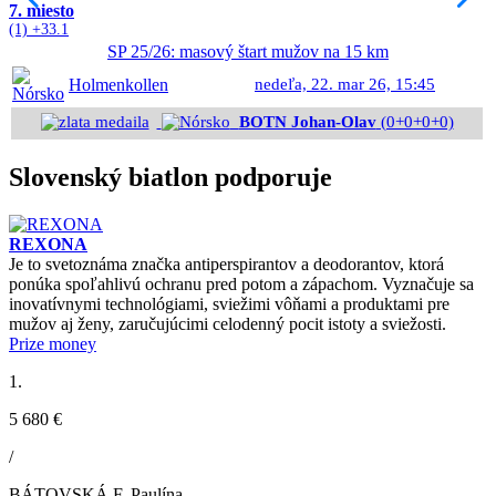
7. miesto
(1) +33.1
SP 25/26: masový štart mužov na 15 km
Holmenkollen
nedeľa, 22. mar 26, 15:45
BOTN Johan-Olav
(0+0+0+0)
Slovenský biatlon podporuje
REXONA
Je to svetoznáma značka antiperspirantov a deodorantov, ktorá
ponúka spoľahlivú ochranu pred potom a zápachom. Vyznačuje sa
inovatívnymi technológiami, sviežimi vôňami a produktami pre
mužov aj ženy, zaručujúcimi celodenný pocit istoty a sviežosti.
Prize money
1.
5 680 €
/
BÁTOVSKÁ F. Paulína