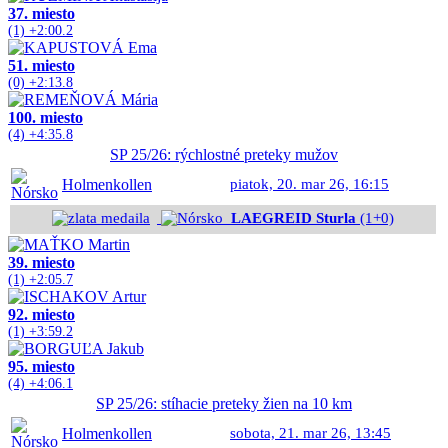
37. miesto
(1) +2:00.2
51. miesto
(0) +2:13.8
100. miesto
(4) +4:35.8
SP 25/26: rýchlostné preteky mužov
Holmenkollen
piatok, 20. mar 26, 16:15
LAEGREID Sturla
(1+0)
39. miesto
(1) +2:05.7
92. miesto
(1) +3:59.2
95. miesto
(4) +4:06.1
SP 25/26: stíhacie preteky žien na 10 km
Holmenkollen
sobota, 21. mar 26, 13:45