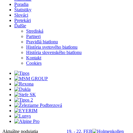
Poradia
Štatistiky
Slováci
Pretekári
Ďalšie
Strediská
Partneri
Pravidlá biatlonu
História svetového biatlonu
História slovenského biatlonu
Kontakt
Cookies
Aktuálne podujatia
19. - 22. FEB
S