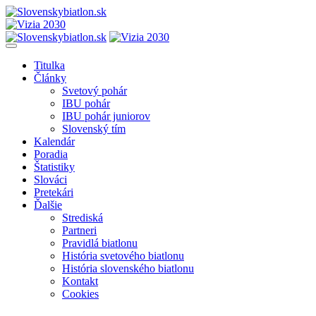
Titulka
Články
Svetový pohár
IBU pohár
IBU pohár juniorov
Slovenský tím
Kalendár
Poradia
Štatistiky
Slováci
Pretekári
Ďalšie
Strediská
Partneri
Pravidlá biatlonu
História svetového biatlonu
História slovenského biatlonu
Kontakt
Cookies