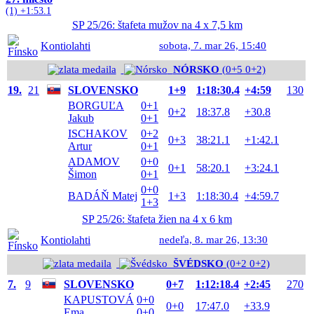
(1) +1:53.1
SP 25/26: štafeta mužov na 4 x 7,5 km
Kontiolahti
sobota, 7. mar 26, 15:40
NÓRSKO
(0+5 0+2)
19.
21
SLOVENSKO
1+9
1:18:30.4
+4:59
130
BORGUĽA
0+1
0+2
18:37.8
+30.8
Jakub
0+1
ISCHAKOV
0+2
0+3
38:21.1
+1:42.1
Artur
0+1
ADAMOV
0+0
0+1
58:20.1
+3:24.1
Šimon
0+1
0+0
BADÁŇ Matej
1+3
1:18:30.4
+4:59.7
1+3
SP 25/26: štafeta žien na 4 x 6 km
Kontiolahti
nedeľa, 8. mar 26, 13:30
ŠVÉDSKO
(0+2 0+2)
7.
9
SLOVENSKO
0+7
1:12:18.4
+2:45
270
KAPUSTOVÁ
0+0
0+0
17:47.0
+33.9
Ema
0+0