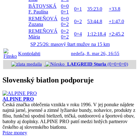
BÁTOVSKÁ
0+0
0+1
35:23.0
+33.8
F. Paulína
0+1
REMEŇOVÁ
0+0
0+2
53:44.8
+1:47.0
Zuzana
0+2
REMEŇOVÁ
0+2
0+4
1:12:18.4
+2:45.2
Mária
0+2
SP 25/26: masový štart mužov na 15 km
Kontiolahti
nedeľa, 8. mar 26, 16:55
LAEGREID Sturla
(0+0+0+0)
Slovenský biatlon podporuje
ALPINE PRO
Česká značka oblečenia vznikla v roku 1996. V jej ponuke nájdete
najmä jarné, jesenné a zimné lyžiarske bundy, nohavice, produkty z
flísu, funkčnú spodnú bielizeň, tričká, outdoorovú a športovú obuv,
batohy aj doplnky. ALPINE PRO patrí medzi hrdých partnerov
českého aj slovenského biatlonu.
Prize money