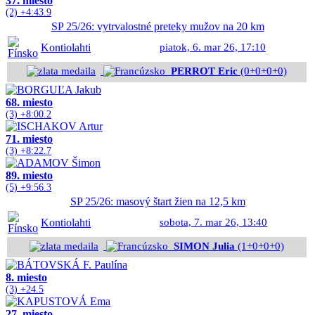
37. miesto
(2) +4:43.9
SP 25/26: vytrvalostné preteky mužov na 20 km
Kontiolahti
piatok, 6. mar 26, 17:10
PERROT Eric
(0+0+0+0)
68. miesto
(3) +8:00.2
71. miesto
(3) +8:22.7
89. miesto
(5) +9:56.3
SP 25/26: masový štart žien na 12,5 km
Kontiolahti
sobota, 7. mar 26, 13:40
SIMON Julia
(1+0+0+0)
8. miesto
(3) +24.5
27. miesto