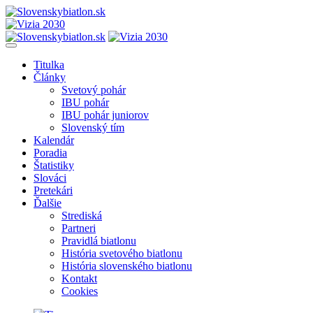
Titulka
Články
Svetový pohár
IBU pohár
IBU pohár juniorov
Slovenský tím
Kalendár
Poradia
Štatistiky
Slováci
Pretekári
Ďalšie
Strediská
Partneri
Pravidlá biatlonu
História svetového biatlonu
História slovenského biatlonu
Kontakt
Cookies