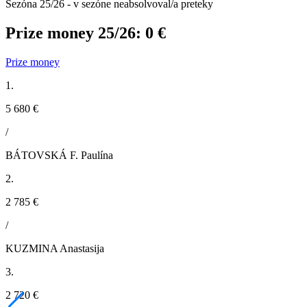
Sezóna 25/26 - v sezóne neabsolvoval/a preteky
Prize money 25/26:
0 €
Prize money
1.
5 680 €
/
BÁTOVSKÁ F. Paulína
2.
2 785 €
/
KUZMINA Anastasija
3.
2 720 €