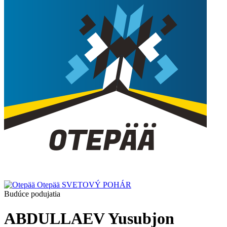
Otepää
SVETOVÝ POHÁR
Budúce podujatia
ABDULLAEV Yusubjon