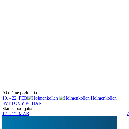
Aktuálne podujatia
19. - 22. FEB
Holmenkollen
SVETOVÝ POHÁR
Staršie podujatia
12. - 15. MAR
2