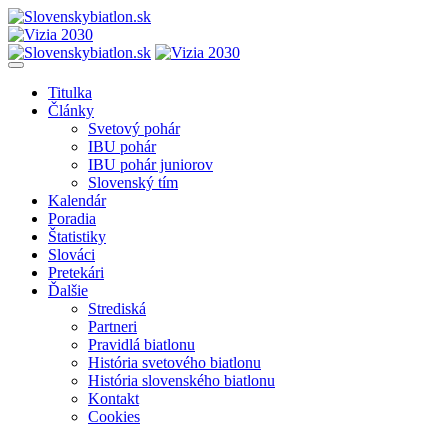
Titulka
Články
Svetový pohár
IBU pohár
IBU pohár juniorov
Slovenský tím
Kalendár
Poradia
Štatistiky
Slováci
Pretekári
Ďalšie
Strediská
Partneri
Pravidlá biatlonu
História svetového biatlonu
História slovenského biatlonu
Kontakt
Cookies