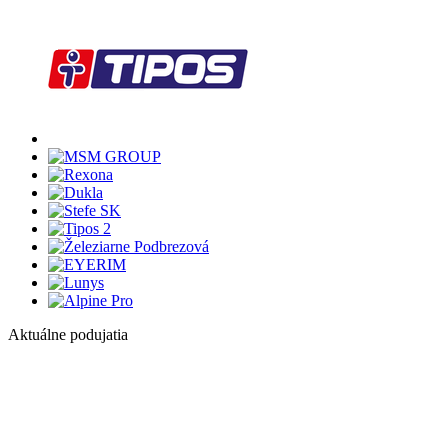
Aktuálne podujatia
1