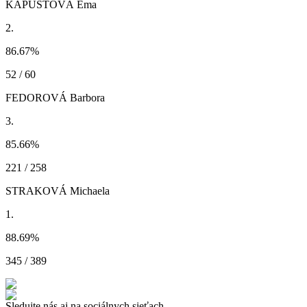
KAPUSTOVÁ Ema
2.
86.67
%
52 / 60
FEDOROVÁ Barbora
3.
85.66
%
221 / 258
STRAKOVÁ Michaela
1.
88.69
%
345 / 389
Sledujte nás aj na sociálnych sieťach