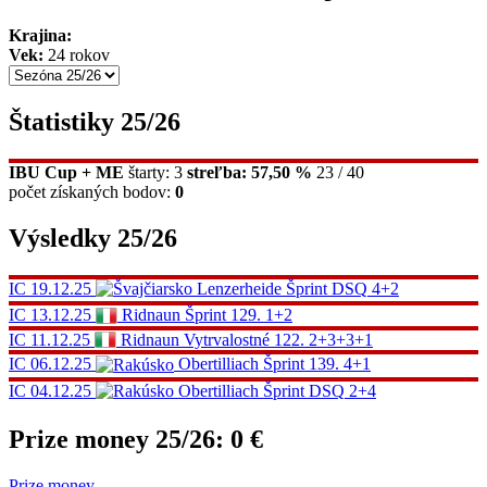
Krajina:
Vek:
24 rokov
Štatistiky 25/26
IBU Cup + ME
štarty: 3
streľba: 57,50 %
23 / 40
počet získaných bodov:
0
Výsledky 25/26
IC
19.12.25
Lenzerheide
Šprint
DSQ
4+2
IC
13.12.25
Ridnaun
Šprint
129.
1+2
IC
11.12.25
Ridnaun
Vytrvalostné
122.
2+3+3+1
IC
06.12.25
Obertilliach
Šprint
139.
4+1
IC
04.12.25
Obertilliach
Šprint
DSQ
2+4
Prize money 25/26:
0 €
Prize money