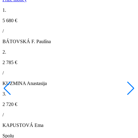
1.
5 680 €
/
BÁTOVSKÁ F. Paulína
2.
2 785 €
/
KUZMINA Anastasija
3.
2 720 €
/
KAPUSTOVÁ Ema
Spolu