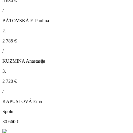
5 680 €
/
BÁTOVSKÁ F. Paulína
2.
2 785 €
/
KUZMINA Anastasija
3.
2 720 €
/
KAPUSTOVÁ Ema
Spolu
30 660 €