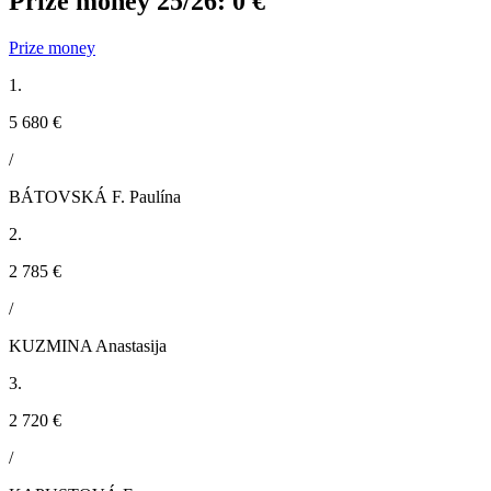
Prize money 25/26:
0 €
Prize money
1.
5 680 €
/
BÁTOVSKÁ F. Paulína
2.
2 785 €
/
KUZMINA Anastasija
3.
2 720 €
/