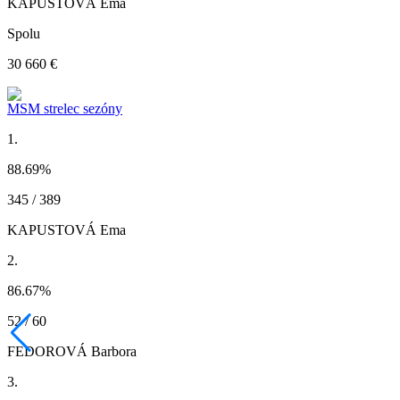
KAPUSTOVÁ Ema
Spolu
30 660 €
MSM strelec sezóny
1.
88.69
%
345 / 389
KAPUSTOVÁ Ema
2.
86.67
%
52 / 60
FEDOROVÁ Barbora
3.