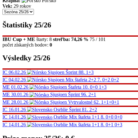
Krajina:
Poľsko
Vek:
29 rokov
Štatistiky 25/26
IBU Cup + ME
štarty: 8
streľba: 74,26 %
75 / 101
počet získaných bodov:
0
Výsledky 25/26
IC
06.02.26
Sjusjoen
Šprint
88.
1+3
IC
04.02.26
Sjusjoen
Mix štafeta 2+2
7.
0+2 0+2
ME
01.02.26
Sjusjoen
Štafeta
10.
0+0 1+3
ME
30.01.26
Sjusjoen
Šprint
96.
2+1
ME
28.01.26
Sjusjoen
Vytrvalostné
62.
1+1+0+1
IC
16.01.26
Osrblie
Šprint
81.
2+2
IC
14.01.26
Osrblie
Mix štafeta 1+1
8.
0+0 0+0
IC
14.01.26
Osrblie
Mix štafeta 1+1
8.
0+1 0+3