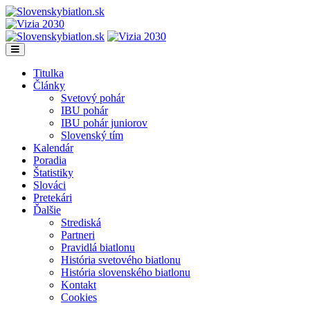
Titulka
Články
Svetový pohár
IBU pohár
IBU pohár juniorov
Slovenský tím
Kalendár
Poradia
Štatistiky
Slováci
Pretekári
Ďalšie
Strediská
Partneri
Pravidlá biatlonu
História svetového biatlonu
História slovenského biatlonu
Kontakt
Cookies