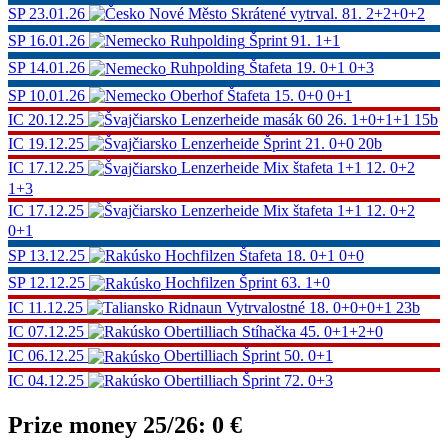
SP
23.01.26
Nové Město
Skrátené vytrval.
81.
2+2+0+2
SP
16.01.26
Ruhpolding
Šprint
91.
1+1
SP
14.01.26
Ruhpolding
Štafeta
19.
0+1 0+3
SP
10.01.26
Oberhof
Štafeta
15.
0+0 0+1
IC
20.12.25
Lenzerheide
masák 60
26.
1+0+1+1
15b
IC
19.12.25
Lenzerheide
Šprint
21.
0+0
20b
IC
17.12.25
Lenzerheide
Mix štafeta 1+1
12.
0+2
1+3
IC
17.12.25
Lenzerheide
Mix štafeta 1+1
12.
0+2
0+1
SP
13.12.25
Hochfilzen
Štafeta
18.
0+1 0+0
SP
12.12.25
Hochfilzen
Šprint
63.
1+0
IC
11.12.25
Ridnaun
Vytrvalostné
18.
0+0+0+1
23b
IC
07.12.25
Obertilliach
Stíhačka
45.
0+1+2+0
IC
06.12.25
Obertilliach
Šprint
50.
0+1
IC
04.12.25
Obertilliach
Šprint
72.
0+3
Prize money 25/26:
0 €