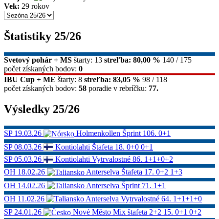
Vek:
29 rokov
Štatistiky 25/26
Svetový pohár + MS
štarty: 13
streľba: 80,00 %
140 / 175
počet získaných bodov:
0
IBU Cup + ME
štarty: 8
streľba: 83,05 %
98 / 118
počet získaných bodov:
58
poradie v rebríčku:
77.
Výsledky 25/26
SP
19.03.26
Holmenkollen
Šprint
106.
0+1
SP
08.03.26
Kontiolahti
Štafeta
18.
0+0 0+1
SP
05.03.26
Kontiolahti
Vytrvalostné
86.
1+1+0+2
OH
18.02.26
Anterselva
Štafeta
17.
0+2 1+3
OH
14.02.26
Anterselva
Šprint
71.
1+1
OH
11.02.26
Anterselva
Vytrvalostné
64.
1+1+1+0
SP
24.01.26
Nové Město
Mix štafeta 2+2
15.
0+1 0+2