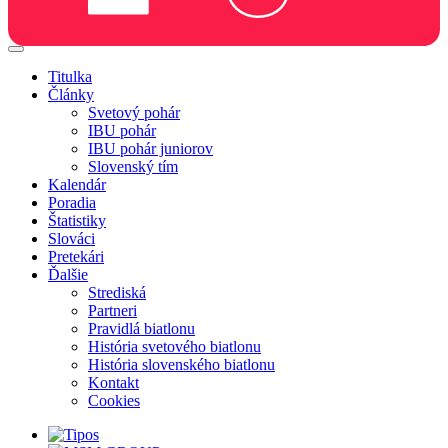
Titulka
Články
Svetový pohár
IBU pohár
IBU pohár juniorov
Slovenský tím
Kalendár
Poradia
Štatistiky
Slováci
Pretekári
Ďalšie
Strediská
Partneri
Pravidlá biatlonu
História svetového biatlonu
História slovenského biatlonu
Kontakt
Cookies