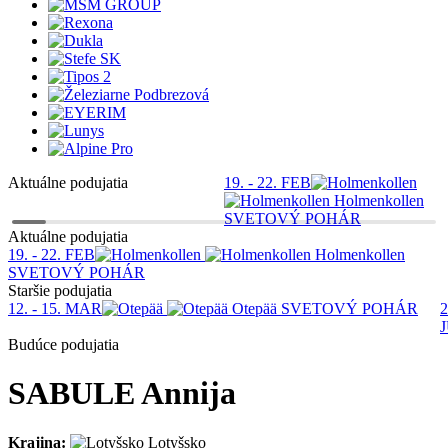
Aktuálne podujatia
19. - 22. FEB
S
Holmenkollen
SVETOVÝ POHÁR
Aktuálne podujatia
19. - 22. FEB
Holmenkollen
SVETOVÝ POHÁR
Staršie podujatia
12. - 15. MAR
Otepää
SVETOVÝ POHÁR
2
Budúce podujatia
SABULE Annija
Krajina:
Lotyšsko