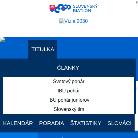
AKTUÁLNE PODUJATIA
TITULKA
ČLÁNKY
AKTUÁLNE PODUJATIA
Svetový pohár
19. - 22. FEB
IBU pohár
IBU pohár juniorov
Slovenský tím
Holmenkollen
KALENDÁR
PORADIA
ŠTATISTIKY
SLOVÁCI
SVETOVÝ POHÁR