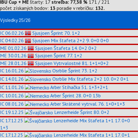
IBU Cup + ME
štarty: 17
streľba: 77,38 %
171 / 221
počet získaných bodov:
13
poradie v rebríčku:
132.
Výsledky 25/26
IC
06.02.26
Sjusjoen
Šprint
70.
1+2
IC
04.02.26
Sjusjoen
Mix štafeta 2+2
9.
0+0 0+0
ME
01.02.26
Sjusjoen
Štafeta
14.
0+2 0+2
ME
30.01.26
Sjusjoen
Šprint
77.
1+2
ME
28.01.26
Sjusjoen
Vytrvalostné
81.
1+1+0+2
IC
16.01.26
Osrblie
Šprint
73.
1+2
IC
14.01.26
Osrblie
Mix štafeta 2+2
10.
0+2 0+1
IC
11.01.26
Arber
Stíhačka
51.
1+3+2+1
IC
10.01.26
Arber
Šprint
28.
0+0
13b
IC
08.01.26
Arber
Skrátené vytrval.
76.
1+0+1+3
IC
19.12.25
Lenzerheide
Šprint
80.
0+2
IC
17.12.25
Lenzerheide
Mix štafeta 1+1
17.
0+0
1+3
IC
17.12.25
Lenzerheide
Mix štafeta 1+1
17.
0+1