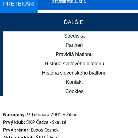
STARŠIE PODUJATIA
PRETEKÁRI
ĎALŠIE
Strediská
12. - 15. MAR
Partneri
Otepää
Pravidlá biatlonu
SVETOVÝ POHÁR
BUDÚCE PODUJATIA
História svetového biatlonu
História slovenského biatlonu
Kontakt
CESNEK Damián
Cookies
Narodený:
9. februára 2001 v Žiline
Prvý klub:
ŠKP Čadca - Skalité
Prvý tréner:
Ľuboš Cesnek
Aktuálny klub:
ŠKP Žilina