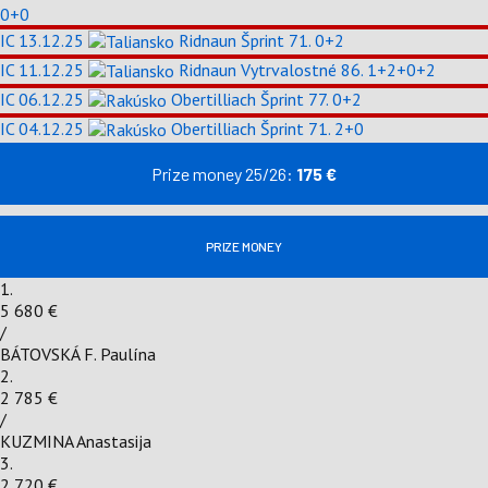
0+0
IC
13.12.25
Ridnaun
Šprint
71.
0+2
IC
11.12.25
Ridnaun
Vytrvalostné
86.
1+2+0+2
IC
06.12.25
Obertilliach
Šprint
77.
0+2
IC
04.12.25
Obertilliach
Šprint
71.
2+0
Prize money 25/26:
175 €
PRIZE MONEY
1.
5 680 €
/
BÁTOVSKÁ F. Paulína
2.
2 785 €
/
KUZMINA Anastasija
3.
2 720 €