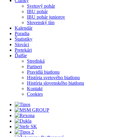
Články
Svetový pohár
IBU pohár
IBU pohár juniorov
Slovenský tím
Kalendár
Poradia
Štatistiky
Slováci
Pretekári
Ďalšie
Strediská
Partneri
Pravidlá biatlonu
História svetového biatlonu
História slovenského biatlonu
Kontakt
Cookies