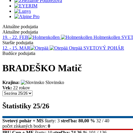
Aktuálne podujatia
Aktuálne podujatia
19. - 22. FEB
Holmenkollen
SVE
Staršie podujatia
12. - 15. MAR
Otepää
SVETOVÝ POHÁR
Budúce podujatia
BRADEŠKO Matič
Krajina:
Slovinsko
Vek:
22 rokov
Štatistiky 25/26
Svetový pohár + MS
štarty: 3
streľba: 80,00 %
32 / 40
počet získaných bodov:
0
IBU Cup + ME
štarty: 10
streľba: 74,26 %
101 / 136