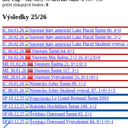
počet získaných bodov:
0
Výsledky 25/26
IC
04.03.26
Lake Placid
Šprint
66.
4+0
IC
28.02.26
Lake Placid
Šprint
66.
3+2
IC
26.02.26
Lake Placid
Skrátené vytrval.
IC
06.02.26
Sjusjoen
Šprint
64.
0+1
IC
04.02.26
Sjusjoen
Mix štafeta 2+2
16.
0+2 0+0
ME
01.02.26
Sjusjoen
Štafeta
21.
0+1 0+3
ME
30.01.26
Sjusjoen
Šprint
117.
3+1
ME
28.01.26
Sjusjoen
Vytrvalostné
55.
0+1+0+1
IC
10.01.26
Arber
Šprint
99.
1+2
IC
08.01.26
Arber
Skrátené vytrval.
87.
1+0+1+3
SP
19.12.25
Le Grand Bornand
Šprint
DNS
SP
12.12.25
Hochfilzen
Šprint
100.
1+2
SP
06.12.25
Östersund
Šprint
93.
2+1
SP
03.12.25
Östersund
Vytrvalostné
84.
0+1+0+1