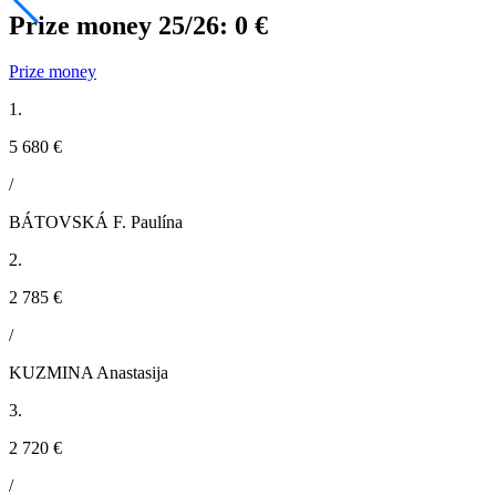
Prize money 25/26:
0 €
Prize money
1.
5 680 €
/
BÁTOVSKÁ F. Paulína
2.
2 785 €
/
KUZMINA Anastasija
3.
2 720 €
/