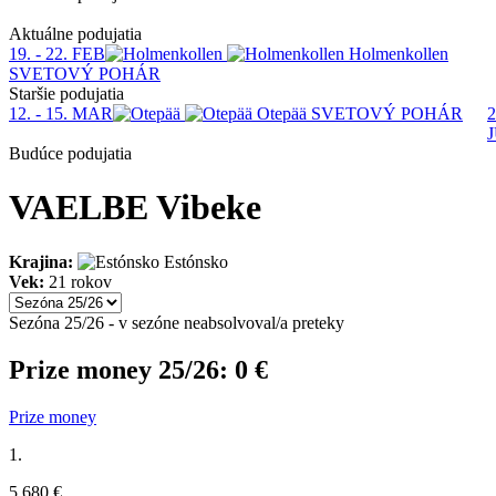
Aktuálne podujatia
19. - 22. FEB
Holmenkollen
SVETOVÝ POHÁR
Staršie podujatia
12. - 15. MAR
Otepää
SVETOVÝ POHÁR
2
Budúce podujatia
VAELBE Vibeke
Krajina:
Estónsko
Vek:
21 rokov
Sezóna 25/26 - v sezóne neabsolvoval/a preteky
Prize money 25/26:
0 €
Prize money
1.
5 680 €