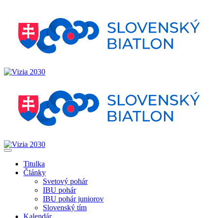
Titulka
Články
Svetový pohár
IBU pohár
IBU pohár juniorov
Slovenský tím
Kalendár