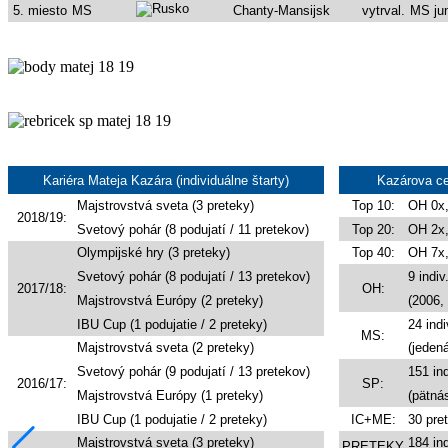
5. miesto
MS
Chanty-Mansijsk
vytrval.
MS jun
Kariéra Mateja Kazára (individuálne štarty)
Kazárova ce
Majstrovstvá sveta (3 preteky)
Top 10:
OH 0x
2018/19:
Svetový pohár (8 podujatí / 11 pretekov)
Top 20:
OH 2x
Olympijské hry (3 preteky)
Top 40:
OH 7x
Svetový pohár (8 podujatí / 13 pretekov)
9 indi
2017/18:
OH:
Majstrovstvá Európy (2 preteky)
(2006,
IBU Cup (1 podujatie / 2 preteky)
24 ind
MS:
Majstrovstvá sveta (2 preteky)
(jeden
Svetový pohár (9 podujatí / 13 pretekov)
151 in
2016/17:
SP:
Majstrovstvá Európy (1 preteky)
(pätná
IBU Cup (1 podujatie / 2 preteky)
IC+ME:
30 pre
Majstrovstvá sveta (3 preteky)
184 in
PRETEKY