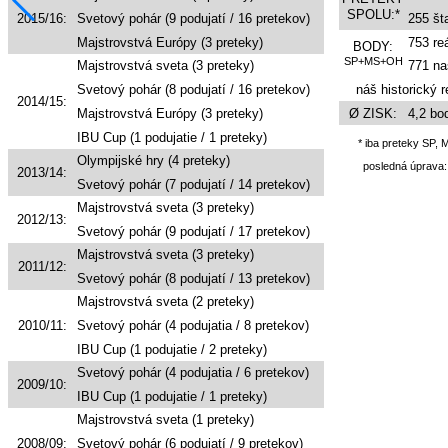
SPOLU:*
2015/16:
Svetový pohár (9 podujatí / 16 pretekov)
255 šta
Majstrovstvá Európy (3 preteky)
753 re
BODY:
SP+MS+OH
Majstrovstvá sveta (3 preteky)
771 na
Svetový pohár (8 podujatí / 16 pretekov)
náš historický r
2014/15:
Majstrovstvá Európy (3 preteky)
Ø ZISK:
4,2 bod
IBU Cup (1 podujatie / 1 preteky)
* iba preteky SP,
Olympijské hry (4 preteky)
posledná úprava:
2013/14:
Svetový pohár (7 podujatí / 14 pretekov)
Majstrovstvá sveta (3 preteky)
2012/13:
Svetový pohár (9 podujatí / 17 pretekov)
Majstrovstvá sveta (3 preteky)
2011/12:
Svetový pohár (8 podujatí / 13 pretekov)
Majstrovstvá sveta (2 preteky)
2010/11:
Svetový pohár (4 podujatia / 8 pretekov)
IBU Cup (1 podujatie / 2 preteky)
Svetový pohár (4 podujatia / 6 pretekov)
2009/10:
IBU Cup (1 podujatie / 1 preteky)
Majstrovstvá sveta (1 preteky)
2008/09:
Svetový pohár (6 podujatí / 9 pretekov)