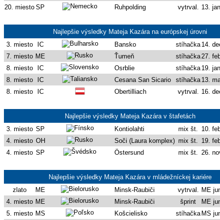
20. miesto
SP
Ruhpolding
vytrval.
13. ja
Najlepšie výsledky Mateja Kazára na európskej úrovni
3. miesto
IC
Bansko
stíhačka
14. d
7. miesto
ME
Ťumeň
stíhačka
27. fe
8. miesto
IC
Osrblie
stíhačka
19. ja
8. miesto
IC
Cesana San Sicario
stíhačka
13. m
8. miesto
IC
Obertilliach
vytrval.
16. d
Najlepšie výsledky Mateja Kazára v štafetách
3. miesto
SP
Kontiolahti
mix št.
10. fe
4. miesto
OH
Soči (Laura komplex)
mix št.
19. fe
4. miesto
SP
Östersund
mix št.
26. n
Najlepšie výsledky Mateja Kazára v mládežníckej kariére
zlato
ME
Minsk-Raubiči
vytrval.
ME jun
4. miesto
ME
Minsk-Raubiči
šprint
ME jun
5. miesto
MS
Košcielisko
stíhačka
MS jun