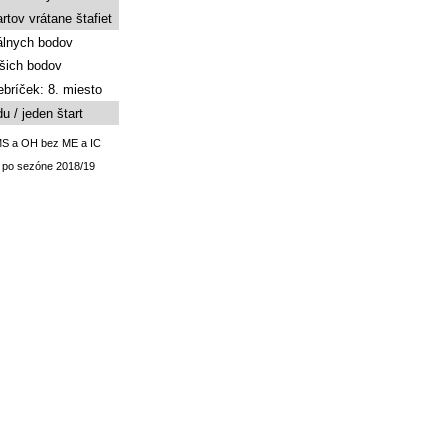
rtov vrátane štafiet
álnych bodov
šich bodov
ebríček: 8. miesto
u / jeden štart
 MS a OH bez ME a IC
 po sezóne 2018/19