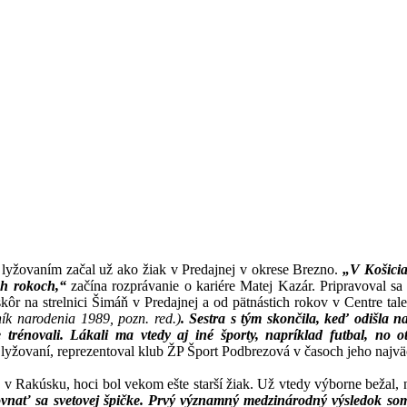
 lyžovaním začal už ako žiak v Predajnej v okrese Brezno.
„V Košicia
ch rokoch,“
začína rozprávanie o kariére Matej Kazár. Pripravoval s
ôr na strelnici Šimáň v Predajnej a od pätnástich rokov v Centre tal
ník narodenia 1989, pozn. red.)
. Sestra s tým skončila, keď odišla n
rénovali. Lákali ma vtedy aj iné športy, napríklad futbal, no ot
yžovaní, reprezentoval klub ŽP Šport Podbrezová v časoch jeho najväč
Rakúsku, hoci bol vekom ešte starší žiak. Už vtedy výborne bežal, na
rovnať sa svetovej špičke. Prvý významný medzinárodný výsledok so