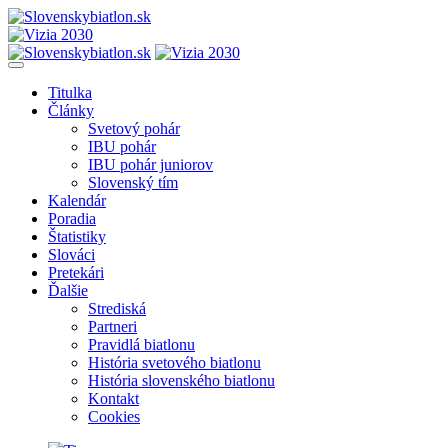
Titulka
Články
Svetový pohár
IBU pohár
IBU pohár juniorov
Slovenský tím
Kalendár
Poradia
Štatistiky
Slováci
Pretekári
Ďalšie
Strediská
Partneri
Pravidlá biatlonu
História svetového biatlonu
História slovenského biatlonu
Kontakt
Cookies