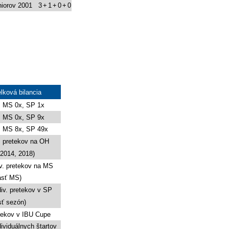
iorov 2001
3
+
1
+
0
+
0
lková bilancia
, MS 0x, SP 1x
, MS 0x, SP 9x
, MS 8x, SP 49x
v. pretekov na OH
 2014, 2018)
iv. pretekov na MS
ásť MS)
div. pretekov v SP
sť sezón)
tekov v IBU Cupe
dividuálnych štartov