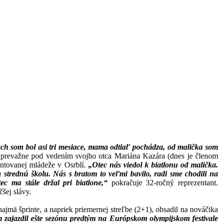
ch som bol asi tri mesiace, mama odtiaľ pochádza, od malička som
a prevažne pod vedením svojho otca Mariána Kazára (dnes je členom
entovanej mládeže v Osrblí.
„Otec nás viedol k biatlonu od malička.
a strednú školu. Nás s bratom to veľmi bavilo, radi sme chodili na
ec ma stále držal pri biatlone,“
pokračuje 32-ročný reprezentant.
šej slávy.
jmä šprinte, a napriek priemernej streľbe (2+1), obsadil na nováčika
m zajazdil ešte sezónu predtým na Európskom olympijskom festivale