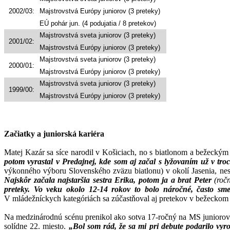
2002/03:
Majstrovstvá Európy juniorov (3 preteky)
EÚ pohár jun. (4 podujatia / 8 pretekov)
Majstrovstvá sveta juniorov (3 preteky)
2001/02:
Majstrovstvá Európy juniorov (3 preteky)
Majstrovstvá sveta juniorov (3 preteky)
2000/01:
Majstrovstvá Európy juniorov (3 preteky)
Majstrovstvá sveta juniorov (3 preteky)
1999/00:
Majstrovstvá Európy juniorov (3 preteky)
Začiatky a juniorská kariéra
Matej Kazár sa síce narodil v Košiciach, no s biatlonom a bežeckým
potom vyrastal v Predajnej, kde som aj začal s lyžovaním už v tro
výkonného výboru Slovenského zväzu biatlonu) v okolí Jasenia, nesk
Najskôr začala najstaršia sestra Erika, potom ja a brat Peter
(roč
preteky. Vo veku okolo 12-14 rokov to bolo náročné, často sme t
V mládežníckych kategóriách sa zúčastňoval aj pretekov v bežeckom l
Na medzinárodnú scénu prenikol ako sotva 17-ročný na MS juniorov v 
solídne 22. miesto.
„Bol som rád, že sa mi pri debute podarilo vy