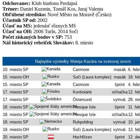
Odchovanec:
Klub biatlonu Predajná
Tréner:
Daniel Kuzmin, Tomáš Kos, Juraj Valenta
Obľúbené stredisko:
Nové Město na Moravě (Česko)
Účastník SP od:
2002
Účasť na MS:
jedenásť rôznych MS
Účasť na OH:
2006 Turín, 2014 Soči
Počet získaných bodov v SP:
753
Náš historický rebríček Slovákov:
8. miesto
Najlepšie výsledky Mateja Kazára na svetovej úrovni
10. miesto
SP
Canmore
masák
6. feb
15. miesto
OH
Soči (Laura komplex)
masák
18. fe
15. miesto
SP
Canmore
šprint
4. feb
17. miesto
SP
Kontiolahti
stíhačka
12. fe
17. miesto
SP
Östersund
vytrval.
28. n
18. miesto
SP
Presque Isle
šprint
11. fe
18. miesto
SP
Presque Isle
stíhačka
12. fe
18. miesto
SP
Ruhpolding
vytrval.
10. ja
19. miesto
OH
Soči (Laura komplex)
vytrval.
13. fe
20. miesto
SP
Hochfilzen
šprint
12. d