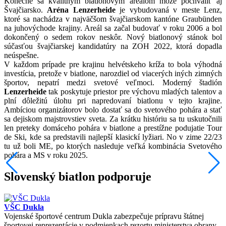
Konečne sa kvalitným biatlonovým areálom môže pochváliť aj
Švajčiarsko.
Aréna Lenzerheide
je vybudovaná v meste Lenz,
ktoré sa nachádza v najväčšom švajčiarskom kantóne Graubünden
na juhovýchode krajiny. Areál sa začal budovať v roku 2006 a bol
dokončený o sedem rokov neskôr. Nový biatlonový stánok bol
súčasťou švajčiarskej kandidatúry na ZOH 2022, ktorá dopadla
neúspešne.
V každom prípade pre krajinu helvétskeho kríža to bola výhodná
investícia, pretože v biatlone, narozdiel od viacerých iných zimných
športov, nepatrí medzi svetové veľmoci. Moderný štadión
Lenzerheide
tak poskytuje priestor pre výchovu mladých talentov a
plní dôležitú úlohu pri napredovaní biatlonu v tejto krajine.
Ambíciou organizátorov bolo dostať sa do svetového pohára a stať
sa dejiskom majstrovstiev sveta. Za krátku históriu sa tu uskutočnili
len preteky domáceho pohára v biatlone a prestížne podujatie Tour
de Ski, kde sa predstavili najlepší klasickí lyžiari. No v zime 22/23
tu už boli ME, po ktorých nasleduje veľká kombinácia Svetového
pohára a MS v roku 2025.
Slovenský biatlon podporuje
VŠC Dukla
Vojenské športové centrum Dukla zabezpečuje prípravu štátnej
športovej reprezentácie v podmienkach rezortu ministerstva obrany.