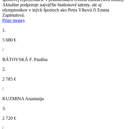
Aktuálne podporuje najväčšie biatlonové talenty, ale aj
olympionikov v iných športoch ako Petra Vlhová či Emma
Zapletalová.
Prize money
1.
5 680 €
/
BÁTOVSKÁ F. Paulína
2.
2 785 €
/
KUZMINA Anastasija
3.
2 720 €
/