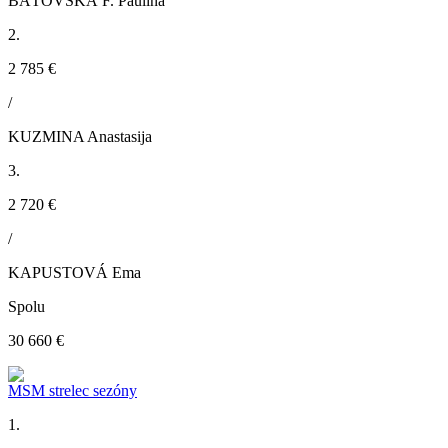
BÁTOVSKÁ F. Paulína
2.
2 785 €
/
KUZMINA Anastasija
3.
2 720 €
/
KAPUSTOVÁ Ema
Spolu
30 660 €
MSM strelec sezóny
1.