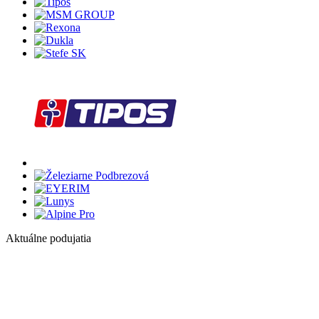
Aktuálne podujatia
1