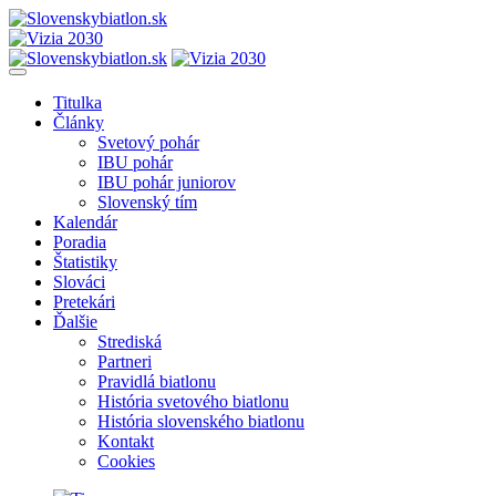
Titulka
Články
Svetový pohár
IBU pohár
IBU pohár juniorov
Slovenský tím
Kalendár
Poradia
Štatistiky
Slováci
Pretekári
Ďalšie
Strediská
Partneri
Pravidlá biatlonu
História svetového biatlonu
História slovenského biatlonu
Kontakt
Cookies