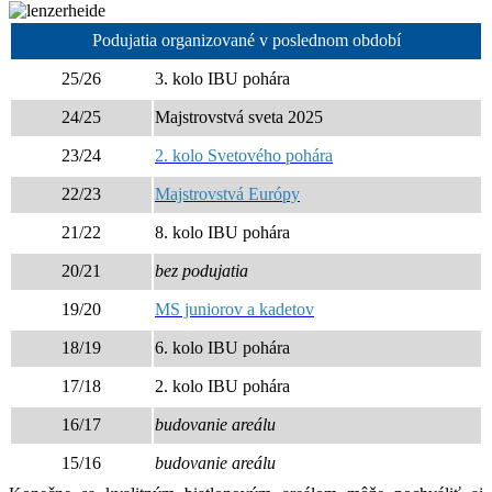
Podujatia organizované v poslednom období
25/26
3. kolo IBU pohára
24/25
Majstrovstvá sveta 2025
23/24
2. kolo Svetového pohára
22/23
Majstrovstvá Európy
21/22
8. kolo IBU pohára
20/21
bez podujatia
19/20
MS juniorov a kadetov
18/19
6. kolo IBU pohára
17/18
2. kolo IBU pohára
16/17
budovanie areálu
15/16
budovanie areálu