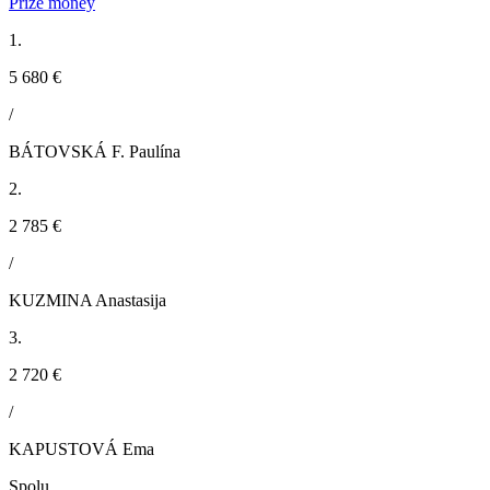
Prize money
1.
5 680 €
/
BÁTOVSKÁ F. Paulína
2.
2 785 €
/
KUZMINA Anastasija
3.
2 720 €
/
KAPUSTOVÁ Ema
Spolu