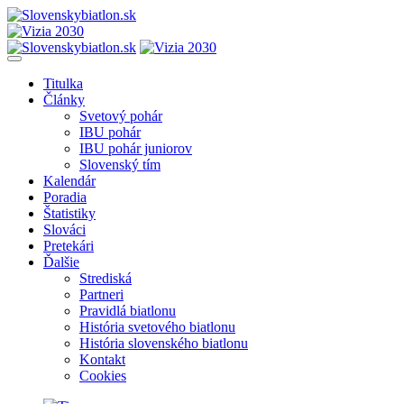
Titulka
Články
Svetový pohár
IBU pohár
IBU pohár juniorov
Slovenský tím
Kalendár
Poradia
Štatistiky
Slováci
Pretekári
Ďalšie
Strediská
Partneri
Pravidlá biatlonu
História svetového biatlonu
História slovenského biatlonu
Kontakt
Cookies