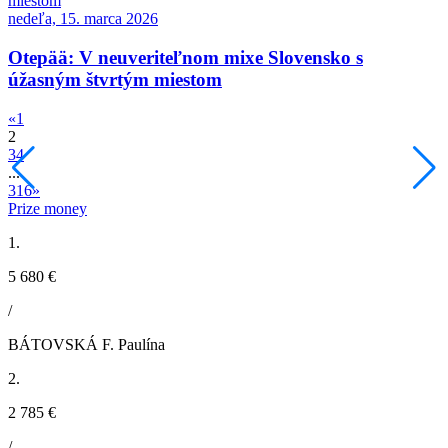
nedeľa, 15. marca 2026
Otepää: V neuveriteľnom mixe Slovensko s
úžasným štvrtým miestom
«
1
2
3
4
...
316
»
Prize money
1.
5 680 €
/
BÁTOVSKÁ F. Paulína
2.
2 785 €
/