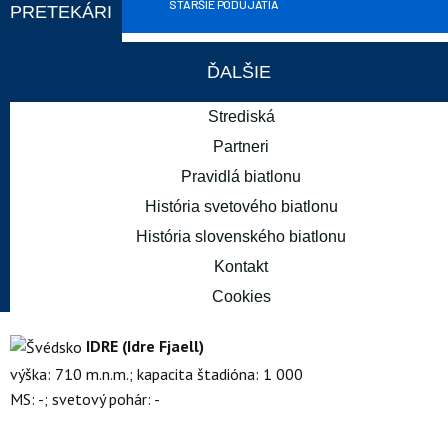
STARŠIE PODUJATIA
PRETEKÁRI
ĎALŠIE
Strediská
12. - 15. MAR
Partneri
Otepää
Pravidlá biatlonu
SVETOVÝ POHÁR
BUDÚCE PODUJATIA
História svetového biatlonu
História slovenského biatlonu
Kontakt
1. kolo IBU pohára 2024/2025 v Idre
Cookies
IDRE (Idre Fjaell)
výška: 710 m.n.m.; kapacita štadióna: 1 000
MS: -; svetový pohár: -