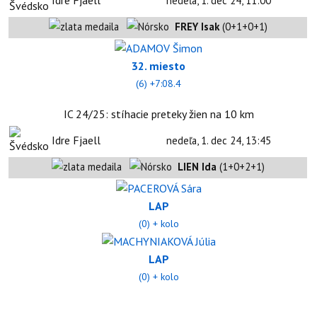
nedeľa, 1. dec 24, 11:00
FREY Isak
(0+1+0+1)
32. miesto
(6) +7:08.4
IC 24/25: stíhacie preteky žien na 10 km
Idre Fjaell
nedeľa, 1. dec 24, 13:45
LIEN Ida
(1+0+2+1)
LAP
(0) + kolo
LAP
(0) + kolo