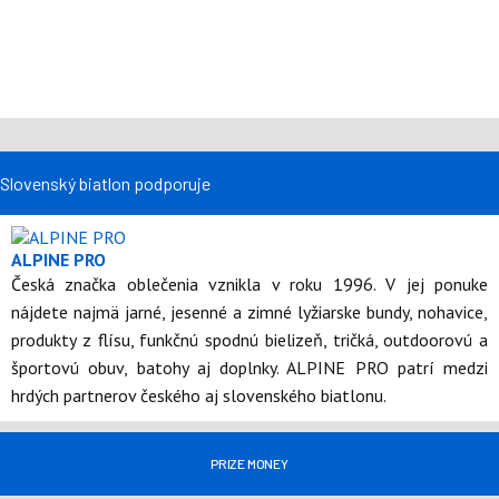
Slovenský biatlon podporuje
ALPINE PRO
Česká značka oblečenia vznikla v roku 1996. V jej ponuke
nájdete najmä jarné, jesenné a zimné lyžiarske bundy, nohavice,
produkty z flísu, funkčnú spodnú bielizeň, tričká, outdoorovú a
športovú obuv, batohy aj doplnky. ALPINE PRO patrí medzi
hrdých partnerov českého aj slovenského biatlonu.
PRIZE MONEY