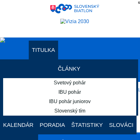
AKTUÁLNE PODUJATIA
TITULKA
ČLÁNKY
AKTUÁLNE PODUJATIA
Svetový pohár
19. - 22. FEB
IBU pohár
IBU pohár juniorov
Slovenský tím
Holmenkollen
KALENDÁR
PORADIA
ŠTATISTIKY
SLOVÁCI
SVETOVÝ POHÁR