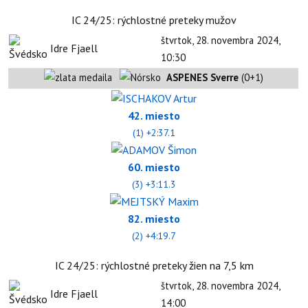
IC 24/25: rýchlostné preteky mužov
štvrtok, 28. novembra 2024,
Idre Fjaell
10:30
ASPENES Sverre
(0+1)
42. miesto
(1) +2:37.1
60. miesto
(3) +3:11.3
82. miesto
(2) +4:19.7
IC 24/25: rýchlostné preteky žien na 7,5 km
štvrtok, 28. novembra 2024,
Idre Fjaell
14:00