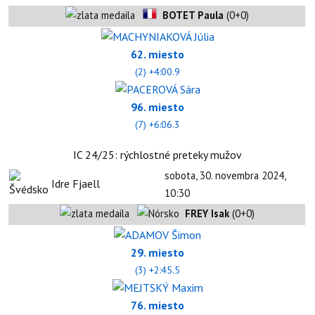
BOTET Paula
(0+0)
62. miesto
(2) +4:00.9
96. miesto
(7) +6:06.3
IC 24/25: rýchlostné preteky mužov
sobota, 30. novembra 2024,
Idre Fjaell
10:30
FREY Isak
(0+0)
29. miesto
(3) +2:45.5
76. miesto