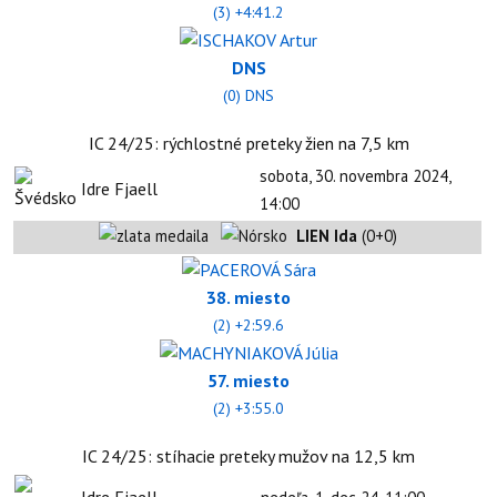
(3) +4:41.2
DNS
(0) DNS
IC 24/25: rýchlostné preteky žien na 7,5 km
sobota, 30. novembra 2024,
Idre Fjaell
14:00
LIEN Ida
(0+0)
38. miesto
(2) +2:59.6
57. miesto
(2) +3:55.0
IC 24/25: stíhacie preteky mužov na 12,5 km
Idre Fjaell