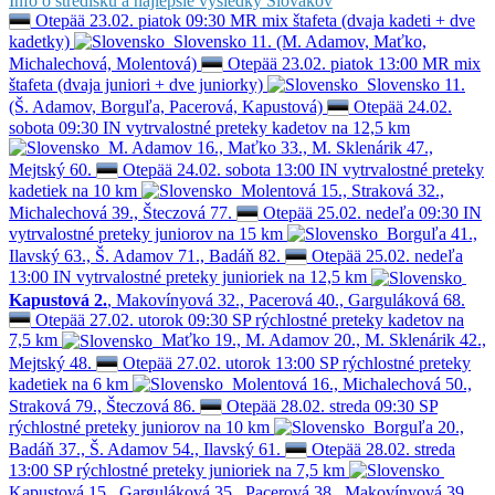
Info o stredisku a najlepšie výsledky Slovákov
Otepää
23.02.
piatok
09:30
MR
mix štafeta (dvaja kadeti + dve
kadetky)
Slovensko 11. (M. Adamov, Maťko,
Michalechová, Molentová)
Otepää
23.02.
piatok
13:00
MR
mix
štafeta (dvaja juniori + dve juniorky)
Slovensko 11.
(Š. Adamov, Borguľa, Pacerová, Kapustová)
Otepää
24.02.
sobota
09:30
IN
vytrvalostné preteky kadetov na 12,5 km
M. Adamov 16., Maťko 33., M. Sklenárik 47.,
Mejtský 60.
Otepää
24.02.
sobota
13:00
IN
vytrvalostné preteky
kadetiek na 10 km
Molentová 15., Straková 32.,
Michalechová 39., Šteczová 77.
Otepää
25.02.
nedeľa
09:30
IN
vytrvalostné preteky juniorov na 15 km
Borguľa 41.,
Ilavský 63., Š. Adamov 71., Badáň 82.
Otepää
25.02.
nedeľa
13:00
IN
vytrvalostné preteky junioriek na 12,5 km
Kapustová 2.
, Makovínyová 32., Pacerová 40., Garguláková 68.
Otepää
27.02.
utorok
09:30
SP
rýchlostné preteky kadetov na
7,5 km
Maťko 19., M. Adamov 20., M. Sklenárik 42.,
Mejtský 48.
Otepää
27.02.
utorok
13:00
SP
rýchlostné preteky
kadetiek na 6 km
Molentová 16., Michalechová 50.,
Straková 79., Šteczová 86.
Otepää
28.02.
streda
09:30
SP
rýchlostné preteky juniorov na 10 km
Borguľa 20.,
Badáň 37., Š. Adamov 54., Ilavský 61.
Otepää
28.02.
streda
13:00
SP
rýchlostné preteky junioriek na 7,5 km
Kapustová 15., Garguláková 35., Pacerová 38., Makovínyová 39.