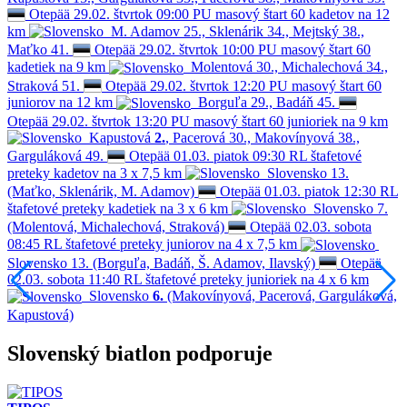
Otepää
29.02.
štvrtok
09:00
PU
masový štart 60 kadetov na 12
km
M. Adamov 25., Sklenárik 34., Mejtský 38.,
Maťko 41.
Otepää
29.02.
štvrtok
10:00
PU
masový štart 60
kadetiek na 9 km
Molentová 30., Michalechová 34.,
Straková 51.
Otepää
29.02.
štvrtok
12:20
PU
masový štart 60
juniorov na 12 km
Borguľa 29., Badáň 45.
Otepää
29.02.
štvrtok
13:20
PU
masový štart 60 junioriek na 9 km
Kapustová
2.
, Pacerová 30., Makovínyová 38.,
Garguláková 49.
Otepää
01.03.
piatok
09:30
RL
štafetové
preteky kadetov na 3 x 7,5 km
Slovensko 13.
(Maťko, Sklenárik, M. Adamov)
Otepää
01.03.
piatok
12:30
RL
štafetové preteky kadetiek na 3 x 6 km
Slovensko
7.
(Molentová, Michalechová, Straková)
Otepää
02.03.
sobota
08:45
RL
štafetové preteky juniorov na 4 x 7,5 km
Slovensko 13. (Borguľa, Badáň, Š. Adamov, Ilavský)
Otepää
02.03.
sobota
11:40
RL
štafetové preteky junioriek na 4 x 6 km
Slovensko
6.
(Makovínyová, Pacerová, Garguláková,
Kapustová)
Slovenský biatlon podporuje