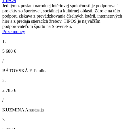
TIPOS
Jedným z poslaní národnej lotériovej spoločnosti je podporovať
projekty zo športovej, sociálnej a kultúrnej oblasti. Zdroje na túto
podporu získava z prevádzkovania číselných lotérií, internetových
hier a z predaja stieracích žrebov. TIPOS je najväčším
podporovateľom športu na Slovensku.
Prize money
1.
5 680 €
/
BÁTOVSKÁ F. Paulína
2.
2 785 €
/
KUZMINA Anastasija
3.