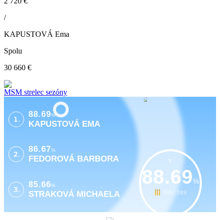
2 720 €
/
KAPUSTOVÁ Ema
Spolu
30 660 €
MSM strelec sezóny
88.69
%
1.
KAPUSTOVÁ EMA
86.67
%
2.
FEDOROVÁ BARBORA
1.
88.69
%
85.66
%
3.
345 / 389
STRAKOVÁ MICHAELA