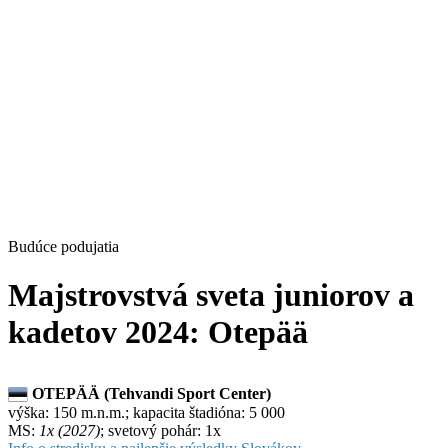
Budúce podujatia
Majstrovstvá sveta juniorov a
kadetov 2024: Otepää
OTEPÄÄ (Tehvandi Sport Center)
výška: 150 m.n.m.; kapacita štadióna: 5 000
MS:
1x (2027)
; svetový pohár: 1x