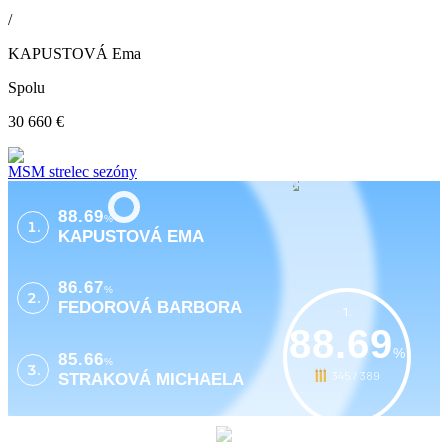
/
KAPUSTOVÁ Ema
Spolu
30 660 €
MSM strelec sezóny
88.69
%
1.
KAPUSTOVÁ EMA
86.67
%
2.
FEDOROVÁ BARBORA
1.
88.69
%
85.66
%
3.
345 / 389
STRAKOVÁ MICHAELA