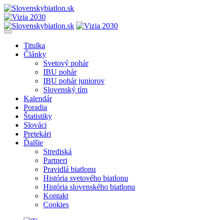
Titulka
Články
Svetový pohár
IBU pohár
IBU pohár juniorov
Slovenský tím
Kalendár
Poradia
Štatistiky
Slováci
Pretekári
Ďalšie
Strediská
Partneri
Pravidlá biatlonu
História svetového biatlonu
História slovenského biatlonu
Kontakt
Cookies