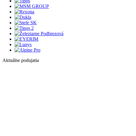
Aktuálne podujatia
1