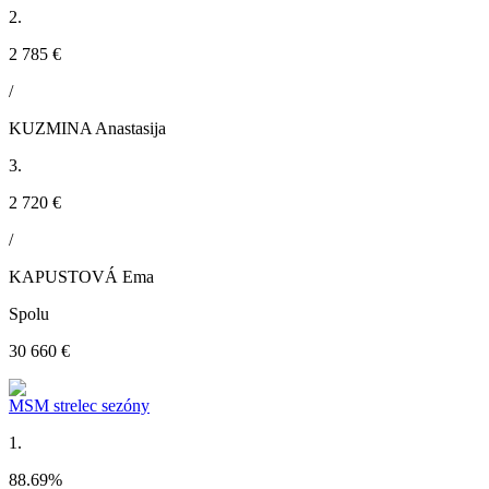
2.
2 785 €
/
KUZMINA Anastasija
3.
2 720 €
/
KAPUSTOVÁ Ema
Spolu
30 660 €
MSM strelec sezóny
1.
88.69
%