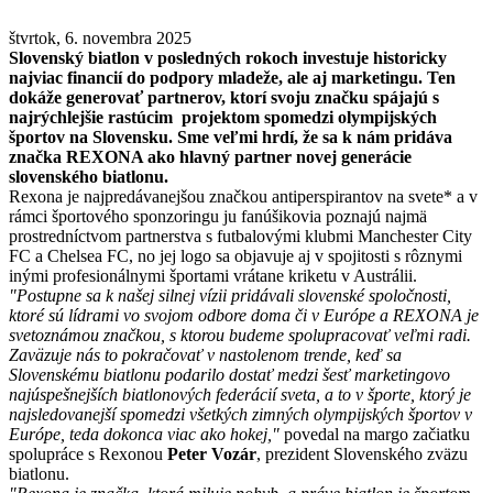
štvrtok, 6. novembra 2025
Slovenský biatlon v posledných rokoch investuje historicky
najviac financií do podpory mladeže, ale aj marketingu. Ten
dokáže generovať partnerov, ktorí svoju značku spájajú s
najrýchlejšie rastúcim projektom spomedzi olympijských
športov na Slovensku. Sme veľmi hrdí, že sa k nám pridáva
značka REXONA ako hlavný partner novej generácie
slovenského biatlonu.
Rexona je najpredávanejšou značkou antiperspirantov na svete* a v
rámci športového sponzoringu ju fanúšikovia poznajú najmä
prostredníctvom partnerstva s futbalovými klubmi Manchester City
FC a Chelsea FC, no jej logo sa objavuje aj v spojitosti s rôznymi
inými profesionálnymi športami vrátane kriketu v Austrálii.
"Postupne sa k našej silnej vízii pridávali slovenské spoločnosti,
ktoré sú lídrami vo svojom odbore doma či v Európe a REXONA je
svetoznámou značkou, s ktorou budeme spolupracovať veľmi radi.
Zaväzuje nás to pokračovať v nastolenom trende, keď sa
Slovenskému biatlonu podarilo dostať medzi šesť marketingovo
najúspešnejších biatlonových federácií sveta, a to v športe, ktorý je
najsledovanejší spomedzi všetkých zimných olympijských športov v
Európe, teda dokonca viac ako hokej,"
povedal na margo začiatku
spolupráce s Rexonou
Peter Vozár
, prezident Slovenského zväzu
biatlonu.