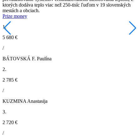
ktorých dodáva teplo viac než 250-tisíc ľuďom v 19 slovenských
mestách a obciach.
Prize money
1.
5 680 €
/
BÁTOVSKÁ F. Paulína
2.
2 785 €
/
KUZMINA Anastasija
3.
2 720 €
/