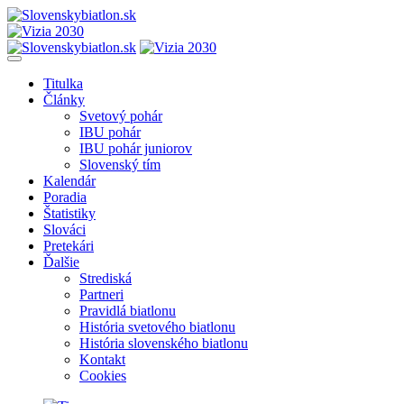
Titulka
Články
Svetový pohár
IBU pohár
IBU pohár juniorov
Slovenský tím
Kalendár
Poradia
Štatistiky
Slováci
Pretekári
Ďalšie
Strediská
Partneri
Pravidlá biatlonu
História svetového biatlonu
História slovenského biatlonu
Kontakt
Cookies