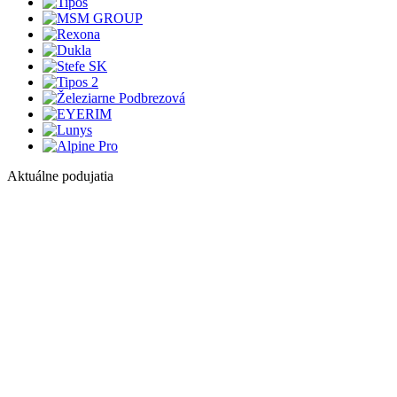
Aktuálne podujatia
1