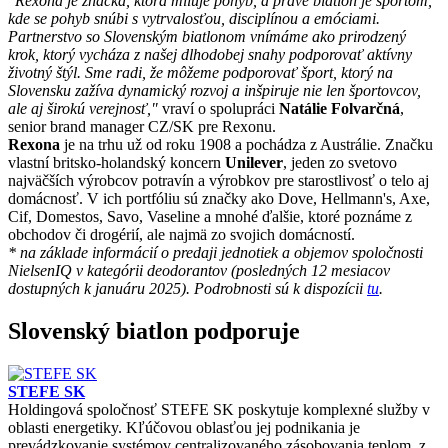
"Rexona je značka, ktorá miluje pohyb, a práve biatlon je športom,
kde se pohyb snúbi s vytrvalosťou, disciplínou a emóciami.
Partnerstvo so Slovenským biatlonom vnímáme ako prirodzený
krok, ktorý vycháza z našej dlhodobej snahy podporovať aktívny
životný štýl. Sme radi, že môžeme podporovať šport, ktorý na
Slovensku zažíva dynamický rozvoj a inšpiruje nie len športovcov,
ale aj širokú verejnosť,"
vraví o spolupráci
Natálie Folvarčná
,
senior brand manager CZ/SK pre Rexonu.
Rexona
je na trhu už od roku 1908 a pochádza z Austrálie. Značku
vlastní britsko-holandský koncern
Unilever
, jeden zo svetovo
najväčších výrobcov potravín a výrobkov pre starostlivosť o telo aj
domácnosť. V ich portfóliu sú značky ako Dove, Hellmann's, Axe,
Cif, Domestos, Savo, Vaseline a mnohé ďalšie, ktoré poznáme z
obchodov či drogérií, ale najmä zo svojich domácností.
* na základe informácií o predaji jednotiek a objemov spoločnosti
NielsenIQ v kategórii deodorantov (posledných 12 mesiacov
dostupných k januáru 2025). Podrobnosti sú k dispozícii
tu
.
Slovenský biatlon podporuje
STEFE SK
Holdingová spoločnosť STEFE SK poskytuje komplexné služby v
oblasti energetiky. Kľúčovou oblasťou jej podnikania je
prevádzkovanie systémov centralizovaného zásobovania teplom, z