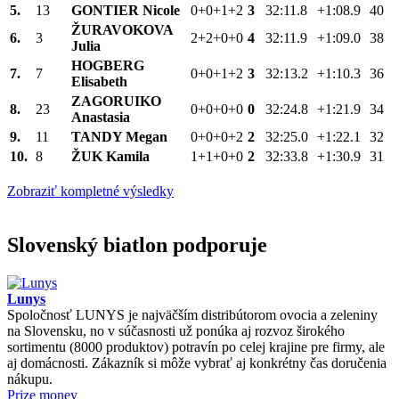
5.
13
GONTIER Nicole
0+0+1+2
3
32:11.8
+1:08.9
40
ŽURAVOKOVA
6.
3
2+2+0+0
4
32:11.9
+1:09.0
38
Julia
HOGBERG
7.
7
0+0+1+2
3
32:13.2
+1:10.3
36
Elisabeth
ZAGORUIKO
8.
23
0+0+0+0
0
32:24.8
+1:21.9
34
Anastasia
9.
11
TANDY Megan
0+0+0+2
2
32:25.0
+1:22.1
32
10.
8
ŽUK Kamila
1+1+0+0
2
32:33.8
+1:30.9
31
Zobraziť kompletné výsledky
Slovenský biatlon podporuje
Lunys
Spoločnosť LUNYS je najväčším distribútorom ovocia a zeleniny
na Slovensku, no v súčasnosti už ponúka aj rozvoz širokého
sortimentu (8000 produktov) potravín po celej krajine pre firmy, ale
aj domácnosti. Zákazník si môže vybrať aj konkrétny čas doručenia
nákupu.
Prize money