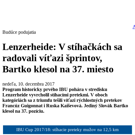
Budúce podujatia
Lenzerheide: V stíhačkách sa
radovali víťazi šprintov,
Bartko klesol na 37. miesto
nedeľa, 10. decembra 2017
Program historicky prvého IBU pohára v stredisku
Lenzerheide vyvrcholil stíhacími pretekmi. V oboch
kategóriách sa z triumfu tešili víťazi rýchlostných pretekov
Francúz Guigonnat i Ruska Kaiševová. Jediný Slovák Bartko
klesol na 37. pozíciu.
IBU Cup 2017/18: stíhacie preteky mužov na 12,5 km