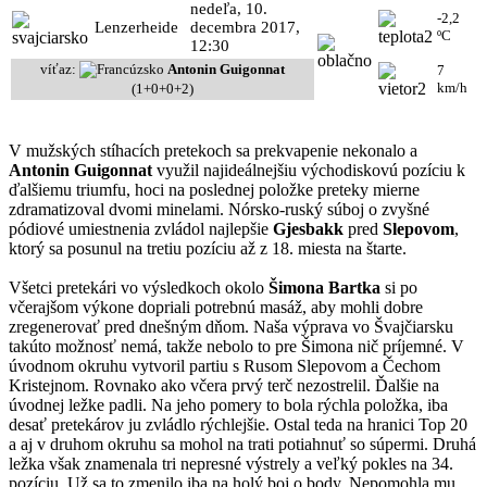
nedeľa, 10.
-2,2
Lenzerheide
decembra 2017,
ºC
12:30
víťaz:
Antonin Guigonnat
7
km/h
(1+0+0+2)
V mužských stíhacích pretekoch sa prekvapenie nekonalo a
Antonin Guigonnat
využil najideálnejšiu východiskovú pozíciu k
ďalšiemu triumfu, hoci na poslednej položke preteky mierne
zdramatizoval dvomi minelami. Nórsko-ruský súboj o zvyšné
pódiové umiestnenia zvládol najlepšie
Gjesbakk
pred
Slepovom
,
ktorý sa posunul na tretiu pozíciu až z 18. miesta na štarte.
Všetci pretekári vo výsledkoch okolo
Šimona Bartka
si po
včerajšom výkone dopriali potrebnú masáž, aby mohli dobre
zregenerovať pred dnešným dňom. Naša výprava vo Švajčiarsku
takúto možnosť nemá, takže nebolo to pre Šimona nič príjemné. V
úvodnom okruhu vytvoril partiu s Rusom Slepovom a Čechom
Kristejnom. Rovnako ako včera prvý terč nezostrelil. Ďalšie na
úvodnej ležke padli. Na jeho pomery to bola rýchla položka, iba
desať pretekárov ju zvládlo rýchlejšie. Ostal teda na hranici Top 20
a aj v druhom okruhu sa mohol na trati potiahnuť so súpermi. Druhá
ležka však znamenala tri nepresné výstrely a veľký pokles na 34.
pozíciu. Už sa to zmenilo iba na holý boj o body. Nepomohla mu