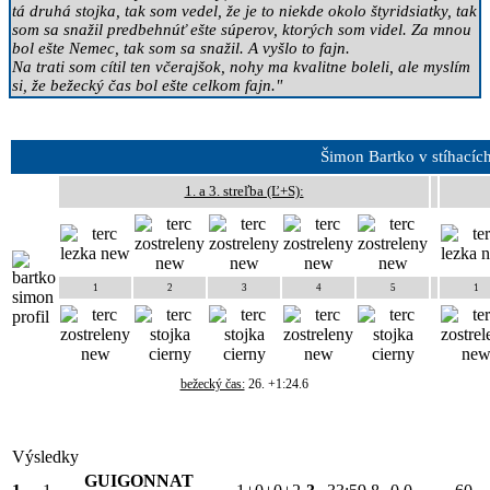
tá druhá stojka, tak som vedel, že je to niekde okolo štyridsiatky, tak
som sa snažil predbehnúť ešte súperov, ktorých som videl. Za mnou
bol ešte Nemec, tak som sa snažil. A vyšlo to fajn.
Na trati som cítil ten včerajšok, nohy ma kvalitne boleli, ale myslím
si, že bežecký čas bol ešte celkom fajn."
Šimon Bartko v stíhacíc
1. a 3. streľba (Ľ+S):
1
2
3
4
5
1
bežecký čas:
26. +1:24.6
Výsledky
GUIGONNAT