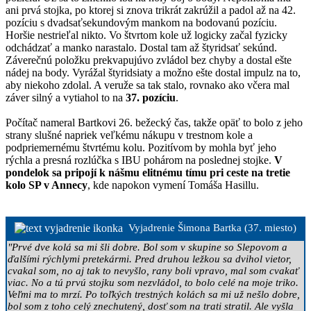
ani prvá stojka, po ktorej si znova trikrát zakrúžil a padol až na 42.
pozíciu s dvadsaťsekundovým mankom na bodovanú pozíciu.
Horšie nestrieľal nikto. Vo štvrtom kole už logicky začal fyzicky
odchádzať a manko narastalo. Dostal tam až štyridsať sekúnd.
Záverečnú položku prekvapujúvo zvládol bez chyby a dostal ešte
nádej na body. Vyrážal štyridsiaty a možno ešte dostal impulz na to,
aby niekoho zdolal. A veruže sa tak stalo, rovnako ako včera mal
záver silný a vytiahol to na
37. pozíciu
.
Počítač nameral Bartkovi 26. bežecký čas, takže opäť to bolo z jeho
strany slušné napriek veľkému nákupu v trestnom kole a
podpriemernému štvrtému kolu. Pozitívom by mohla byť jeho
rýchla a presná rozlúčka s IBU pohárom na poslednej stojke.
V
pondelok sa pripojí k nášmu elitnému tímu pri ceste na tretie
kolo SP v Annecy
, kde napokon vymení Tomáša Hasillu.
Vyjadrenie Šimona Bartka (37. miesto)
"Prvé dve kolá sa mi šli dobre. Bol som v skupine so Slepovom a
ďalšími rýchlymi pretekármi. Pred druhou ležkou sa dvihol vietor,
cvakal som, no aj tak to nevyšlo, rany boli vpravo, mal som cvakať
viac. No a tú prvú stojku som nezvládol, to bolo celé na moje triko.
Veľmi ma to mrzí. Po toľkých trestných kolách sa mi už nešlo dobre,
bol som z toho celý znechutený, dosť som na trati stratil. Ale vyšla