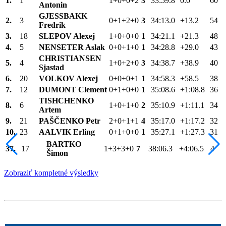
1.
1
1+0+0+2
3
33:59.8
0.0
60
Antonin
GJESSBAKK
2.
3
0+1+2+0
3
34:13.0
+13.2
54
Fredrik
3.
18
SLEPOV Alexej
1+0+0+0
1
34:21.1
+21.3
48
4.
5
NENSETER Aslak
0+0+1+0
1
34:28.8
+29.0
43
CHRISTIANSEN
5.
4
1+0+2+0
3
34:38.7
+38.9
40
Sjastad
6.
20
VOLKOV Alexej
0+0+0+1
1
34:58.3
+58.5
38
7.
12
DUMONT Clement
0+1+0+0
1
35:08.6
+1:08.8
36
TISHCHENKO
8.
6
1+0+1+0
2
35:10.9
+1:11.1
34
Artem
9.
21
PAŠČENKO Petr
2+0+1+1
4
35:17.0
+1:17.2
32
10.
23
AALVIK Erling
0+1+0+0
1
35:27.1
+1:27.3
31
BARTKO
37.
17
1+3+3+0
7
38:06.3
+4:06.5
4
Šimon
Zobraziť kompletné výsledky