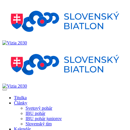
Titulka
Články
Svetový pohár
IBU pohár
IBU pohár juniorov
Slovenský tím
Kalendár