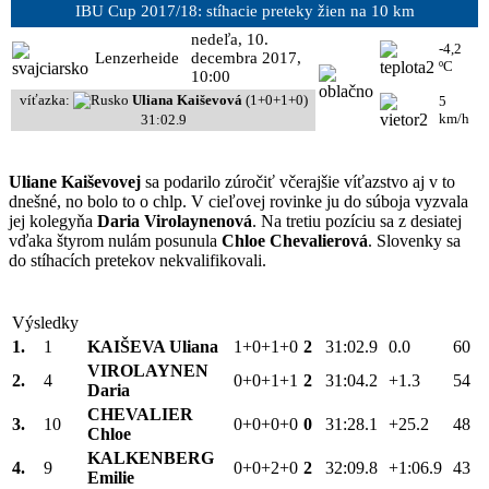
IBU Cup 2017/18: stíhacie preteky žien na 10 km
nedeľa, 10.
-4,2
Lenzerheide
decembra 2017,
ºC
10:00
víťazka:
Uliana Kaiševová
(1+0+1+0)
5
km/h
31:02.9
Uliane Kaiševovej
sa podarilo zúročiť včerajšie víťazstvo aj v to
dnešné, no bolo to o chlp. V cieľovej rovinke ju do súboja vyzvala
jej kolegyňa
Daria Virolaynenová
. Na tretiu pozíciu sa z desiatej
vďaka štyrom nulám posunula
Chloe Chevalierová
. Slovenky sa
do stíhacích pretekov nekvalifikovali.
Výsledky
1.
1
KAIŠEVA Uliana
1+0+1+0
2
31:02.9
0.0
60
VIROLAYNEN
2.
4
0+0+1+1
2
31:04.2
+1.3
54
Daria
CHEVALIER
3.
10
0+0+0+0
0
31:28.1
+25.2
48
Chloe
KALKENBERG
4.
9
0+0+2+0
2
32:09.8
+1:06.9
43
Emilie