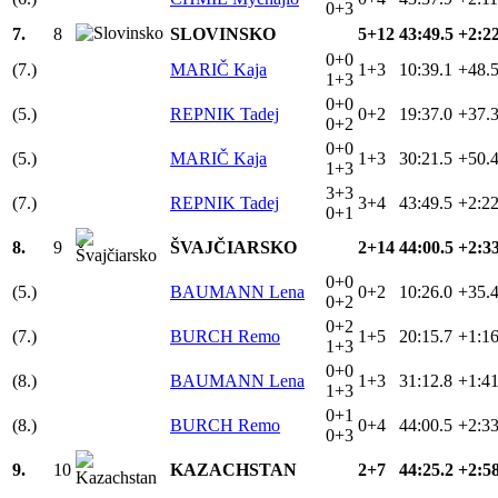
0+3
7.
8
SLOVINSKO
5+12
43:49.5
+2:22
0+0
(7.)
MARIČ Kaja
1+3
10:39.1
+48.
1+3
0+0
(5.)
REPNIK Tadej
0+2
19:37.0
+37.
0+2
0+0
(5.)
MARIČ Kaja
1+3
30:21.5
+50.
1+3
3+3
(7.)
REPNIK Tadej
3+4
43:49.5
+2:22
0+1
8.
9
ŠVAJČIARSKO
2+14
44:00.5
+2:33
0+0
(5.)
BAUMANN Lena
0+2
10:26.0
+35.
0+2
0+2
(7.)
BURCH Remo
1+5
20:15.7
+1:16
1+3
0+0
(8.)
BAUMANN Lena
1+3
31:12.8
+1:41
1+3
0+1
(8.)
BURCH Remo
0+4
44:00.5
+2:33
0+3
9.
10
KAZACHSTAN
2+7
44:25.2
+2:58