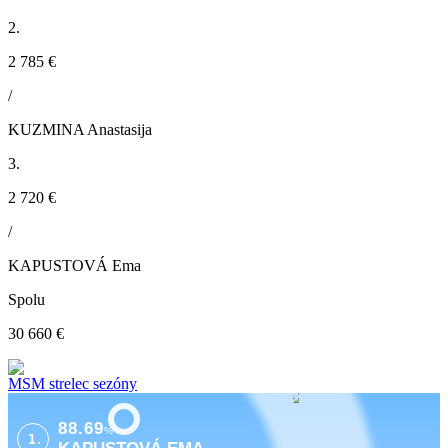
2.
2 785 €
/
KUZMINA Anastasija
3.
2 720 €
/
KAPUSTOVÁ Ema
Spolu
30 660 €
MSM strelec sezóny
88.69
%
1.