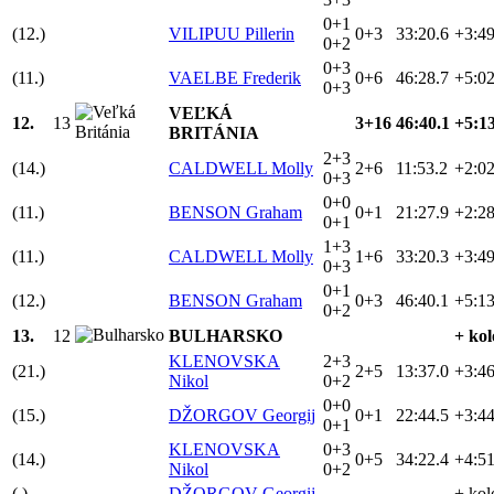
0+1
(12.)
VILIPUU Pillerin
0+3
33:20.6
+3:49
0+2
0+3
(11.)
VAELBE Frederik
0+6
46:28.7
+5:02
0+3
VEĽKÁ
12.
13
3+16
46:40.1
+5:13
BRITÁNIA
2+3
(14.)
CALDWELL Molly
2+6
11:53.2
+2:02
0+3
0+0
(11.)
BENSON Graham
0+1
21:27.9
+2:28
0+1
1+3
(11.)
CALDWELL Molly
1+6
33:20.3
+3:49
0+3
0+1
(12.)
BENSON Graham
0+3
46:40.1
+5:13
0+2
13.
12
BULHARSKO
+ kol
KLENOVSKA
2+3
(21.)
2+5
13:37.0
+3:46
Nikol
0+2
0+0
(15.)
DŽORGOV Georgij
0+1
22:44.5
+3:44
0+1
KLENOVSKA
0+3
(14.)
0+5
34:22.4
+4:51
Nikol
0+2
(.)
DŽORGOV Georgij
+ kol