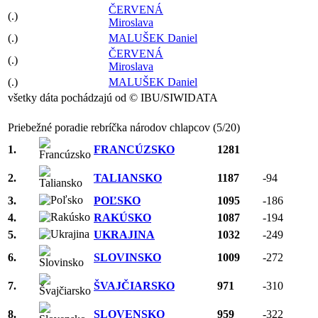
ČERVENÁ
(.)
Miroslava
(.)
MALUŠEK Daniel
ČERVENÁ
(.)
Miroslava
(.)
MALUŠEK Daniel
všetky dáta pochádzajú od © IBU/SIWIDATA
Priebežné poradie rebríčka národov chlapcov (5/20)
1.
FRANCÚZSKO
1281
2.
TALIANSKO
1187
-94
3.
POĽSKO
1095
-186
4.
RAKÚSKO
1087
-194
5.
UKRAJINA
1032
-249
6.
SLOVINSKO
1009
-272
7.
ŠVAJČIARSKO
971
-310
8.
SLOVENSKO
959
-322