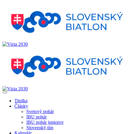
Titulka
Články
Svetový pohár
IBU pohár
IBU pohár juniorov
Slovenský tím
Kalendár