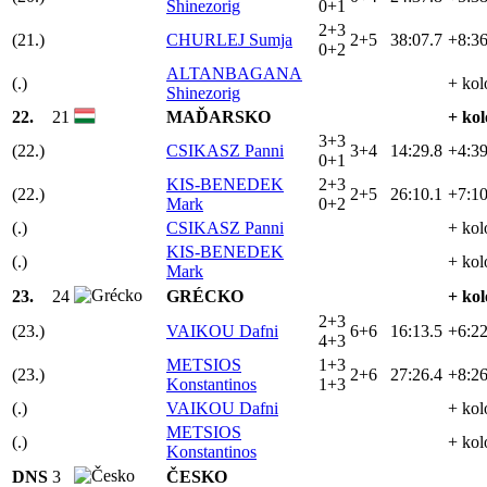
Shinezorig
0+1
2+3
(21.)
CHURLEJ Sumja
2+5
38:07.7
+8:36
0+2
ALTANBAGANA
(.)
+ kol
Shinezorig
22.
21
MAĎARSKO
+ kol
3+3
(22.)
CSIKASZ Panni
3+4
14:29.8
+4:39
0+1
KIS-BENEDEK
2+3
(22.)
2+5
26:10.1
+7:10
Mark
0+2
(.)
CSIKASZ Panni
+ kol
KIS-BENEDEK
(.)
+ kol
Mark
23.
24
GRÉCKO
+ kol
2+3
(23.)
VAIKOU Dafni
6+6
16:13.5
+6:22
4+3
METSIOS
1+3
(23.)
2+6
27:26.4
+8:26
Konstantinos
1+3
(.)
VAIKOU Dafni
+ kol
METSIOS
(.)
+ kol
Konstantinos
DNS
3
ČESKO