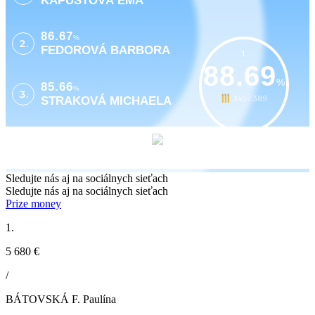
KAPUSTOVÁ EMA
86.67
%
2.
FEDOROVÁ BARBORA
1.
88.69
%
85.66
%
3.
345 / 389
STRAKOVÁ MICHAELA
Sledujte nás aj na sociálnych sieťach
Sledujte nás aj na sociálnych sieťach
Prize money
1.
5 680 €
/
BÁTOVSKÁ F. Paulína