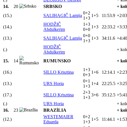
14.
20
SRBSKO
+ kol
0+2
(15.)
SALIHAGIČ Lamija
1+5
11:53.9
+2:03
1+3
HODŽIČ
1+3
(14.)
1+3
22:33.2
+3:33
Abdulkerim
0+0
0+0
(13.)
SALIHAGIČ Lamija
1+3
34:11.6
+4:40
1+3
HODŽIČ
(.)
+ kol
Abdulkerim
15.
14
RUMUNSKO
+ kol
1+3
(16.)
SILLO Krisztina
1+6
12:14.1
+2:23
0+3
0+1
(13.)
URS Horia
1+4
22:25.5
+3:25
1+3
2+3
(17.)
SILLO Krisztina
3+6
35:12.5
+5:41
1+3
(.)
URS Horia
+ kol
16.
23
BRAZÍLIA
+ kol
WESTEMAIER
0+2
(12.)
1+5
11:44.1
+1:53
Eduarda
1+3