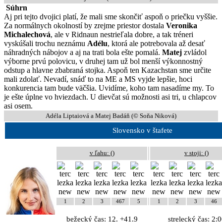
Súhrn
Aj pri tejto dvojici platí, že mali sme skončiť aspoň o priečku vyššie.
Za normálnych okolností by zrejme priestor dostala
Veronika
Michalechová
, ale v Ridnaun nestrieľala dobre, a tak tréneri
vyskúšali trochu neznámu
Adélu
, ktorá ale potrebovala až desať
náhradných nábojov a aj na trati bola ešte pomalá.
Matej
zvládol
výborne prvú polovicu, v druhej tam už bol menší výkonnostný
odstup a hlavne zbabraná stojka. Aspoň ten Kazachstan sme určite
mali zdolať. Nevadí, snáď to na ME a MS vyjde lepšie, hoci
konkurencia tam bude väčšia. Uvidíme, koho tam nasadíme my. To
je ešte úplne vo hviezdach. U dievčat sú možnosti asi tri, u chlapcov
asi osem.
Adéla Liptaiová a Matej Badáň (© Soňa Niková)
Slovensko v štafete
v ľahu: (
)
v stoji: (
)
1
2
3
467
5
1
2
3
46
bežecký čas:
12. +41.9
strelecký čas:
2:0