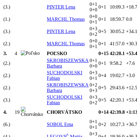
0+1
(3.)
PINTER Lena
0+1
10:09.3
+18.
0+0
0+0
(1.)
MARCHL Thomas
0+1
18:59.7
0.0
0+1
0+3
(3.)
PINTER Lena
0+5
30:05.2
+34.
0+2
0+0
(2.)
MARCHL Thomas
0+1
41:57.0
+30.
0+1
3.
4
POĽSKO
0+15
42:20.1
+53.
SKROBISZEWSKA
0+1
(2.)
0+1
9:58.2
+7.6
Barbara
0+0
SUCHODOLSKI
0+3
(2.)
0+4
19:02.7
+3.0
Fabian
0+1
SKROBISZEWSKA
0+2
(2.)
0+5
29:43.6
+12.
Barbara
0+3
SUCHODOLSKI
0+3
(3.)
0+5
42:20.1
+53.
Fabian
0+2
4.
19
CHORVÁTSKO
0+14
42:39.8
+1:13
0+1
(6.)
SOBOL Ema
0+2
10:27.3
+36.
0+1
0+3
(4.)
LEGOVIČ Matija
0+4
19:36.0
+36.