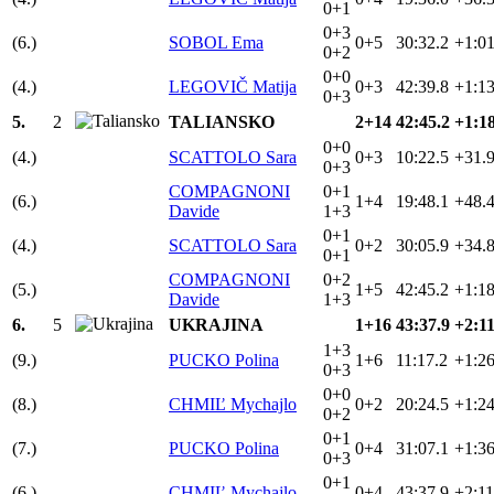
0+1
0+3
(6.)
SOBOL Ema
0+5
30:32.2
+1:01
0+2
0+0
(4.)
LEGOVIČ Matija
0+3
42:39.8
+1:13
0+3
5.
2
TALIANSKO
2+14
42:45.2
+1:18
0+0
(4.)
SCATTOLO Sara
0+3
10:22.5
+31.
0+3
COMPAGNONI
0+1
(6.)
1+4
19:48.1
+48.
Davide
1+3
0+1
(4.)
SCATTOLO Sara
0+2
30:05.9
+34.
0+1
COMPAGNONI
0+2
(5.)
1+5
42:45.2
+1:18
Davide
1+3
6.
5
UKRAJINA
1+16
43:37.9
+2:11
1+3
(9.)
PUCKO Polina
1+6
11:17.2
+1:26
0+3
0+0
(8.)
CHMIĽ Mychajlo
0+2
20:24.5
+1:24
0+2
0+1
(7.)
PUCKO Polina
0+4
31:07.1
+1:36
0+3
0+1
(6.)
CHMIĽ Mychajlo
0+4
43:37.9
+2:11