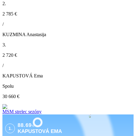
2.
2 785 €
/
KUZMINA Anastasija
3.
2 720 €
/
KAPUSTOVÁ Ema
Spolu
30 660 €
MSM strelec sezóny
88.69
%
1.
KAPUSTOVÁ EMA