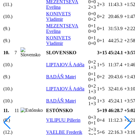
MEZENTSEVA
0+0
(11.)
2+3
11:43.3
+1:52
Evelina
2+3
KONIVETS
0+0
(10.)
0+2
20:46.9
+1:47
Vladimir
0+2
MEZENTSEVA
0+1
(9.)
0+1
31:53.9
+2:22
Evelina
0+0
KONIVETS
0+1
(9.)
0+1
44:25.2
+2:58
Vladimir
0+0
10.
7
SLOVENSKO
3+15
45:24.1
+3:57
0+2
(10.)
LIPTAIOVÁ Adéla
1+5
11:37.4
+1:46
1+3
0+1
(9.)
BADÁŇ Matej
0+2
20:43.6
+1:43
0+1
0+2
(10.)
LIPTAIOVÁ Adéla
1+5
32:41.6
+3:10
1+3
0+0
(10.)
BADÁŇ Matej
1+3
45:24.1
+3:57
1+3
11.
11
ESTÓNSKO
5+19
46:28.7
+5:02
0+3
(8.)
VILIPUU Pillerin
0+4
11:12.3
+1:21
0+1
2+3
(12.)
VAELBE Frederik
5+6
22:16.3
+3:16
3+3