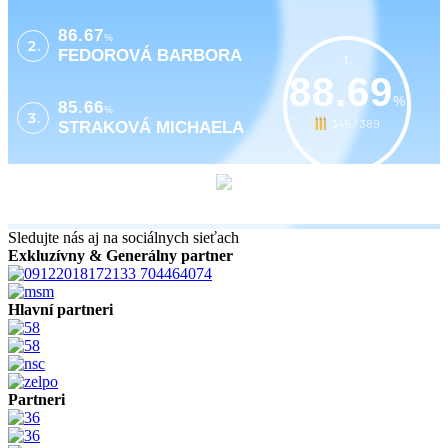
86.67
%
2.
FEDOROVÁ BARBORA
1.
88.69
%
85.66
%
3.
345 / 389
STRAKOVÁ MICHAELA
Sledujte nás aj na sociálnych sieťach
Exkluzívny & Generálny partner
Hlavní partneri
Partneri