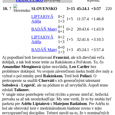
FRANCÚZSKO
(0+5 0+4)
10.
7
SLOVENSKO
3+15
45:24.1
+3:57
220
LIPTAIOVÁ
0+2
1+5
11:37.4
+1:46.8
Adéla
1+3
0+1
BADÁŇ Matej
0+2
20:43.6
+1:43.9
0+1
LIPTAIOVÁ
0+2
1+5
32:41.6
+3:10.5
Adéla
1+3
0+0
BADÁŇ Matej
1+3
45:24.1
+3:57.4
1+3
Aj popodluní boli favorizovaní
Francúzi
, ale ich dievčatá veľa
dobíjali, a tak boli tesne tretie za Rakúskom a Poľskom. To, čo
Amandine Menginová
úplne nezvládla,
Leo Carlier
bez
problémov doklepol. Vo svojom záverečnom úseku hodil dve nuly a
vyhral o pol minúty pred
Rakúskom.
Tretí boli
Poliaci
. O
prekvapenie sa snažili
Chorváti
s ich generačnými talentami
Sobolová - Legovič
, ale na pódium to až nevytlačili. Aspoň tesne
zdolali
Talianov
.
V single mixe potrebujete veľmi rýchlo a presne strieľať, bežecká
prevaha sa až tak neodzrkadľuje. My sme verili, že to by mohla byť
parketa pre
Adélu Liptaiovú
s
Matejom Badáňom
. Pre Adélu to
bol ale obrovský krst v medzinárodnom biatlone rovno v tejto
nevyspytateľnej disciplíne. Tréneri stavili na to, že v nominačných