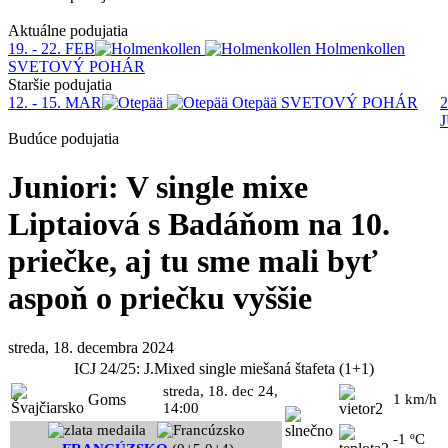
Aktuálne podujatia
19. - 22. FEB
Holmenkollen
SVETOVÝ POHÁR
Staršie podujatia
12. - 15. MAR
Otepää
SVETOVÝ POHÁR
2
Budúce podujatia
Juniori: V single mixe
Liptaiová s Badáňom na 10.
priečke, aj tu sme mali byť
aspoň o priečku vyššie
streda, 18. decembra 2024
ICJ 24/25: J.Mixed single miešaná štafeta (1+1)
streda, 18. dec 24,
Goms
1 km/h
14:00
-1 ºC