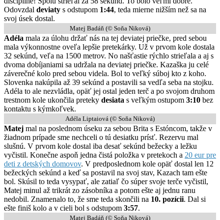
disciplíne! Spolu strieľal za 58 sekúnd. To bolo veľmi dobré.
Odovzdal
deviaty
s odstupom
1:44
, teda mierne nižším než sa na
svoj úsek dostal.
Matej Badáň (© Soňa Niková)
Adéla
mala za úlohu držať nás na tej deviatej priečke, pred sebou
mala výkonnostne oveľa lepšie pretekárky. Už v prvom kole dostala
32 sekúnd, veľa na 1500 metrov. No našťastie rýchlo strieľala a aj s
dvoma dobíjaniami sa udržala na deviatej priečke. Kazaška ju celé
záverečné kolo pred sebou videla. Bol to veľký súboj kto z koho.
Slovenka nakúpila až 39 sekúnd a postavili sa vedľa seba na stojku.
Adéla to ale nezvládla, opäť jej ostal jeden terč a po svojom druhom
trestnom kole ukončila preteky
desiata
s veľkým ostupom
3:10
bez
kontaktu s kýmkoľvek.
Adéla Liptaiová (© Soňa Niková)
Matej
mal na poslednom úseku za sebou Brita s Estóncom, takže v
žiadnom prípade sme nechceli o tú desiatku prísť. Rezervu mal
slušnú. V prvom kole dostal iba desať sekúnd bežecky a ležku
vyčistil. Konečne aspoň jedna čistá položka v pretekoch a
20 eur pre
deti z detských domovov
. V predposlednom kole opäť dostal len 12
bežeckých sekúnd a keď sa postavil na svoj stav, Kazach tam ešte
bol. Skúsil to teda vysypať, ale zatiaľ čo súper svoje terče vyčistil,
Matej minul až trikrát zo zásobníka a potom ešte aj jednu ranu
nedobil. Znamenalo to, že sme teda skončili na
10. pozícii
. Dal si
ešte finiš kolo a v cieli bol s odstupom
3:57
.
Matej Badáň (© Soňa Niková)