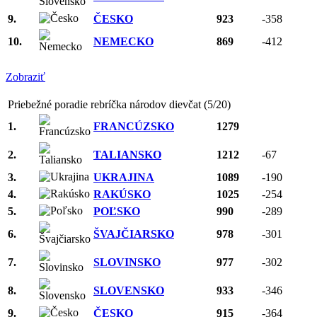
9.
ČESKO
923
-358
10.
NEMECKO
869
-412
Zobraziť
Priebežné poradie rebríčka národov dievčat (5/20)
1.
FRANCÚZSKO
1279
2.
TALIANSKO
1212
-67
3.
UKRAJINA
1089
-190
4.
RAKÚSKO
1025
-254
5.
POĽSKO
990
-289
6.
ŠVAJČIARSKO
978
-301
7.
SLOVINSKO
977
-302
8.
SLOVENSKO
933
-346
9.
ČESKO
915
-364