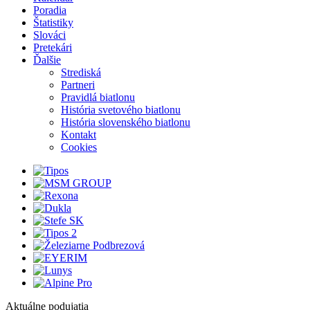
Poradia
Štatistiky
Slováci
Pretekári
Ďalšie
Strediská
Partneri
Pravidlá biatlonu
História svetového biatlonu
História slovenského biatlonu
Kontakt
Cookies
Aktuálne podujatia
1