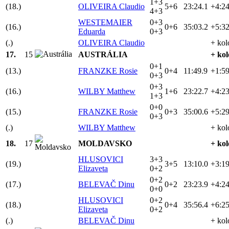
1+3
(18.)
OLIVEIRA Claudio
5+6
23:24.1
+4:24
4+3
WESTEMAIER
0+3
(16.)
0+6
35:03.2
+5:32
Eduarda
0+3
(.)
OLIVEIRA Claudio
+ kol
17.
15
AUSTRÁLIA
+ kol
0+1
(13.)
FRANZKE Rosie
0+4
11:49.9
+1:59
0+3
0+3
(16.)
WILBY Matthew
1+6
23:22.7
+4:23
1+3
0+0
(15.)
FRANZKE Rosie
0+3
35:00.6
+5:29
0+3
(.)
WILBY Matthew
+ kol
18.
17
MOLDAVSKO
+ kol
HLUSOVICI
3+3
(19.)
3+5
13:10.0
+3:19
Elizaveta
0+2
0+2
(17.)
BELEVAČ Dinu
0+2
23:23.9
+4:24
0+0
HLUSOVICI
0+2
(18.)
0+4
35:56.4
+6:25
Elizaveta
0+2
(.)
BELEVAČ Dinu
+ kol