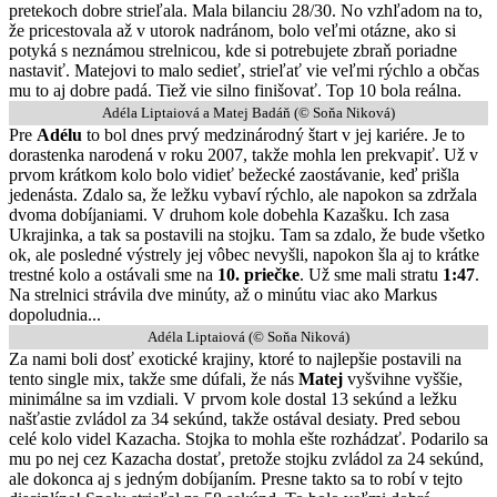
pretekoch dobre strieľala. Mala bilanciu 28/30. No vzhľadom na to,
že pricestovala až v utorok nadránom, bolo veľmi otázne, ako si
potyká s neznámou strelnicou, kde si potrebujete zbraň poriadne
nastaviť. Matejovi to malo sedieť, strieľať vie veľmi rýchlo a občas
mu to aj dobre padá. Tiež vie silno finišovať. Top 10 bola reálna.
Adéla Liptaiová a Matej Badáň (© Soňa Niková)
Pre
Adélu
to bol dnes prvý medzinárodný štart v jej kariére. Je to
dorastenka narodená v roku 2007, takže mohla len prekvapiť. Už v
prvom krátkom kolo bolo vidieť bežecké zaostávanie, keď prišla
jedenásta. Zdalo sa, že ležku vybaví rýchlo, ale napokon sa zdržala
dvoma dobíjaniami. V druhom kole dobehla Kazašku. Ich zasa
Ukrajinka, a tak sa postavili na stojku. Tam sa zdalo, že bude všetko
ok, ale posledné výstrely jej vôbec nevyšli, napokon šla aj to krátke
trestné kolo a ostávali sme na
10. priečke
. Už sme mali stratu
1:47
.
Na strelnici strávila dve minúty, až o minútu viac ako Markus
dopoludnia...
Adéla Liptaiová (© Soňa Niková)
Za nami boli dosť exotické krajiny, ktoré to najlepšie postavili na
tento single mix, takže sme dúfali, že nás
Matej
vyšvihne vyššie,
minimálne sa im vzdiali. V prvom kole dostal 13 sekúnd a ležku
našťastie zvládol za 34 sekúnd, takže ostával desiaty. Pred sebou
celé kolo videl Kazacha. Stojka to mohla ešte rozhádzať. Podarilo sa
mu po nej cez Kazacha dostať, pretože stojku zvládol za 24 sekúnd,
ale dokonca aj s jedným dobíjaním. Presne takto sa to robí v tejto