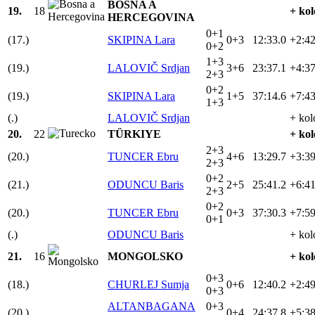
BOSNA A
19.
18
+ kol
HERCEGOVINA
0+1
(17.)
SKIPINA Lara
0+3
12:33.0
+2:42
0+2
1+3
(19.)
LALOVIČ Srdjan
3+6
23:37.1
+4:37
2+3
0+2
(19.)
SKIPINA Lara
1+5
37:14.6
+7:43
1+3
(.)
LALOVIČ Srdjan
+ kol
20.
22
TÜRKIYE
+ kol
2+3
(20.)
TUNCER Ebru
4+6
13:29.7
+3:39
2+3
0+2
(21.)
ODUNCU Baris
2+5
25:41.2
+6:41
2+3
0+2
(20.)
TUNCER Ebru
0+3
37:30.3
+7:59
0+1
(.)
ODUNCU Baris
+ kol
21.
16
MONGOLSKO
+ kol
0+3
(18.)
CHURLEJ Sumja
0+6
12:40.2
+2:49
0+3
ALTANBAGANA
0+3
(20.)
0+4
24:37.8
+5:38