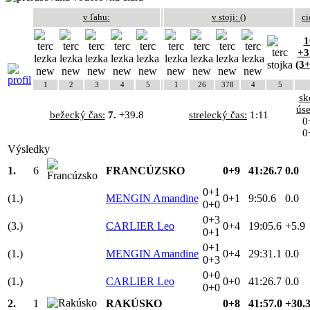
v ľahu:
v stoji: (
)
ci
1
+3
(3
1
2
3
4
5
1
26
378
4
5
sk
ús
bežecký čas:
7.
+39.8
strelecký čas:
1:11
0
0
Výsledky
1.
6
FRANCÚZSKO
0+9
41:26.7
0.0
0+1
(1.)
MENGIN Amandine
0+1
9:50.6
0.0
0+0
0+3
(3.)
CARLIER Leo
0+4
19:05.6
+5.9
0+1
0+1
(1.)
MENGIN Amandine
0+4
29:31.1
0.0
0+3
0+0
(1.)
CARLIER Leo
0+0
41:26.7
0.0
0+0
2.
1
RAKÚSKO
0+8
41:57.0
+30.