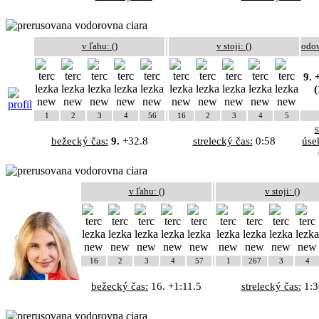
v ľahu: (
)
v stoji: (
)
odo
9. 
(
1
2
3
4
56
16
2
3
4
5
bežecký čas:
9.
+32.8
strelecký čas:
0:58
úse
v ľahu: (
)
v stoji: (
)
16
2
3
4
57
1
267
3
4
bežecký čas:
16. +1:11.5
strelecký čas:
1:3