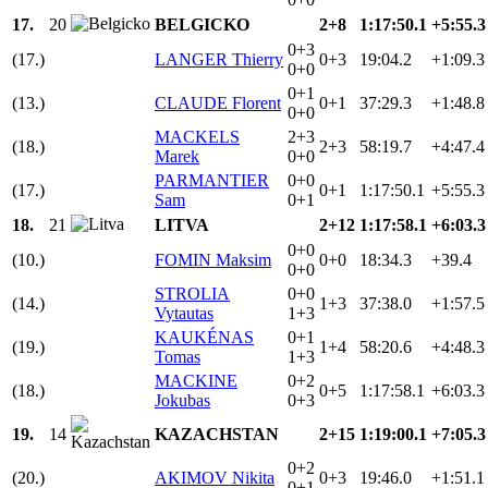
17.
20
BELGICKO
2+8
1:17:50.1
+5:55.3
0+3
(17.)
LANGER Thierry
0+3
19:04.2
+1:09.3
0+0
0+1
(13.)
CLAUDE Florent
0+1
37:29.3
+1:48.8
0+0
MACKELS
2+3
(18.)
2+3
58:19.7
+4:47.4
Marek
0+0
PARMANTIER
0+0
(17.)
0+1
1:17:50.1
+5:55.3
Sam
0+1
18.
21
LITVA
2+12
1:17:58.1
+6:03.3
0+0
(10.)
FOMIN Maksim
0+0
18:34.3
+39.4
0+0
STROLIA
0+0
(14.)
1+3
37:38.0
+1:57.5
Vytautas
1+3
KAUKÉNAS
0+1
(19.)
1+4
58:20.6
+4:48.3
Tomas
1+3
MACKINE
0+2
(18.)
0+5
1:17:58.1
+6:03.3
Jokubas
0+3
19.
14
KAZACHSTAN
2+15
1:19:00.1
+7:05.3
0+2
(20.)
AKIMOV Nikita
0+3
19:46.0
+1:51.1
0+1