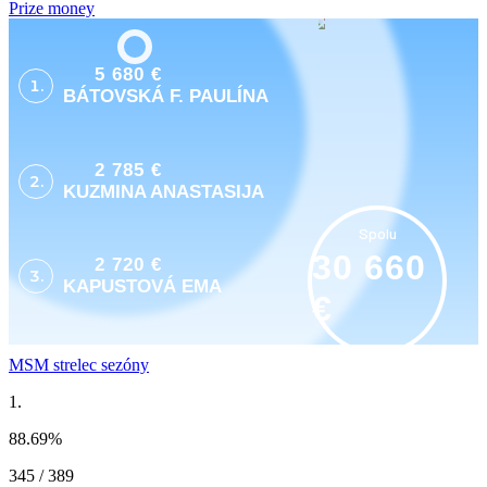
Prize money
5 680 €
1.
BÁTOVSKÁ F. PAULÍNA
2 785 €
2.
KUZMINA ANASTASIJA
Spolu
30 660
2 720 €
3.
KAPUSTOVÁ EMA
€
MSM strelec sezóny
1.
88.69
%
345 / 389