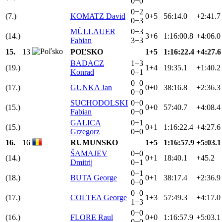
0+0
0+2
(7.)
KOMATZ David
0+5
56:14.0
+2:41.7
0+3
MÜLLAUER
0+3
(14.)
3+6
1:16:00.8
+4:06.0
Fabian
3+3
15.
13
POĽSKO
1+5
1:16:22.4
+4:27.6
BADACZ
1+3
(19.)
1+4
19:35.1
+1:40.2
Konrad
0+1
0+0
(17.)
GUNKA Jan
0+0
38:16.8
+2:36.3
0+0
SUCHODOLSKI
0+0
(15.)
0+0
57:40.7
+4:08.4
Fabian
0+0
GALICA
0+1
(15.)
0+1
1:16:22.4
+4:27.6
Grzegorz
0+0
16.
16
RUMUNSKO
1+5
1:16:57.9
+5:03.1
ŠAMAJEV
0+0
(14.)
0+1
18:40.1
+45.2
Dmitrij
0+1
0+1
(18.)
BUTA George
0+1
38:17.4
+2:36.9
0+0
0+0
(17.)
COLTEA George
1+3
57:49.3
+4:17.0
1+3
0+0
(16.)
FLORE Raul
0+0
1:16:57.9
+5:03.1
0+0