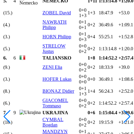
5.
4
NEMECKO
1+11
1:13:14.8
+1:20.0
0+0
(15.)
ZOBEL David
1+3
18:47.9
+53.0
1+3
NAWRATH
0+1
(4.)
0+2
36:49.6
+1:09.1
Philipp
0+1
0+1
(3.)
HORN Philipp
0+4
55:25.1
+1:52.8
0+3
STRELOW
0+0
(5.)
0+2
1:13:14.8
+1:20.0
Justus
0+2
6.
6
TALIANSKO
1+8
1:14:52.2
+2:57.4
0+0
(9.)
ZENI Elia
0+2
18:33.9
+39.0
0+2
0+0
(3.)
HOFER Lukas
0+0
36:49.1
+1:08.6
0+0
0+1
(8.)
BIONAZ Didier
1+4
56:24.3
+2:52.0
1+3
GIACOMEL
0+0
(6.)
0+2
1:14:52.2
+2:57.4
Tommaso
0+2
7.
9
UKRAJINA
0+6
1:15:04.4
+3:09.6
CYMBAL
0+0
(18.)
0+2
19:15.9
+1:21.0
Bogdan
0+2
MANDZYN
0+1