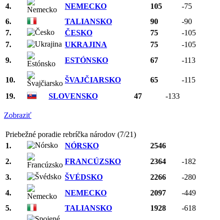
4.
NEMECKO
105
-75
6.
TALIANSKO
90
-90
7.
ČESKO
75
-105
7.
UKRAJINA
75
-105
9.
ESTÓNSKO
67
-113
10.
ŠVAJČIARSKO
65
-115
19.
SLOVENSKO
47
-133
Zobraziť
Priebežné poradie rebríčka národov (7/21)
1.
NÓRSKO
2546
2.
FRANCÚZSKO
2364
-182
3.
ŠVÉDSKO
2266
-280
4.
NEMECKO
2097
-449
5.
TALIANSKO
1928
-618