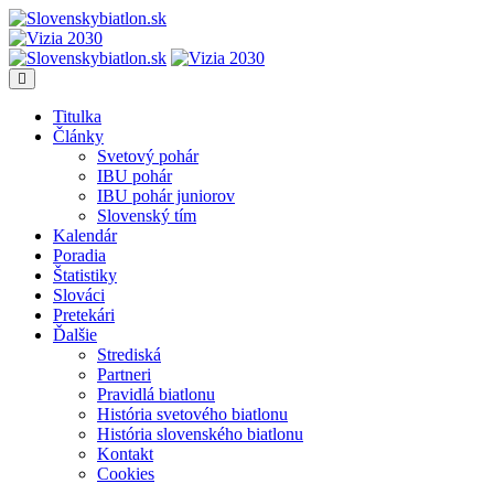
Titulka
Články
Svetový pohár
IBU pohár
IBU pohár juniorov
Slovenský tím
Kalendár
Poradia
Štatistiky
Slováci
Pretekári
Ďalšie
Strediská
Partneri
Pravidlá biatlonu
História svetového biatlonu
História slovenského biatlonu
Kontakt
Cookies