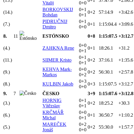
(15.)
0+1
37:47.0
+2:06.5
Vitalij
0+0
BORKOVSKIJ
0+1
(14.)
0+2
57:14.9
+3:42.6
Bohdan
0+1
PIDRUČNIJ
0+1
(7.)
0+1
1:15:04.4
+3:09.6
Dmitro
0+0
8.
11
ESTÓNSKO
0+8
1:15:07.5
+3:12.7
0+0
(4.)
ZAHKNA Rene
0+1
18:26.1
+31.2
0+1
0+1
(11.)
SIIMER Kristo
0+2
37:16.1
+1:35.6
0+1
KEHVA Mark-
0+0
(9.)
0+2
56:30.1
+2:57.8
Markos
0+2
0+3
(8.)
KULBIN Jakob
0+3
1:15:07.5
+3:12.7
0+0
9.
7
ČESKO
3+9
1:15:07.6
+3:12.8
HORNIG
0+1
(3.)
0+2
18:25.2
+30.3
Vítězslav
0+1
KRČMÁŘ
0+0
(6.)
0+1
36:50.7
+1:10.2
Michal
0+1
MAREČEK
0+2
(5.)
0+2
55:30.0
+1:57.7
Jonáš
0+0