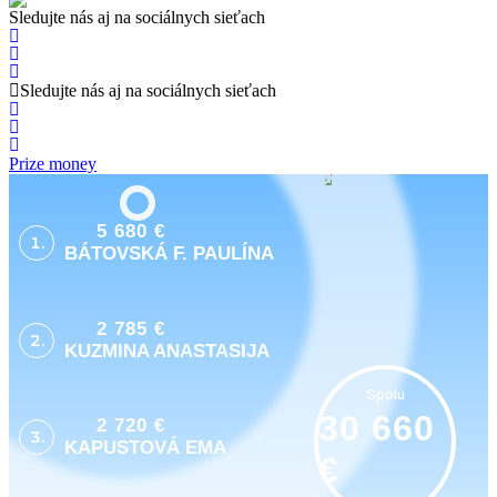
Sledujte nás aj na sociálnych sieťach
Sledujte nás aj na sociálnych sieťach
Prize money
5 680 €
1.
BÁTOVSKÁ F. PAULÍNA
2 785 €
2.
KUZMINA ANASTASIJA
Spolu
30 660
2 720 €
3.
KAPUSTOVÁ EMA
€