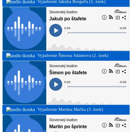
Vyjadrenie Jakuba Borguľu (1. úsek)
Vyjadrenie Šimona Adamova (2. úsek)
Vyjadrenie Martina Maťka (3. úsek)