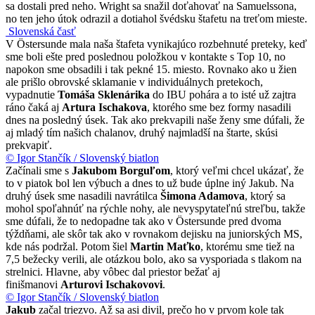
sa dostali pred neho. Wright sa snažil doťahovať na Samuelssona,
no ten jeho útok odrazil a dotiahol švédsku štafetu na treťom mieste.
Slovenská časť
V Östersunde mala naša štafeta vynikajúco rozbehnuté preteky, keď
sme boli ešte pred poslednou položkou v kontakte s Top 10, no
napokon sme obsadili i tak pekné 15. miesto. Rovnako ako u žien
ale prišlo obrovské sklamanie v individuálnych pretekoch,
vypadnutie
Tomáša Sklenárika
do IBU pohára a to isté už zajtra
ráno čaká aj
Artura Ischakova
, ktorého sme bez formy nasadili
dnes na posledný úsek. Tak ako prekvapili naše ženy sme dúfali, že
aj mladý tím našich chalanov, druhý najmladší na štarte, skúsi
prekvapiť.
© Igor Stančík / Slovenský biatlon
Začínali sme s
Jakubom Borguľom
, ktorý veľmi chcel ukázať, že
to v piatok bol len výbuch a dnes to už bude úplne iný Jakub. Na
druhý úsek sme nasadili navrátilca
Šimona Adamova
, ktorý sa
mohol spoľahnúť na rýchle nohy, ale nevyspytateľnú streľbu, takže
sme dúfali, že to nedopadne tak ako v Östersunde pred dvoma
týždňami, ale skôr tak ako v rovnakom dejisku na juniorských MS,
kde nás podržal. Potom šiel
Martin Maťko
, ktorému sme tiež na
7,5 bežecky verili, ale otázkou bolo, ako sa vysporiada s tlakom na
strelnici. Hlavne, aby vôbec dal priestor bežať aj
finišmanovi
Arturovi Ischakovovi
.
© Igor Stančík / Slovenský biatlon
Jakub
začal triezvo. Až sa asi divil, prečo ho v prvom kole tak