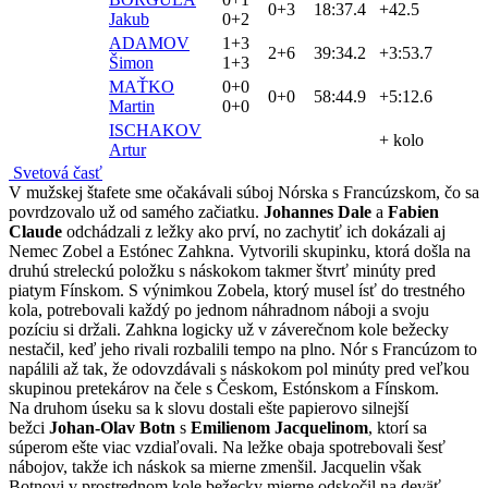
0+3
18:37.4
+42.5
Jakub
0+2
ADAMOV
1+3
2+6
39:34.2
+3:53.7
Šimon
1+3
MAŤKO
0+0
0+0
58:44.9
+5:12.6
Martin
0+0
ISCHAKOV
+ kolo
Artur
Svetová časť
V mužskej štafete sme očakávali súboj Nórska s Francúzskom, čo sa
povrdzovalo už od samého začiatku.
Johannes Dale
a
Fabien
Claude
odchádzali z ležky ako prví, no zachytiť ich dokázali aj
Nemec Zobel a Estónec Zahkna. Vytvorili skupinku, ktorá došla na
druhú streleckú položku s náskokom takmer štvrť minúty pred
piatym Fínskom. S výnimkou Zobela, ktorý musel ísť do trestného
kola, potrebovali každý po jednom náhradnom náboji a svoju
pozíciu si držali. Zahkna logicky už v záverečnom kole bežecky
nestačil, keď jeho rivali rozbalili tempo na plno. Nór s Francúzom to
napálili až tak, že odovzdávali s náskokom pol minúty pred veľkou
skupinou pretekárov na čele s Českom, Estónskom a Fínskom.
Na druhom úseku sa k slovu dostali ešte papierovo silnejší
bežci
Johan-Olav Botn
s
Emilienom Jacquelinom
, ktorí sa
súperom ešte viac vzdiaľovali. Na ležke obaja spotrebovali šesť
nábojov, takže ich náskok sa mierne zmenšil. Jacquelin však
Botnovi v prostrednom kole bežecky mierne odskočil na deväť