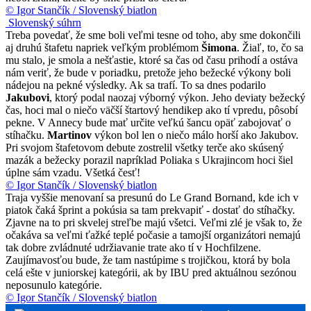
© Igor Stančík / Slovenský biatlon
Slovenský súhrn
Treba povedať, že sme boli veľmi tesne od toho, aby sme dokončili
aj druhú štafetu napriek veľkým problémom
Šimona
. Žiaľ, to, čo sa
mu stalo, je smola a nešťastie, ktoré sa čas od času prihodí a ostáva
nám veriť, že bude v poriadku, pretože jeho bežecké výkony boli
nádejou na pekné výsledky. Ak sa trafí. To sa dnes podarilo
Jakubovi
, ktorý podal naozaj výborný výkon. Jeho deviaty bežecký
čas, hoci mal o niečo väčší štartový hendikep ako tí vpredu, pôsobí
pekne. V Annecy bude mať určite veľkú šancu opäť zabojovať o
stíhačku.
Martinov
výkon bol len o niečo málo horší ako Jakubov.
Pri svojom štafetovom debute zostrelil všetky terče ako skúsený
mazák a bežecky porazil napríklad Poliaka s Ukrajincom hoci šiel
úplne sám vzadu. Všetká česť!
© Igor Stančík / Slovenský biatlon
Traja vyššie menovaní sa presunú do Le Grand Bornand, kde ich v
piatok čaká šprint a pokúsia sa tam prekvapiť - dostať do stíhačky.
Zjavne na to pri skvelej streľbe majú všetci. Veľmi zlé je však to, že
očakáva sa veľmi ťažké teplé počasie a tamojší organizátori nemajú
tak dobre zvládnuté udržiavanie trate ako tí v Hochfilzene.
Zaujímavosťou bude, že tam nastúpime s trojičkou, ktorá by bola
celá ešte v juniorskej kategórii, ak by IBU pred aktuálnou sezónou
neposunulo kategórie.
© Igor Stančík / Slovenský biatlon