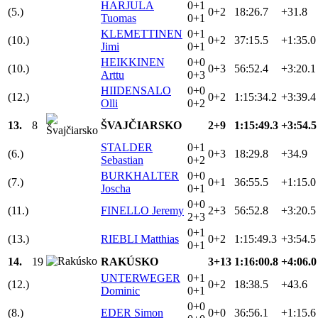
HARJULA
0+1
(5.)
0+2
18:26.7
+31.8
Tuomas
0+1
KLEMETTINEN
0+1
(10.)
0+2
37:15.5
+1:35.0
Jimi
0+1
HEIKKINEN
0+0
(10.)
0+3
56:52.4
+3:20.1
Arttu
0+3
HIIDENSALO
0+0
(12.)
0+2
1:15:34.2
+3:39.4
Olli
0+2
13.
8
ŠVAJČIARSKO
2+9
1:15:49.3
+3:54.5
STALDER
0+1
(6.)
0+3
18:29.8
+34.9
Sebastian
0+2
BURKHALTER
0+0
(7.)
0+1
36:55.5
+1:15.0
Joscha
0+1
0+0
(11.)
FINELLO Jeremy
2+3
56:52.8
+3:20.5
2+3
0+1
(13.)
RIEBLI Matthias
0+2
1:15:49.3
+3:54.5
0+1
14.
19
RAKÚSKO
3+13
1:16:00.8
+4:06.0
UNTERWEGER
0+1
(12.)
0+2
18:38.5
+43.6
Dominic
0+1
0+0
(8.)
EDER Simon
0+0
36:56.1
+1:15.6