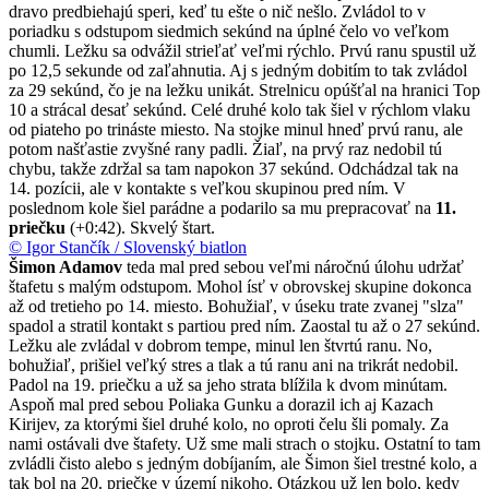
dravo predbiehajú speri, keď tu ešte o nič nešlo. Zvládol to v
poriadku s odstupom siedmich sekúnd na úplné čelo vo veľkom
chumli. Ležku sa odvážil strieľať veľmi rýchlo. Prvú ranu spustil už
po 12,5 sekunde od zaľahnutia. Aj s jedným dobitím to tak zvládol
za 29 sekúnd, čo je na ležku unikát. Strelnicu opúšťal na hranici Top
10 a strácal desať sekúnd. Celé druhé kolo tak šiel v rýchlom vlaku
od piateho po trináste miesto. Na stojke minul hneď prvú ranu, ale
potom našťastie zvyšné rany padli. Žiaľ, na prvý raz nedobil tú
chybu, takže zdržal sa tam napokon 37 sekúnd. Odchádzal tak na
14. pozícii, ale v kontakte s veľkou skupinou pred ním. V
poslednom kole šiel parádne a podarilo sa mu prepracovať na
11.
priečku
(+0:42). Skvelý štart.
© Igor Stančík / Slovenský biatlon
Šimon Adamov
teda mal pred sebou veľmi náročnú úlohu udržať
štafetu s malým odstupom. Mohol ísť v obrovskej skupine dokonca
až od tretieho po 14. miesto. Bohužiaľ, v úseku trate zvanej "slza"
spadol a stratil kontakt s partiou pred ním. Zaostal tu až o 27 sekúnd.
Ležku ale zvládal v dobrom tempe, minul len štvrtú ranu. No,
bohužiaľ, prišiel veľký stres a tlak a tú ranu ani na trikrát nedobil.
Padol na 19. priečku a už sa jeho strata blížila k dvom minútam.
Aspoň mal pred sebou Poliaka Gunku a dorazil ich aj Kazach
Kirijev, za ktorými šiel druhé kolo, no oproti čelu šli pomaly. Za
nami ostávali dve štafety. Už sme mali strach o stojku. Ostatní to tam
zvládli čisto alebo s jedným dobíjaním, ale Šimon šiel trestné kolo, a
tak bol na 20. priečke v území nikoho. Otázkou už len bolo, kedy