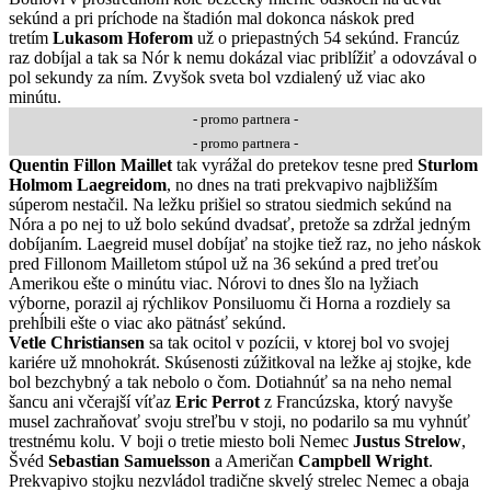
sekúnd a pri príchode na štadión mal dokonca náskok pred
tretím
Lukasom Hoferom
už o priepastných 54 sekúnd. Francúz
raz dobíjal a tak sa Nór k nemu dokázal viac priblížiť a odovzával o
pol sekundy za ním. Zvyšok sveta bol vzdialený už viac ako
minútu.
- promo partnera -
- promo partnera -
Quentin Fillon Maillet
tak vyrážal do pretekov tesne pred
Sturlom
Holmom Laegreidom
, no dnes na trati prekvapivo najbližším
súperom nestačil. Na ležku prišiel so stratou siedmich sekúnd na
Nóra a po nej to už bolo sekúnd dvadsať, pretože sa zdržal jedným
dobíjaním. Laegreid musel dobíjať na stojke tiež raz, no jeho náskok
pred Fillonom Mailletom stúpol už na 36 sekúnd a pred treťou
Amerikou ešte o minútu viac. Nórovi to dnes šlo na lyžiach
výborne, porazil aj rýchlikov Ponsiluomu či Horna a rozdiely sa
prehĺbili ešte o viac ako pätnásť sekúnd.
Vetle Christiansen
sa tak ocitol v pozícii, v ktorej bol vo svojej
kariére už mnohokrát. Skúsenosti zúžitkoval na ležke aj stojke, kde
bol bezchybný a tak nebolo o čom. Dotiahnúť sa na neho nemal
šancu ani včerajší víťaz
Eric Perrot
z Francúzska, ktorý navyše
musel zachraňovať svoju streľbu v stoji, no podarilo sa mu vyhnúť
trestnému kolu. V boji o tretie miesto boli Nemec
Justus Strelow
,
Švéd
Sebastian Samuelsson
a Američan
Campbell Wright
.
Prekvapivo stojku nezvládol tradične skvelý strelec Nemec a obaja