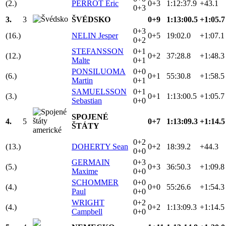
(2.)
PERROT Eric
0+3
1:12:37.9
+43.1
0+3
3.
3
ŠVÉDSKO
0+9
1:13:00.5
+1:05.7
0+3
(16.)
NELIN Jesper
0+5
19:02.0
+1:07.1
0+2
STEFANSSON
0+1
(12.)
0+2
37:28.8
+1:48.3
Malte
0+1
PONSILUOMA
0+0
(6.)
0+1
55:30.8
+1:58.5
Martin
0+1
SAMUELSSON
0+1
(3.)
0+1
1:13:00.5
+1:05.7
Sebastian
0+0
SPOJENÉ
4.
5
0+7
1:13:09.3
+1:14.5
ŠTÁTY
0+2
(13.)
DOHERTY Sean
0+2
18:39.2
+44.3
0+0
GERMAIN
0+3
(5.)
0+3
36:50.3
+1:09.8
Maxime
0+0
SCHOMMER
0+0
(4.)
0+0
55:26.6
+1:54.3
Paul
0+0
WRIGHT
0+2
(4.)
0+2
1:13:09.3
+1:14.5
Campbell
0+0