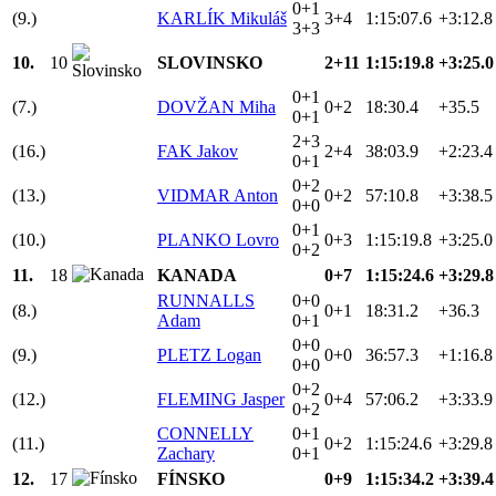
0+1
(9.)
KARLÍK Mikuláš
3+4
1:15:07.6
+3:12.8
3+3
10.
10
SLOVINSKO
2+11
1:15:19.8
+3:25.0
0+1
(7.)
DOVŽAN Miha
0+2
18:30.4
+35.5
0+1
2+3
(16.)
FAK Jakov
2+4
38:03.9
+2:23.4
0+1
0+2
(13.)
VIDMAR Anton
0+2
57:10.8
+3:38.5
0+0
0+1
(10.)
PLANKO Lovro
0+3
1:15:19.8
+3:25.0
0+2
11.
18
KANADA
0+7
1:15:24.6
+3:29.8
RUNNALLS
0+0
(8.)
0+1
18:31.2
+36.3
Adam
0+1
0+0
(9.)
PLETZ Logan
0+0
36:57.3
+1:16.8
0+0
0+2
(12.)
FLEMING Jasper
0+4
57:06.2
+3:33.9
0+2
CONNELLY
0+1
(11.)
0+2
1:15:24.6
+3:29.8
Zachary
0+1
12.
17
FÍNSKO
0+9
1:15:34.2
+3:39.4