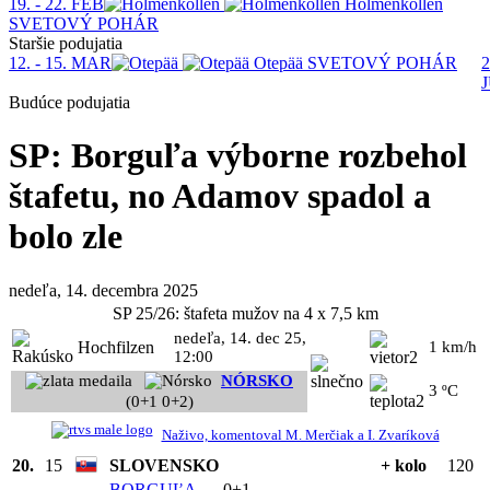
19. - 22. FEB
Holmenkollen
SVETOVÝ POHÁR
Staršie podujatia
12. - 15. MAR
Otepää
SVETOVÝ POHÁR
2
Budúce podujatia
SP: Borguľa výborne rozbehol
štafetu, no Adamov spadol a
bolo zle
nedeľa, 14. decembra 2025
SP 25/26: štafeta mužov na 4 x 7,5 km
nedeľa, 14. dec 25,
Hochfilzen
1 km/h
12:00
NÓRSKO
3 ºC
(0+1 0+2)
Naživo, komentoval M. Merčiak a I. Zvaríková
20.
15
SLOVENSKO
+ kolo
120
BORGUĽA
0+1