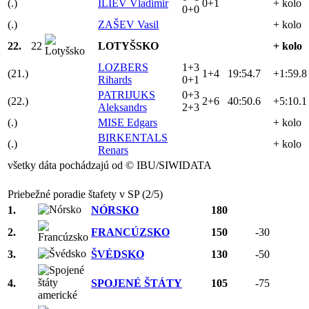
(.)
ILIEV Vladimir
0+1
+ kolo
0+0
(.)
ZAŠEV Vasil
+ kolo
22.
22
LOTYŠSKO
+ kolo
LOZBERS
1+3
(21.)
1+4
19:54.7
+1:59.8
Rihards
0+1
PATRIJUKS
0+3
(22.)
2+6
40:50.6
+5:10.1
Aleksandrs
2+3
(.)
MISE Edgars
+ kolo
BIRKENTALS
(.)
+ kolo
Renars
všetky dáta pochádzajú od © IBU/SIWIDATA
Priebežné poradie štafety v SP (2/5)
1.
NÓRSKO
180
2.
FRANCÚZSKO
150
-30
3.
ŠVÉDSKO
130
-50
4.
SPOJENÉ ŠTÁTY
105
-75