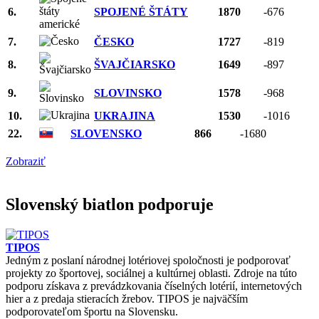
6.
SPOJENÉ ŠTÁTY
1870
-676
7.
ČESKO
1727
-819
8.
ŠVAJČIARSKO
1649
-897
9.
SLOVINSKO
1578
-968
10.
UKRAJINA
1530
-1016
22.
SLOVENSKO
866
-1680
Zobraziť
Slovenský biatlon podporuje
TIPOS
Jedným z poslaní národnej lotériovej spoločnosti je podporovať
projekty zo športovej, sociálnej a kultúrnej oblasti. Zdroje na túto
podporu získava z prevádzkovania číselných lotérií, internetových
hier a z predaja stieracích žrebov. TIPOS je najväčším
podporovateľom športu na Slovensku.