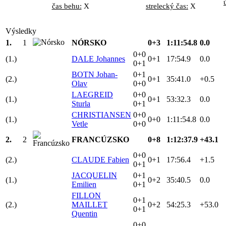
čas behu:
X
strelecký čas:
X
Výsledky
1.
1
NÓRSKO
0+3
1:11:54.8
0.0
0+0
(1.)
DALE Johannes
0+1
17:54.9
0.0
0+1
BOTN Johan-
0+1
(2.)
0+1
35:41.0
+0.5
Olav
0+0
LAEGREID
0+0
(1.)
0+1
53:32.3
0.0
Sturla
0+1
CHRISTIANSEN
0+0
(1.)
0+0
1:11:54.8
0.0
Vetle
0+0
2.
2
FRANCÚZSKO
0+8
1:12:37.9
+43.1
0+0
(2.)
CLAUDE Fabien
0+1
17:56.4
+1.5
0+1
JACQUELIN
0+1
(1.)
0+2
35:40.5
0.0
Emilien
0+1
FILLON
0+1
(2.)
MAILLET
0+2
54:25.3
+53.0
0+1
Quentin
0+0