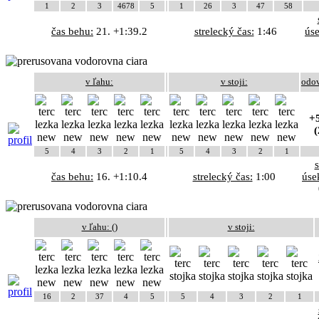
1
2
3
4678
5
1
26
3
47
58
čas behu:
21. +1:39.2
strelecký čas:
1:46
ús
v ľahu:
v stoji:
odo
+5
(
5
4
3
2
1
5
4
3
2
1
čas behu:
16. +1:10.4
strelecký čas:
1:00
úse
v ľahu: (
)
v stoji:
16
2
37
4
5
5
4
3
2
1