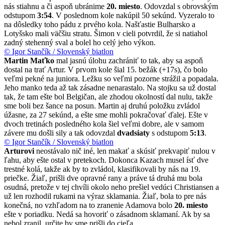
nás stiahnu a či aspoň ubránime
20. miesto
. Odovzdal s obrovským
odstupom
3:54
. V poslednom kole nakúpil 50 sekúnd. Vyzeralo to
na dôsledky toho pádu z prvého kola. Našťastie Bulharsko a
Lotyšsko mali väčšiu stratu. Šimon v cieli potvrdil, že si natiahol
zadný stehenný sval a bolel ho celý jeho výkon.
© Igor Stančík / Slovenský biatlon
Martin Maťko
mal jasnú úlohu zachrániť to tak, aby sa aspoň
dostal na trať Artur. V prvom kole šial 15. bežák (+17s), čo bolo
veľmi pekné na juniora. Ležku so veľmi pozorne strážil a popadala.
Jeho manko teda až tak zásadne nenarastalo. Na stojku sa už dostal
tak, že tam ešte bol Belgičan, ale zhodou okolností dal nulu, takže
sme boli bez šance na posun. Martin aj druhú položku zvládol
úžasne, za 27 sekúnd, a ešte sme mohli pokračovať ďalej. Ešte v
dvoch tretinách posledného kola šiel veľmi dobre, ale v samom
závere mu došli sily a tak odovzdal
dvadsiaty
s odstupom
5:13
.
© Igor Stančík / Slovenský biatlon
Arturovi
neostávalo nič iné, len makať a skúsiť prekvapiť nulou v
ľahu, aby ešte ostal v pretekoch. Dokonca Kazach musel ísť dve
trestné kolá, takže ak by to zvládol, klasifikovali by nás na 19.
priečke. Žiaľ, prišli dve opravné rany a práve tá druhá mu bola
osudná, pretože v tej chvíli okolo neho prešiel vedúci Christiansen a
už len rozhodil rukami na výraz sklamania. Žiaľ, bola to pre nás
konečná, no vzhľadom na to zranenie Adamova bolo
20. miesto
ešte v poriadku. Nedá sa hovoriť o zásadnom sklamaní. Ak by sa
nebol zranil, určite by sme prišli do cieľa.