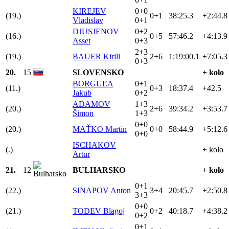
KIREJEV
0+0
(19.)
0+1
38:25.3
+2:44.8
Vladislav
0+1
DJUSJENOV
0+2
(16.)
0+5
57:46.2
+4:13.9
Asset
0+3
2+3
(19.)
BAUER Kirill
2+6
1:19:00.1
+7:05.3
0+3
20.
15
SLOVENSKO
+ kolo
BORGUĽA
0+1
(11.)
0+3
18:37.4
+42.5
Jakub
0+2
ADAMOV
1+3
(20.)
2+6
39:34.2
+3:53.7
Šimon
1+3
0+0
(20.)
MAŤKO Martin
0+0
58:44.9
+5:12.6
0+0
ISCHAKOV
(.)
+ kolo
Artur
21.
12
BULHARSKO
+ kolo
0+1
(22.)
SINAPOV Anton
3+4
20:45.7
+2:50.8
3+3
0+0
(21.)
TODEV Blagoj
0+2
40:18.7
+4:38.2
0+2
0+1