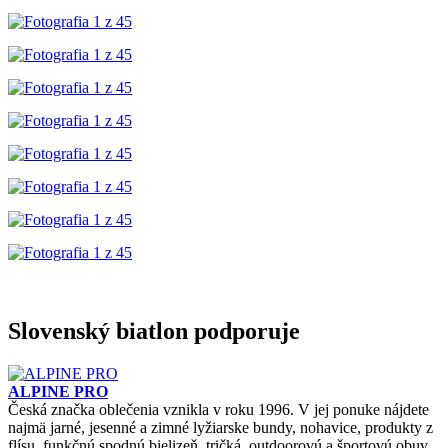
Slovenský biatlon podporuje
ALPINE PRO
Česká značka oblečenia vznikla v roku 1996. V jej ponuke nájdete
najmä jarné, jesenné a zimné lyžiarske bundy, nohavice, produkty z
flísu, funkčnú spodnú bielizeň, tričká, outdoorovú a športovú obuv,