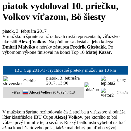
piatok vydoloval 10. priečku,
Volkov víťazom, Bö šiesty
piatok, 3. februára 2017
V mužskom šprinte sa už radovali ruskí reprezentanti, víťazstvo
ukorsitil
Alexej Volkov
. Na pódium sa dostal aj jeho kolega
Dmitrij Malyško
a nórsky zástupca
Fredrik Gjesbakk
. Po
výbornom výkone finišoval na konci Top 10
Matej Kazár
.
IBU Cup 2016/17: rýchlostné preteky mužov na 10 km
piatok, 3. februára
Osrblie
3,4 ºC
2017, 13:00
víťaz:
Alexej Volkov
(0+0) 24:41.8
2 km/h
V mužskom šprinte rozhodovala čistá streľba a víťazstvo si odnáša
líder klasifikácie IBU Cupu
Alexej Volkov
, pre ktorého to bol
vôbec prvý triumf v tejto sezóne. Ruský biatlonista vybehol na trať
až na konci štartového poľa, takže mal dobrý prehľad o vývoji