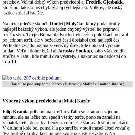
pretekov. Veľmi dobrý výkon predviedol aj
Fredrik Gjesbakk
,
ktorý bol takisto bezchybný a aj rýchlejší ako Volkov, ale ruský
jazdec strieľal istejšie.
Na tretej priečke skončil
Dmitrij Malyško
, ktorý podal druhý
najlepší bežecký výkon, ale jeden chybný výstrel ho pripravil
o víťazstvo.
Tarjei Bö
na obidvoch streleckých položkách netrafil
po jednom terči, ale v bežeckej časti dosiahol tretí najlepší čas.
Perfektne zvládol najmä záverečný úsek, kde dokázal výrazne
pridať. Veľmi dobre bežal aj
Jaroslav Soukup
, toho však zradila
streľba v ľahu, kde minul dva výstrely, a nakoniec sa nedostal do
Top 10.
Tarjei Bö pod stupňom víťazov (© Jaroslav Maliňák, Biatlon-Info.sk)
Výborný výkon predviedol aj Matej Kazár
Filip Kramla
pribehol na streľbu v ľahu so stratou cez jednu
minútu, ale na ležke mu spadli všetky terče, preto sa zaradil na
začiatok tretej desiatky. Lenže za ním ešte štartovali silní pretekári.
V druhom kole bol pomalší a po streľbe v stoji musel absolvovať aj
dva trestné okruhy, keď minule svoje posledné výstrely. Na