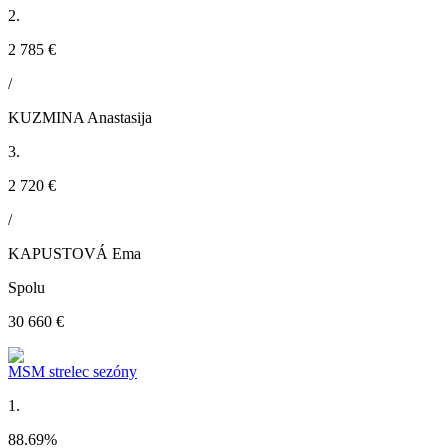
2.
2 785 €
/
KUZMINA Anastasija
3.
2 720 €
/
KAPUSTOVÁ Ema
Spolu
30 660 €
MSM strelec sezóny
1.
88.69
%