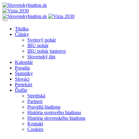
Titulka
Články
Svetový pohár
IBU pohár
IBU pohár juniorov
Slovenský tím
Kalendár
Poradia
Štatistiky
Slováci
Pretekári
Ďalšie
Strediská
Partneri
Pravidlá biatlonu
História svetového biatlonu
História slovenského biatlonu
Kontakt
Cookies