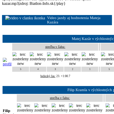
kazar.mp3|zdroj: Biatlon-Info.sk{/play}
Video jazdy aj hodnotenia Mateja
Kazára
Matej Kazár v rýchlostnýc
streľba v ľahu:
5
4
3
2
1
5
bežecký čas:
23
. +1:00.7
Filip Kramla v rýchlostných 
streľba v ľahu:
Filip