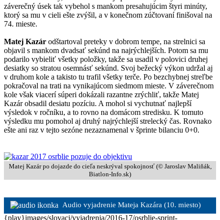
záverečný úsek tak vybehol s mankom presahujúcim štyri minúty,
ktorý sa mu v cieli ešte zvýšil, a v konečnom zúčtovaní finišoval na
74. mieste.
Matej Kazár
odštartoval preteky v dobrom tempe, na strelnici sa
objavil s mankom dvadsať sekúnd na najrýchlejších. Potom sa mu
podarilo vybieliť všetky položky, takže sa usadil v polovici druhej
desiatky so stratou osemnásť sekúnd. Svoj bežecký výkon udržal aj
v druhom kole a takisto tu trafil všetky terče. Po bezchybnej streľbe
pokračoval na trati na vynikajúcom siedmom mieste. V záverečnom
kole však viacerí súperi dokázali razantne zrýchliť, takže Matej
Kazár obsadil desiatu pozíciu. A mohol si vychutnať najlepší
výsledok v ročníku, a to rovno na domácom stredisku. K tomuto
výsledku mu pomohol aj druhý najrýchlejší strelecký čas. Rovnako
ešte ani raz v tejto sezóne nezaznamenal v šprinte bilanciu 0+0.
Matej Kazár po dojazde do cieľa neskrýval spokojnosť (© Jaroslav Maliňák,
Biatlon-Info.sk)
Audio vyjadrenie Mateja Kazára (10. miesto)
{play}images/slovaci/vyjadrenia/2016-17/osrblie-sprint-