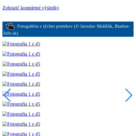
Zobraziť kompletné výsledky
Fotogaléria z týchto pretekov (© Jaroslav Maliňák, Biatlon-
Info.sk)