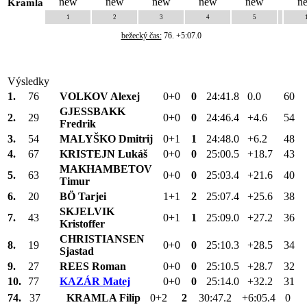
Kramla
1
2
3
4
5
bežecký čas:
76
. +5:07.0
Výsledky
1.
76
VOLKOV Alexej
0+0
0
24:41.8
0.0
60
GJESSBAKK
2.
29
0+0
0
24:46.4
+4.6
54
Fredrik
3.
54
MALYŠKO Dmitrij
0+1
1
24:48.0
+6.2
48
4.
67
KRISTEJN Lukáš
0+0
0
25:00.5
+18.7
43
MAKHAMBETOV
5.
63
0+0
0
25:03.4
+21.6
40
Timur
6.
20
BÖ Tarjei
1+1
2
25:07.4
+25.6
38
SKJELVIK
7.
43
0+1
1
25:09.0
+27.2
36
Kristoffer
CHRISTIANSEN
8.
19
0+0
0
25:10.3
+28.5
34
Sjastad
9.
27
REES Roman
0+0
0
25:10.5
+28.7
32
10.
77
KAZÁR Matej
0+0
0
25:14.0
+32.2
31
74.
37
KRAMLA Filip
0+2
2
30:47.2
+6:05.4
0