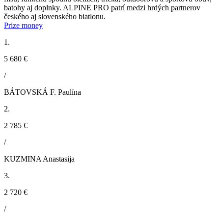
batohy aj doplnky. ALPINE PRO patrí medzi hrdých partnerov
českého aj slovenského biatlonu.
Prize money
1.
5 680 €
/
BÁTOVSKÁ F. Paulína
2.
2 785 €
/
KUZMINA Anastasija
3.
2 720 €
/