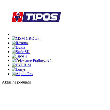
Aktuálne podujatia
1