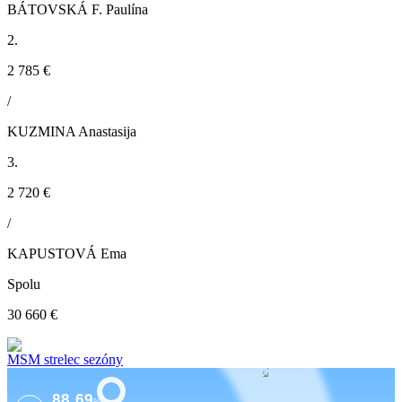
BÁTOVSKÁ F. Paulína
2.
2 785 €
/
KUZMINA Anastasija
3.
2 720 €
/
KAPUSTOVÁ Ema
Spolu
30 660 €
MSM strelec sezóny
88.69
%