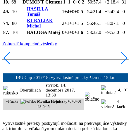
10.
68
DUMONT Clement
1+1+0+0
2
50:57.4
+2:18.4
31
HASILLA
49.
10
1+4+0+0
5
54:21.4
+5:42.4
0
Tomáš
KUBALIAK
74.
80
2+1+1+1
5
56:46.1
+8:07.1
0
Michal
87.
101
BALOGA Matej
0+3+0+3
6
58:32.0
+9:53.0
0
Zobraziť kompletné výsledky
IBU Cup 2017/18: vytrvalostné preteky žien na 15 km
štvrtok, 14.
Obertilliach
decembra 2017,
-4,1 ºC
13:30
víťazka:
Monika Hojnisz
(0+0+0+0)
4
km/h
43:04.5
Vytrvalostné preteky poskytujú možnosti na prekvapujúce výsledky
a k triumfu sa vďaka štyrom nulám dostala poľská biatlonistka