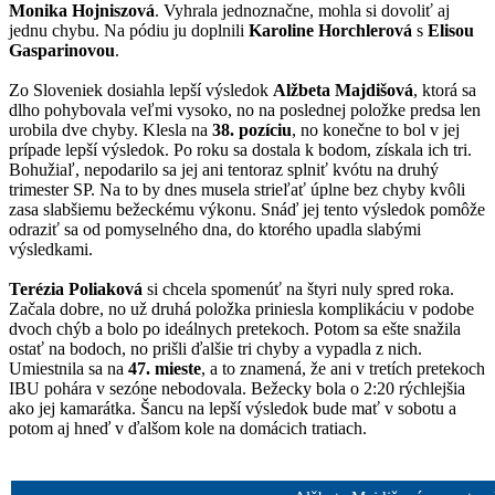
Monika Hojniszová
. Vyhrala jednoznačne, mohla si dovoliť aj
jednu chybu. Na pódiu ju doplnili
Karoline Horchlerová
s
Elisou
Gasparinovou
.
Zo Sloveniek dosiahla lepší výsledok
Alžbeta Majdišová
, ktorá sa
dlho pohybovala veľmi vysoko, no na poslednej položke predsa len
urobila dve chyby. Klesla na
38. pozíciu
, no konečne to bol v jej
prípade lepší výsledok. Po roku sa dostala k bodom, získala ich tri.
Bohužiaľ, nepodarilo sa jej ani tentoraz splniť kvótu na druhý
trimester SP. Na to by dnes musela strieľať úplne bez chyby kvôli
zasa slabšiemu bežeckému výkonu. Snáď jej tento výsledok pomôže
odraziť sa od pomyselného dna, do ktorého upadla slabými
výsledkami.
Terézia Poliaková
si chcela spomenúť na štyri nuly spred roka.
Začala dobre, no už druhá položka priniesla komplikáciu v podobe
dvoch chýb a bolo po ideálnych pretekoch. Potom sa ešte snažila
ostať na bodoch, no prišli ďalšie tri chyby a vypadla z nich.
Umiestnila sa na
47. mieste
, a to znamená, že ani v tretích pretekoch
IBU pohára v sezóne nebodovala. Bežecky bola o 2:20 rýchlejšia
ako jej kamarátka. Šancu na lepší výsledok bude mať v sobotu a
potom aj hneď v ďalšom kole na domácich tratiach.