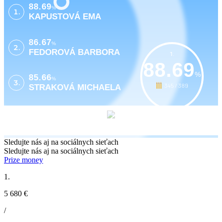
88.69
%
1.
KAPUSTOVÁ EMA
86.67
%
2.
FEDOROVÁ BARBORA
1.
88.69
%
85.66
%
3.
345 / 389
STRAKOVÁ MICHAELA
Sledujte nás aj na sociálnych sieťach
Sledujte nás aj na sociálnych sieťach
Prize money
1.
5 680 €
/