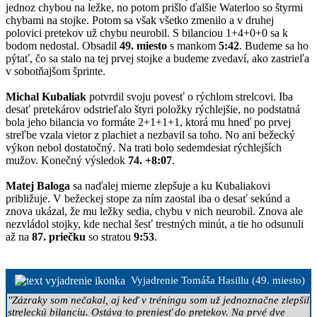
jednoz chybou na ležke, no potom prišlo ďalšie Waterloo so štyrmi
chybami na stojke. Potom sa však všetko zmenilo a v druhej
polovici pretekov už chybu neurobil. S bilanciou 1+4+0+0 sa k
bodom nedostal. Obsadil
49. miesto
s mankom
5:42
. Budeme sa ho
pýtať, čo sa stalo na tej prvej stojke a budeme zvedaví, ako zastrieľa
v sobotňajšom šprinte.
Michal Kubaliak
potvrdil svoju povesť o rýchlom strelcovi. Iba
desať pretekárov odstrieľalo štyri položky rýchlejšie, no podstatná
bola jeho bilancia vo formáte 2+1+1+1, ktorá mu hneď po prvej
streľbe vzala vietor z plachiet a nezbavil sa toho. No ani bežecký
výkon nebol dostatočný. Na trati bolo sedemdesiat rýchlejších
mužov. Konečný výsledok
74. +8:07
.
Matej Baloga
sa naďalej mierne zlepšuje a ku Kubaliakovi
približuje. V bežeckej stope za ním zaostal iba o desať sekúnd a
znova ukázal, že mu ležky sedia, chybu v nich neurobil. Znova ale
nezvládol stojky, kde nechal šesť trestných minút, a tie ho odsunuli
až na
87. priečku
so stratou
9:53
.
Vyjadrenie Tomáša Hasillu (49. miesto)
"Zázraky som nečakal, aj keď v tréningu som už jednoznačne zlepšil
streleckú bilanciu. Ostáva to preniesť do pretekov. Na prvé dve