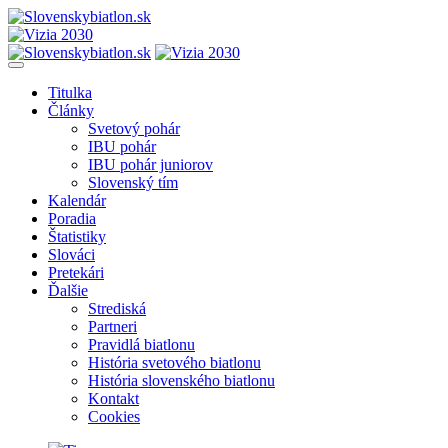
Titulka
Články
Svetový pohár
IBU pohár
IBU pohár juniorov
Slovenský tím
Kalendár
Poradia
Štatistiky
Slováci
Pretekári
Ďalšie
Strediská
Partneri
Pravidlá biatlonu
História svetového biatlonu
História slovenského biatlonu
Kontakt
Cookies