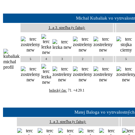
Michal Kubaliak vo vytrvalost
1. a 3. streľba (v ľahu):
5
4
3
2
1
5
bežecký čas:
71. +4:29.1
Matej Baloga vo vytrvalostných
1. a 3. streľba (v ľahu):