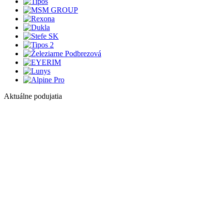
Aktuálne podujatia
1