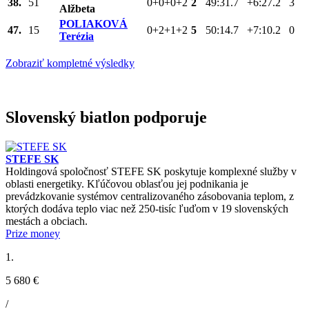
38.
51
0+0+0+2
2
49:31.7
+6:27.2
3
Alžbeta
POLIAKOVÁ
47.
15
0+2+1+2
5
50:14.7
+7:10.2
0
Terézia
Zobraziť kompletné výsledky
Slovenský biatlon podporuje
STEFE SK
Holdingová spoločnosť STEFE SK poskytuje komplexné služby v
oblasti energetiky. Kľúčovou oblasťou jej podnikania je
prevádzkovanie systémov centralizovaného zásobovania teplom, z
ktorých dodáva teplo viac než 250-tisíc ľuďom v 19 slovenských
mestách a obciach.
Prize money
1.
5 680 €
/