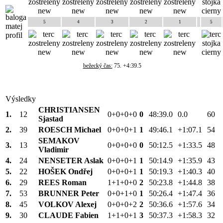
5
4
3
2
1
5
bežecký čas:
75. +4:39.5
Výsledky
CHRISTIANSEN
1.
12
0+0+0+0
0
48:39.0
0.0
60
Sjastad
2.
39
ROESCH Michael
0+0+0+1
1
49:46.1
+1:07.1
54
SEMAKOV
3.
13
0+0+0+0
0
50:12.5
+1:33.5
48
Vladimir
4.
24
NENSETER Aslak
0+0+0+1
1
50:14.9
+1:35.9
43
5.
22
HOŠEK Ondřej
0+0+0+1
1
50:19.3
+1:40.3
40
6.
29
REES Roman
1+1+0+0
2
50:23.8
+1:44.8
38
7.
53
BRUNNER Peter
0+0+1+0
1
50:26.4
+1:47.4
36
8.
45
VOLKOV Alexej
0+0+0+2
2
50:36.6
+1:57.6
34
9.
30
CLAUDE Fabien
1+1+0+1
3
50:37.3
+1:58.3
32