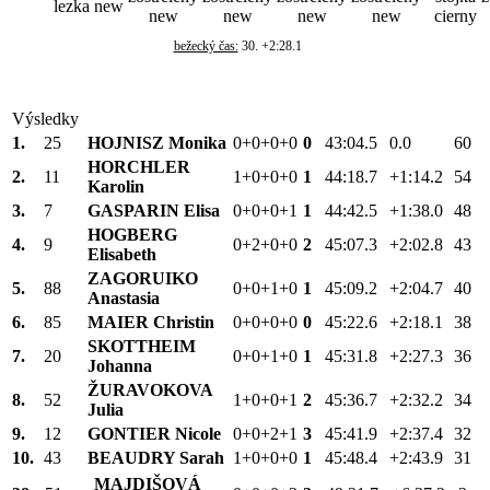
bežecký čas:
30. +2:28.1
Výsledky
1.
25
HOJNISZ Monika
0+0+0+0
0
43:04.5
0.0
60
HORCHLER
2.
11
1+0+0+0
1
44:18.7
+1:14.2
54
Karolin
3.
7
GASPARIN Elisa
0+0+0+1
1
44:42.5
+1:38.0
48
HOGBERG
4.
9
0+2+0+0
2
45:07.3
+2:02.8
43
Elisabeth
ZAGORUIKO
5.
88
0+0+1+0
1
45:09.2
+2:04.7
40
Anastasia
6.
85
MAIER Christin
0+0+0+0
0
45:22.6
+2:18.1
38
SKOTTHEIM
7.
20
0+0+1+0
1
45:31.8
+2:27.3
36
Johanna
ŽURAVOKOVA
8.
52
1+0+0+1
2
45:36.7
+2:32.2
34
Julia
9.
12
GONTIER Nicole
0+0+2+1
3
45:41.9
+2:37.4
32
10.
43
BEAUDRY Sarah
1+0+0+0
1
45:48.4
+2:43.9
31
MAJDIŠOVÁ