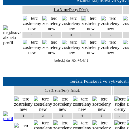
Alžbeta Majdišová vo vytrva
1. a 3. streľba (v ľahu):
1
2
3
4
5
bežecký čas:
65. +4:47.1
Terézia Poliaková vo vytrvalost
1. a 3. streľba (v ľahu):
1
2
3
4
5
1