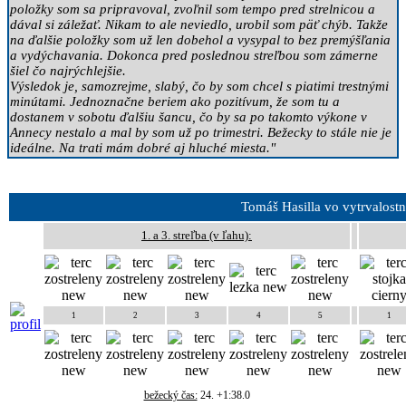
položky som sa pripravoval, zvoľnil som tempo pred strelnicou a
dával si záležať. Nikam to ale neviedlo, urobil som päť chýb. Takže
na ďalšie položky som už len dobehol a vysypal to bez premýšľania
a vydýchavania. Dokonca pred poslednou streľbou som zámerne
šiel čo najrýchlejšie.
Výsledok je, samozrejme, slabý, čo by som chcel s piatimi trestnými
minútami. Jednoznačne beriem ako pozitívum, že som tu a
dostanem v sobotu ďalšiu šancu, čo by sa po takomto výkone v
Annecy nestalo a mal by som už po trimestri. Bežecky to stále nie je
ideálne. Na trati mám dobré aj hluché miesta."
Tomáš Hasilla vo vytrvalost
1. a 3. streľba (v ľahu):
1
2
3
4
5
1
bežecký čas:
24. +1:38.0