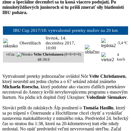
zime a špeciálne decembri sa tu koná viacero podujatí. Po
minulotýždňových junioroch si tu prišli zmerať sily biatlonisti
IBU pohára.
IBU Cup 2017/18: vytrvalostné preteky mužov na 20 km
štvrtok, 14.
Obertilliach
decembra 2017,
-5,4 ºC
10:00
víťaz:
Velte Christiansen
(0+0+0+0)
4
km/h
48:39.0
Vytrvalosnté preteky jednoznačne ovládol Nór
Velte Christiansen
,
ktorý neurobil ani jednu chybu a o 67 sekúnd zdolal známeho
Michaela Roescha
, ktorý podobne ako viacero ďalších pretekárov
necestoval do Annecy kvôli nevyhovujúcemu programu s masovým
štartom. Na pódiu ich doplnil čistý Ukrajinec
Volodimir Siemakov
.
Slováci prišli do rakúskych Álp posilnení o
Tomáša Hasillu
, ktorý
sa po trápení v Östersunde a Hochfilzene chcel chytiť a vyskúšať
nastavenia malokalibrovky z minulého roka. Predviedol 24. bežecký
čas so stratou iba 1:38, ktorú na 20-kilometrovej trati ešte nikdy
nedostal. No opäť predviedol veľmi nevyrovnanú streľbu. Začal