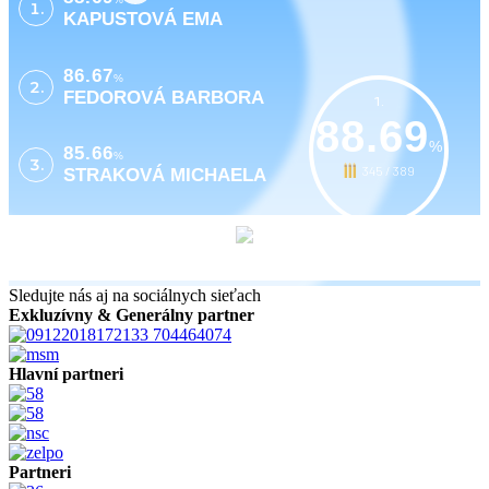
1.
KAPUSTOVÁ EMA
86.67
%
2.
FEDOROVÁ BARBORA
1.
88.69
%
85.66
%
3.
345 / 389
STRAKOVÁ MICHAELA
Sledujte nás aj na sociálnych sieťach
Exkluzívny & Generálny partner
Hlavní partneri
Partneri