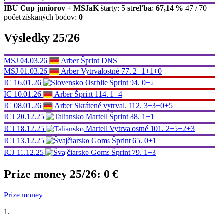
IBU Cup juniorov + MSJaK
štarty: 5
streľba: 67,14 %
47 / 70
počet získaných bodov:
0
Výsledky 25/26
MSJ
04.03.26
Arber
Šprint
DNS
MSJ
01.03.26
Arber
Vytrvalostné
77.
2+1+1+0
IC
16.01.26
Osrblie
Šprint
94.
0+2
IC
10.01.26
Arber
Šprint
114.
1+4
IC
08.01.26
Arber
Skrátené vytrval.
112.
3+3+0+5
ICJ
20.12.25
Martell
Šprint
88.
1+1
ICJ
18.12.25
Martell
Vytrvalostné
101.
2+5+2+3
ICJ
13.12.25
Goms
Šprint
65.
0+1
ICJ
11.12.25
Goms
Šprint
79.
1+3
Prize money 25/26:
0 €
Prize money
1.