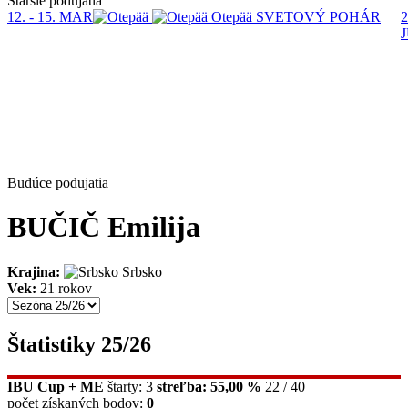
Staršie podujatia
12. - 15. MAR
Otepää
SVETOVÝ POHÁR
2
Budúce podujatia
BUČIČ Emilija
Krajina:
Srbsko
Vek:
21 rokov
Štatistiky 25/26
IBU Cup + ME
štarty: 3
streľba: 55,00 %
22 / 40
počet získaných bodov:
0