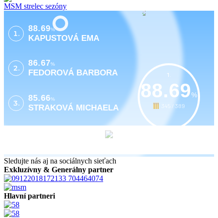
MSM strelec sezóny
88.69
%
1.
KAPUSTOVÁ EMA
86.67
%
2.
FEDOROVÁ BARBORA
1.
88.69
%
85.66
%
3.
345 / 389
STRAKOVÁ MICHAELA
Sledujte nás aj na sociálnych sieťach
Exkluzívny & Generálny partner
Hlavní partneri