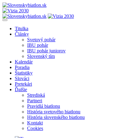
Titulka
Články
Svetový pohár
IBU pohár
IBU pohár juniorov
Slovenský tím
Kalendár
Poradia
Štatistiky
Slováci
Pretekári
Ďalšie
Strediská
Partneri
Pravidlá biatlonu
História svetového biatlonu
História slovenského biatlonu
Kontakt
Cookies