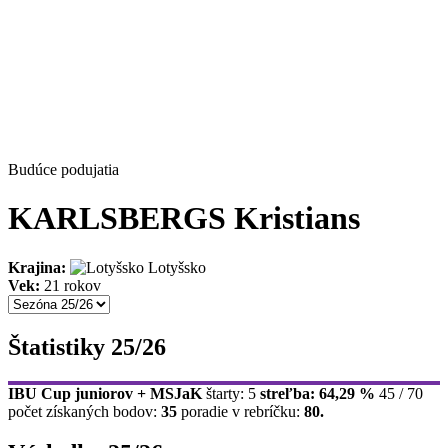
Budúce podujatia
KARLSBERGS Kristians
Krajina:
Lotyšsko
Vek:
21 rokov
Štatistiky 25/26
IBU Cup juniorov + MSJaK
štarty: 5
streľba: 64,29 %
45 / 70
počet získaných bodov:
35
poradie v rebríčku:
80.