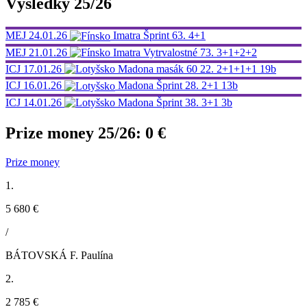
Výsledky 25/26
MEJ
24.01.26
Imatra
Šprint
63.
4+1
MEJ
21.01.26
Imatra
Vytrvalostné
73.
3+1+2+2
ICJ
17.01.26
Madona
masák 60
22.
2+1+1+1
19b
ICJ
16.01.26
Madona
Šprint
28.
2+1
13b
ICJ
14.01.26
Madona
Šprint
38.
3+1
3b
Prize money 25/26:
0 €
Prize money
1.
5 680 €
/
BÁTOVSKÁ F. Paulína
2.
2 785 €