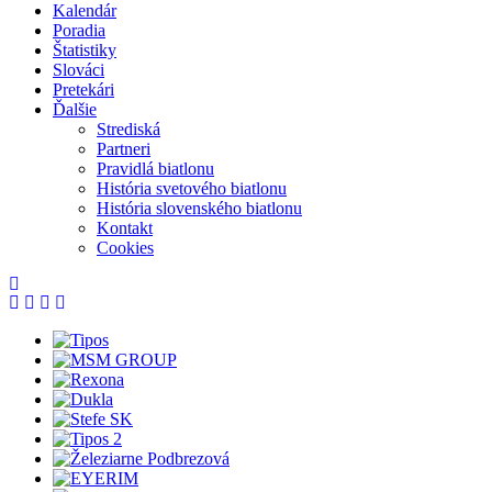
Kalendár
Poradia
Štatistiky
Slováci
Pretekári
Ďalšie
Strediská
Partneri
Pravidlá biatlonu
História svetového biatlonu
História slovenského biatlonu
Kontakt
Cookies