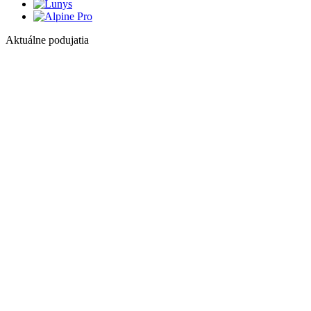
Aktuálne podujatia
1