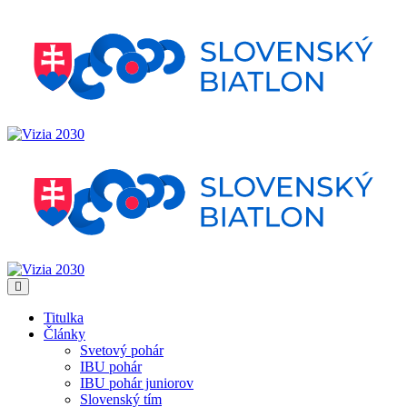
Titulka
Články
Svetový pohár
IBU pohár
IBU pohár juniorov
Slovenský tím