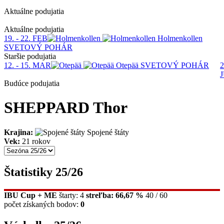
Aktuálne podujatia
1
Aktuálne podujatia
19. - 22. FEB
Holmenkollen
SVETOVÝ POHÁR
Staršie podujatia
12. - 15. MAR
Otepää
SVETOVÝ POHÁR
2
Budúce podujatia
SHEPPARD Thor
Krajina:
Spojené štáty
Vek:
21 rokov
Štatistiky 25/26
IBU Cup + ME
štarty: 4
streľba: 66,67 %
40 / 60
počet získaných bodov:
0