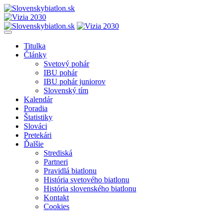
Titulka
Články
Svetový pohár
IBU pohár
IBU pohár juniorov
Slovenský tím
Kalendár
Poradia
Štatistiky
Slováci
Pretekári
Ďalšie
Strediská
Partneri
Pravidlá biatlonu
História svetového biatlonu
História slovenského biatlonu
Kontakt
Cookies