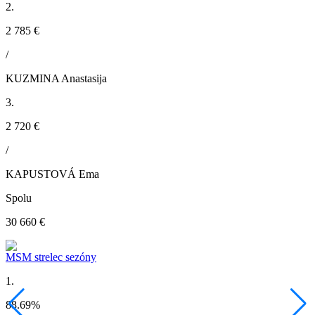
2.
2 785 €
/
KUZMINA Anastasija
3.
2 720 €
/
KAPUSTOVÁ Ema
Spolu
30 660 €
MSM strelec sezóny
1.
88.69
%