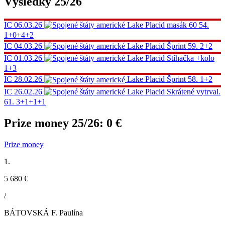
Výsledky 25/26
IC
06.03.26
Lake Placid
masák 60
54.
1+0+4+2
IC
04.03.26
Lake Placid
Šprint
59.
2+2
IC
01.03.26
Lake Placid
Stíhačka
+kolo
1+3
IC
28.02.26
Lake Placid
Šprint
58.
1+2
IC
26.02.26
Lake Placid
Skrátené vytrval.
61.
3+1+1+1
Prize money 25/26:
0 €
Prize money
1.
5 680 €
/
BÁTOVSKÁ F. Paulína