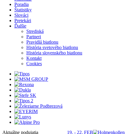
Poradia
Štatistiky
Slováci
Pretekári
Ďalšie
Strediská
Partneri
Pravidlá biatlonu
História svetového biatlonu
História slovenského biatlonu
Kontakt
Cookies
Aktuálne podujatia
19. - 22. FEB
S