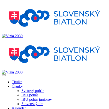
Titulka
Články
Svetový pohár
IBU pohár
IBU pohár juniorov
Slovenský tím
Kalendár