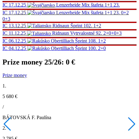
IC
17.12.25
Lenzerheide
Mix štafeta 1+1
23.
IC
17.12.25
Lenzerheide
Mix štafeta 1+1
23.
0+2
0+3
IC
13.12.25
Ridnaun
Šprint
102.
1+2
IC
11.12.25
Ridnaun
Vytrvalostné
92.
2+0+0+3
IC
06.12.25
Obertilliach
Šprint
108.
1+2
IC
04.12.25
Obertilliach
Šprint
100.
2+0
Prize money 25/26:
0 €
Prize money
1.
5 680 €
/
BÁTOVSKÁ F. Paulína
2.
2 785 €