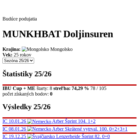
Budúce podujatia
MUNKHBAT Doljinsuren
Krajina:
Mongolsko
Vek:
25 rokov
Štatistiky 25/26
IBU Cup + ME
štarty: 8
streľba: 74,29 %
78 / 105
počet získaných bodov:
0
Výsledky 25/26
IC
10.01.26
Arber
Šprint
104.
1+2
IC
08.01.26
Arber
Skrátené vytrval.
100.
0+2+3+1
IC
19.12.25
Lenzerheide
Šprint
82.
0+0