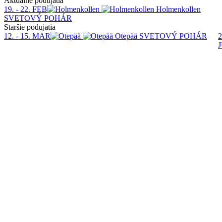
Aktuálne podujatia
19. - 22. FEB
Holmenkollen
SVETOVÝ POHÁR
Staršie podujatia
12. - 15. MAR
Otepää
SVETOVÝ POHÁR
2