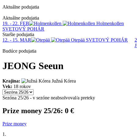
Aktuálne podujatia
1
Aktuálne podujatia
19. - 22. FEB
Holmenkollen
SVETOVÝ POHÁR
Staršie podujatia
12. - 15. MAR
Otepää
SVETOVÝ POHÁR
2
Budúce podujatia
JEONG Seeun
Krajina:
Južná Kórea
Vek:
18 rokov
Sezóna 25/26 - v sezóne neabsolvoval/a preteky
Prize money 25/26:
0 €
Prize money
1.