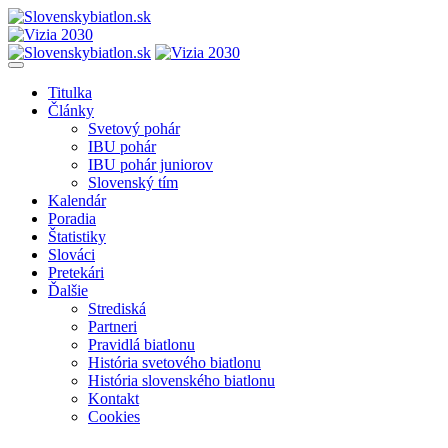
Titulka
Články
Svetový pohár
IBU pohár
IBU pohár juniorov
Slovenský tím
Kalendár
Poradia
Štatistiky
Slováci
Pretekári
Ďalšie
Strediská
Partneri
Pravidlá biatlonu
História svetového biatlonu
História slovenského biatlonu
Kontakt
Cookies