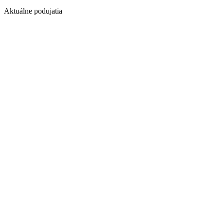
Aktuálne podujatia
1