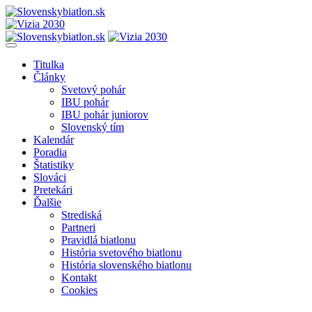
Titulka
Články
Svetový pohár
IBU pohár
IBU pohár juniorov
Slovenský tím
Kalendár
Poradia
Štatistiky
Slováci
Pretekári
Ďalšie
Strediská
Partneri
Pravidlá biatlonu
História svetového biatlonu
História slovenského biatlonu
Kontakt
Cookies