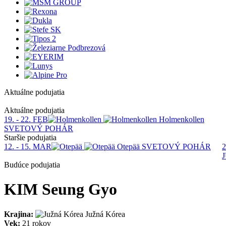
Aktuálne podujatia
1
Aktuálne podujatia
19. - 22. FEB
Holmenkollen
SVETOVÝ POHÁR
Staršie podujatia
12. - 15. MAR
Otepää
SVETOVÝ POHÁR
2
Budúce podujatia
KIM Seung Gyo
Krajina:
Južná Kórea
Vek:
21 rokov