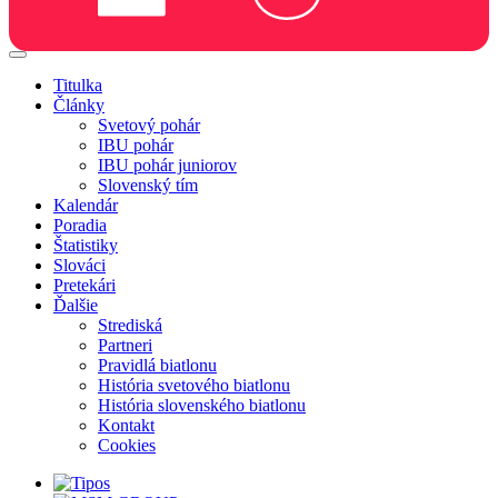
Titulka
Články
Svetový pohár
IBU pohár
IBU pohár juniorov
Slovenský tím
Kalendár
Poradia
Štatistiky
Slováci
Pretekári
Ďalšie
Strediská
Partneri
Pravidlá biatlonu
História svetového biatlonu
História slovenského biatlonu
Kontakt
Cookies