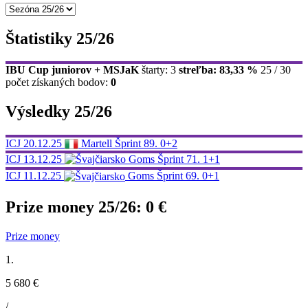
Štatistiky 25/26
IBU Cup juniorov + MSJaK
štarty: 3
streľba: 83,33 %
25 / 30
počet získaných bodov:
0
Výsledky 25/26
ICJ
20.12.25
Martell
Šprint
89.
0+2
ICJ
13.12.25
Goms
Šprint
71.
1+1
ICJ
11.12.25
Goms
Šprint
69.
0+1
Prize money 25/26:
0 €
Prize money
1.
5 680 €
/