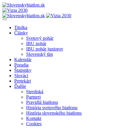
Titulka
Články
Svetový pohár
IBU pohár
IBU pohár juniorov
Slovenský tím
Kalendár
Poradia
Štatistiky
Slováci
Pretekári
Ďalšie
Strediská
Partneri
Pravidlá biatlonu
História svetového biatlonu
História slovenského biatlonu
Kontakt
Cookies