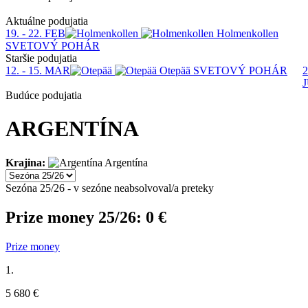
Aktuálne podujatia
19. - 22. FEB
Holmenkollen
SVETOVÝ POHÁR
Staršie podujatia
12. - 15. MAR
Otepää
SVETOVÝ POHÁR
2
Budúce podujatia
ARGENTÍNA
Krajina:
Argentína
Sezóna 25/26 - v sezóne neabsolvoval/a preteky
Prize money 25/26:
0 €
Prize money
1.
5 680 €