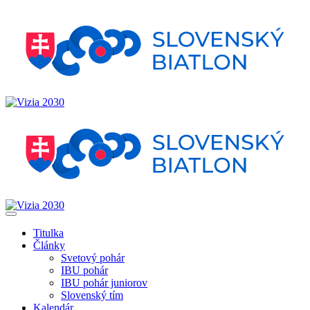
Titulka
Články
Svetový pohár
IBU pohár
IBU pohár juniorov
Slovenský tím
Kalendár