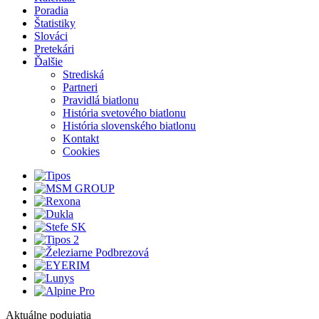
Poradia
Štatistiky
Slováci
Pretekári
Ďalšie
Strediská
Partneri
Pravidlá biatlonu
História svetového biatlonu
História slovenského biatlonu
Kontakt
Cookies
Aktuálne podujatia
1