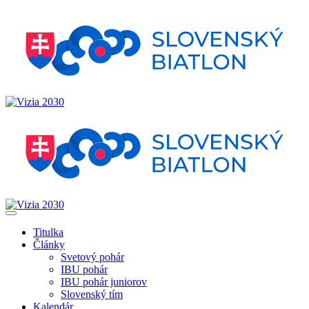
Titulka
Články
Svetový pohár
IBU pohár
IBU pohár juniorov
Slovenský tím
Kalendár