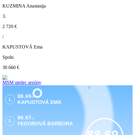
KUZMINA Anastasija
3.
2 720 €
/
KAPUSTOVÁ Ema
Spolu
30 660 €
MSM strelec sezóny
88.69
%
1.
KAPUSTOVÁ EMA
86.67
%
2.
FEDOROVÁ BARBORA
1.
88.69