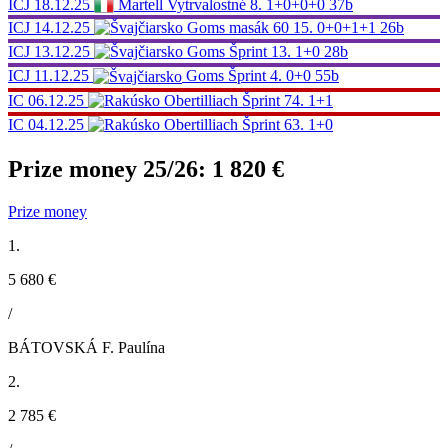
ICJ
18.12.25
Martell
Vytrvalostné
8.
1+0+0+0
37b
ICJ
14.12.25
Goms
masák 60
15.
0+0+1+1
26b
ICJ
13.12.25
Goms
Šprint
13.
1+0
28b
ICJ
11.12.25
Goms
Šprint
4.
0+0
55b
IC
06.12.25
Obertilliach
Šprint
74.
1+1
IC
04.12.25
Obertilliach
Šprint
63.
1+0
Prize money 25/26:
1 820 €
Prize money
1.
5 680 €
/
BÁTOVSKÁ F. Paulína
2.
2 785 €