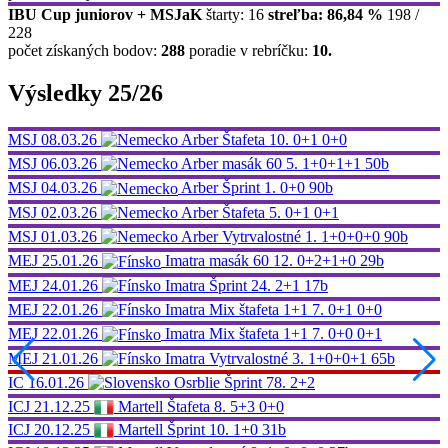
IBU Cup juniorov + MSJaK
štarty: 16
streľba: 86,84 %
198 /
228
počet získaných bodov:
288
poradie v rebríčku:
10.
Výsledky 25/26
MSJ
08.03.26
Arber
Štafeta
10.
0+1 0+0
MSJ
06.03.26
Arber
masák 60
5.
1+0+1+1
50b
MSJ
04.03.26
Arber
Šprint
1.
0+0
90b
MSJ
02.03.26
Arber
Štafeta
5.
0+1 0+1
MSJ
01.03.26
Arber
Vytrvalostné
1.
1+0+0+0
90b
MEJ
25.01.26
Imatra
masák 60
12.
0+2+1+0
29b
MEJ
24.01.26
Imatra
Šprint
24.
2+1
17b
MEJ
22.01.26
Imatra
Mix štafeta 1+1
7.
0+1 0+0
MEJ
22.01.26
Imatra
Mix štafeta 1+1
7.
0+0 0+1
MEJ
21.01.26
Imatra
Vytrvalostné
3.
1+0+0+1
65b
IC
16.01.26
Osrblie
Šprint
78.
2+2
ICJ
21.12.25
Martell
Štafeta
8.
5+3 0+0
ICJ
20.12.25
Martell
Šprint
10.
1+0
31b