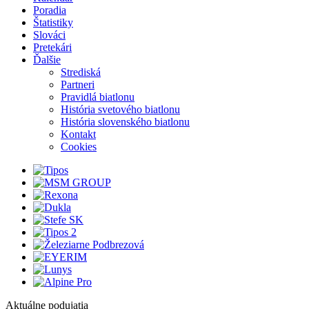
Poradia
Štatistiky
Slováci
Pretekári
Ďalšie
Strediská
Partneri
Pravidlá biatlonu
História svetového biatlonu
História slovenského biatlonu
Kontakt
Cookies
Aktuálne podujatia
1