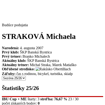
Budúce podujatia
STRAKOVÁ Michaela
Narodená:
4. augusta 2007
Prvý klub:
ŠKP Banská Bystrica
Prvý tréner:
Branko Michalech
Aktuálny klub:
ŠKP Banská Bystrica
Aktuálny tréner:
Michal Straka, Marek Matiaško
Obľúbené stredisko:
Obertilliach
Záľuby:
čas s rodinou, bicykel, turistika, skialp
Štatistiky 25/26
IBU Cup + ME
štarty: 3
streľba: 76,67 %
23 / 30
počet získaných bodov:
0