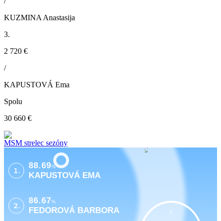
/
KUZMINA Anastasija
3.
2 720 €
/
KAPUSTOVÁ Ema
Spolu
30 660 €
MSM strelec sezóny
88.69
%
1.
KAPUSTOVÁ EMA
86.67
%
2.
FEDOROVÁ BARBORA
1.