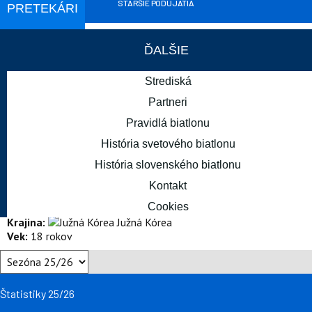
STARŠIE PODUJATIA
PRETEKÁRI
ĎALŠIE
Strediská
12. - 15. MAR
Partneri
Otepää
Pravidlá biatlonu
SVETOVÝ POHÁR
BUDÚCE PODUJATIA
História svetového biatlonu
História slovenského biatlonu
Kontakt
LEE Juhee
Cookies
Krajina:
Južná Kórea
Vek:
18 rokov
Štatistiky 25/26