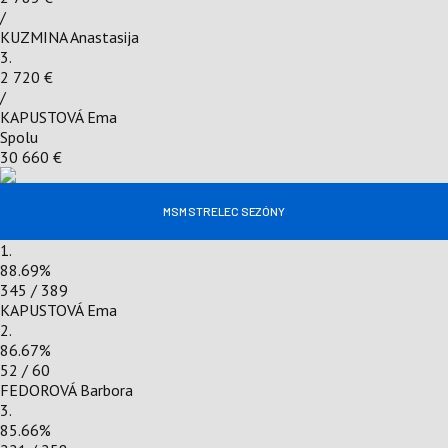
/
KUZMINA Anastasija
3.
2 720 €
/
KAPUSTOVÁ Ema
Spolu
30 660 €
MSM STRELEC SEZÓNY
1.
88.69
%
345 / 389
KAPUSTOVÁ Ema
2.
86.67
%
52 / 60
FEDOROVÁ Barbora
3.
85.66
%