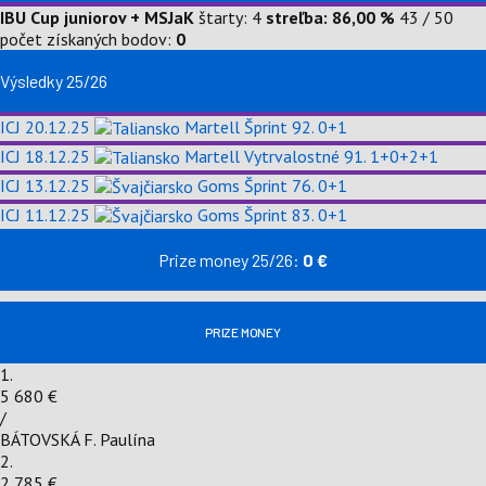
IBU Cup juniorov + MSJaK
štarty: 4
streľba: 86,00 %
43 / 50
počet získaných bodov:
0
Výsledky 25/26
ICJ
20.12.25
Martell
Šprint
92.
0+1
ICJ
18.12.25
Martell
Vytrvalostné
91.
1+0+2+1
ICJ
13.12.25
Goms
Šprint
76.
0+1
ICJ
11.12.25
Goms
Šprint
83.
0+1
Prize money 25/26:
0 €
PRIZE MONEY
1.
5 680 €
/
BÁTOVSKÁ F. Paulína
2.
2 785 €