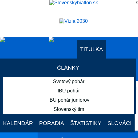
AKTUÁLNE PODUJATIA
TITULKA
ČLÁNKY
AKTUÁLNE PODUJATIA
Svetový pohár
19. - 22. FEB
IBU pohár
IBU pohár juniorov
Slovenský tím
Holmenkollen
KALENDÁR
PORADIA
ŠTATISTIKY
SLOVÁCI
SVETOVÝ POHÁR