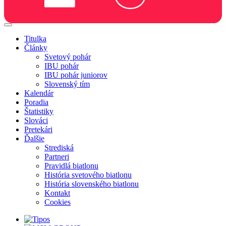
Titulka
Články
Svetový pohár
IBU pohár
IBU pohár juniorov
Slovenský tím
Kalendár
Poradia
Štatistiky
Slováci
Pretekári
Ďalšie
Strediská
Partneri
Pravidlá biatlonu
História svetového biatlonu
História slovenského biatlonu
Kontakt
Cookies