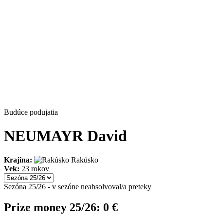
Budúce podujatia
NEUMAYR David
Krajina:
Rakúsko
Vek:
23 rokov
Sezóna 25/26 - v sezóne neabsolvoval/a preteky
Prize money 25/26:
0 €