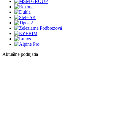
Aktuálne podujatia
1