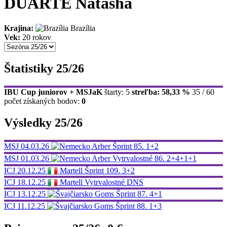
DUARTE Natasha
Krajina:
Brazília
Vek:
20 rokov
Štatistiky 25/26
IBU Cup juniorov + MSJaK
štarty: 5
streľba: 58,33 %
35 / 60
počet získaných bodov:
0
Výsledky 25/26
MSJ
04.03.26
Arber
Šprint
85.
1+2
MSJ
01.03.26
Arber
Vytrvalostné
86.
2+4+1+1
ICJ
20.12.25
Martell
Šprint
109.
3+2
ICJ
18.12.25
Martell
Vytrvalostné
DNS
ICJ
13.12.25
Goms
Šprint
87.
4+1
ICJ
11.12.25
Goms
Šprint
88.
1+3