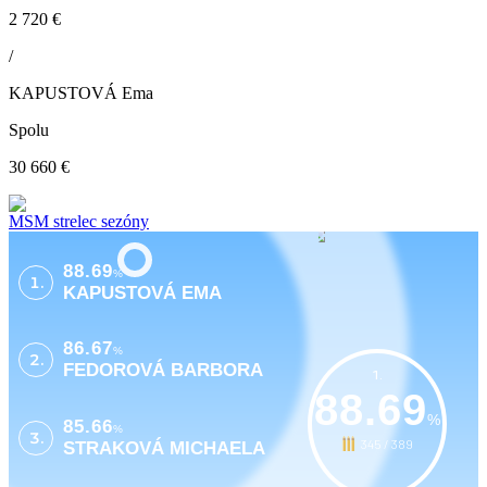
2 720 €
/
KAPUSTOVÁ Ema
Spolu
30 660 €
MSM strelec sezóny
88.69
%
1.
KAPUSTOVÁ EMA
86.67
%
2.
FEDOROVÁ BARBORA
1.
88.69
%
85.66
%
3.
345 / 389
STRAKOVÁ MICHAELA