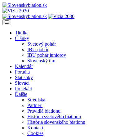
Titulka
Články
Svetový pohár
IBU pohár
IBU pohár juniorov
Slovenský tím
Kalendár
Poradia
Štatistiky
Slováci
Pretekári
Ďalšie
Strediská
Partneri
Pravidlá biatlonu
História svetového biatlonu
História slovenského biatlonu
Kontakt
Cookies