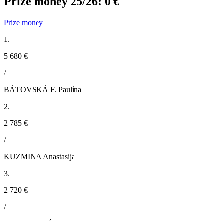
Prize money 25/26:
0 €
Prize money
1.
5 680 €
/
BÁTOVSKÁ F. Paulína
2.
2 785 €
/
KUZMINA Anastasija
3.
2 720 €
/