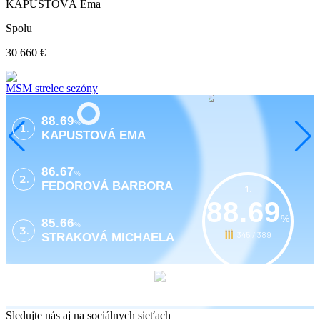
KAPUSTOVÁ Ema
Spolu
30 660 €
MSM strelec sezóny
88.69
%
1.
KAPUSTOVÁ EMA
86.67
%
2.
FEDOROVÁ BARBORA
1.
88.69
%
85.66
%
3.
345 / 389
STRAKOVÁ MICHAELA
Sledujte nás aj na sociálnych sieťach