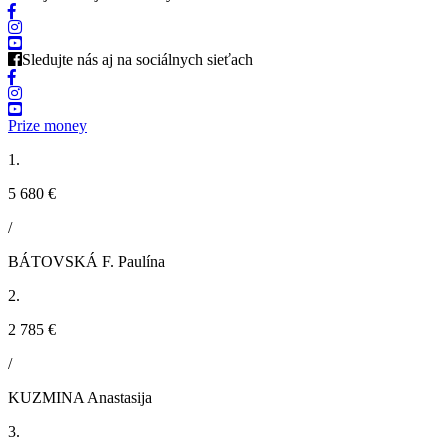
Sledujte nás aj na sociálnych sieťach
Prize money
1.
5 680 €
/
BÁTOVSKÁ F. Paulína
2.
2 785 €
/
KUZMINA Anastasija
3.