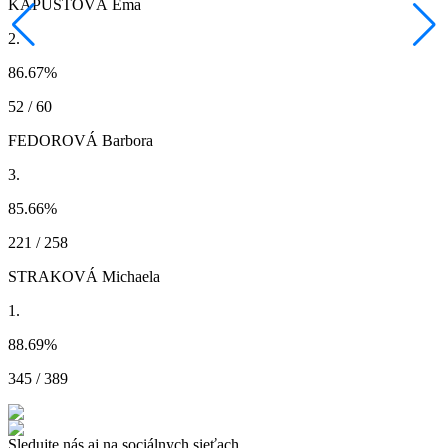
KAPUSTOVÁ Ema
2.
86.67
%
52 / 60
FEDOROVÁ Barbora
3.
85.66
%
221 / 258
STRAKOVÁ Michaela
1.
88.69
%
345 / 389
Sledujte nás aj na sociálnych sieťach