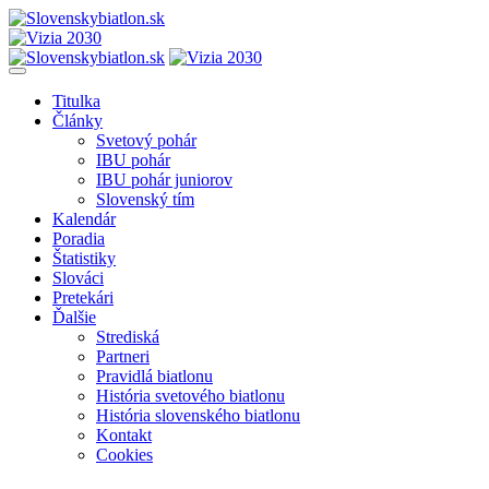
Titulka
Články
Svetový pohár
IBU pohár
IBU pohár juniorov
Slovenský tím
Kalendár
Poradia
Štatistiky
Slováci
Pretekári
Ďalšie
Strediská
Partneri
Pravidlá biatlonu
História svetového biatlonu
História slovenského biatlonu
Kontakt
Cookies