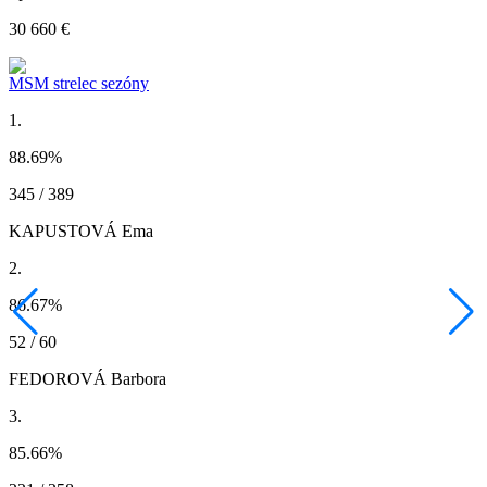
30 660 €
MSM strelec sezóny
1.
88.69
%
345 / 389
KAPUSTOVÁ Ema
2.
86.67
%
52 / 60
FEDOROVÁ Barbora
3.
85.66
%