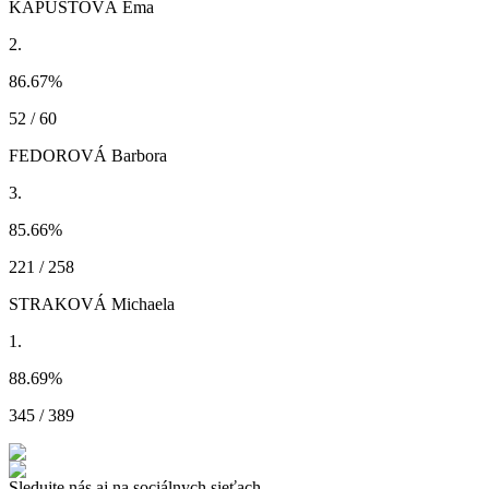
KAPUSTOVÁ Ema
2.
86.67
%
52 / 60
FEDOROVÁ Barbora
3.
85.66
%
221 / 258
STRAKOVÁ Michaela
1.
88.69
%
345 / 389
Sledujte nás aj na sociálnych sieťach