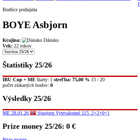
Budúce podujatia
BOYE Asbjorn
Krajina:
Dánsko
Vek:
22 rokov
Štatistiky 25/26
IBU Cup + ME
štarty: 1
streľba: 75,00 %
15 / 20
počet získaných bodov:
0
Výsledky 25/26
ME
28.01.26
Sjusjoen
Vytrvalostné
115.
2+2+0+1
Prize money 25/26:
0 €
Prize money