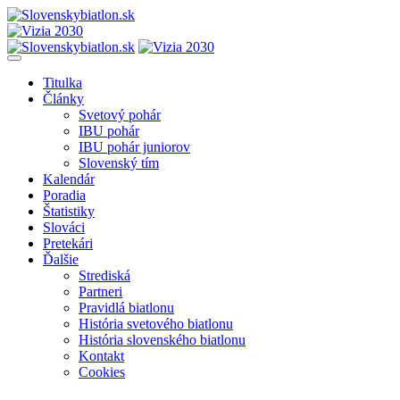
Titulka
Články
Svetový pohár
IBU pohár
IBU pohár juniorov
Slovenský tím
Kalendár
Poradia
Štatistiky
Slováci
Pretekári
Ďalšie
Strediská
Partneri
Pravidlá biatlonu
História svetového biatlonu
História slovenského biatlonu
Kontakt
Cookies