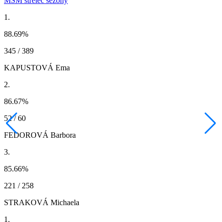
MSM strelec sezóny
1.
88.69
%
345 / 389
KAPUSTOVÁ Ema
2.
86.67
%
52 / 60
FEDOROVÁ Barbora
3.
85.66
%
221 / 258
STRAKOVÁ Michaela
1.