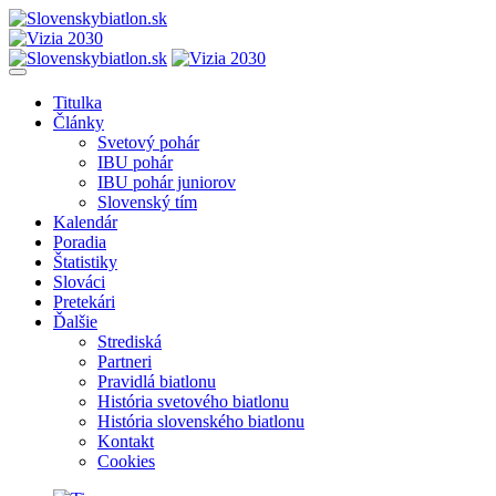
Titulka
Články
Svetový pohár
IBU pohár
IBU pohár juniorov
Slovenský tím
Kalendár
Poradia
Štatistiky
Slováci
Pretekári
Ďalšie
Strediská
Partneri
Pravidlá biatlonu
História svetového biatlonu
História slovenského biatlonu
Kontakt
Cookies