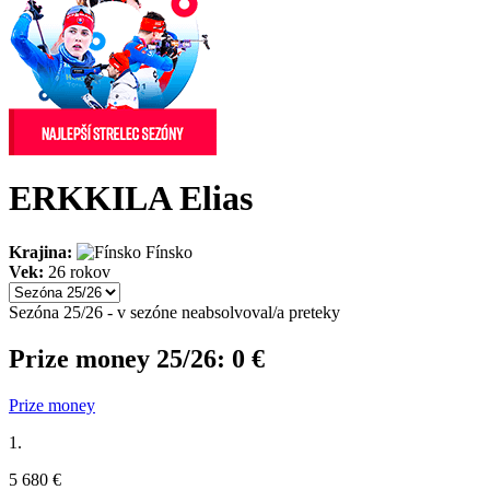
ERKKILA Elias
Krajina:
Fínsko
Vek:
26 rokov
Sezóna 25/26 - v sezóne neabsolvoval/a preteky
Prize money 25/26:
0 €
Prize money
1.
5 680 €