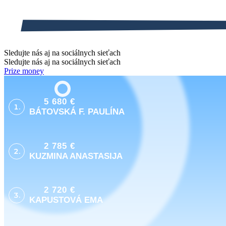
Sledujte nás aj na sociálnych sieťach
Sledujte nás aj na sociálnych sieťach
Prize money
5 680 €
1.
BÁTOVSKÁ F. PAULÍNA
2 785 €
2.
KUZMINA ANASTASIJA
2 720 €
3.
KAPUSTOVÁ EMA