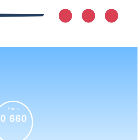
Spolu
0 660
€