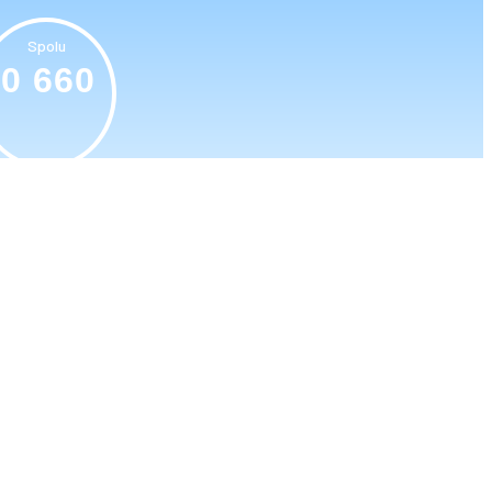
Spolu
0 660
€