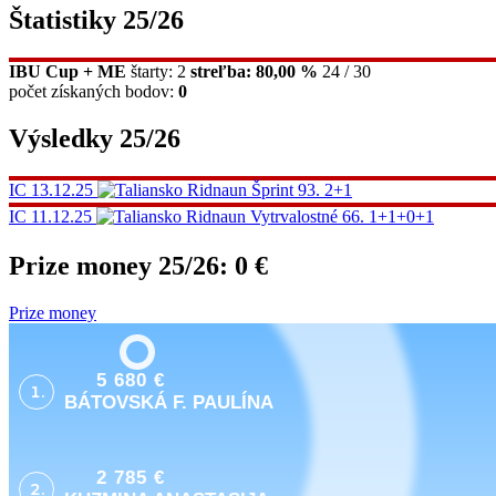
Štatistiky 25/26
IBU Cup + ME
štarty: 2
streľba: 80,00 %
24 / 30
počet získaných bodov:
0
Výsledky 25/26
IC
13.12.25
Ridnaun
Šprint
93.
2+1
IC
11.12.25
Ridnaun
Vytrvalostné
66.
1+1+0+1
Prize money 25/26:
0 €
Prize money
5 680 €
1.
BÁTOVSKÁ F. PAULÍNA
2 785 €
2.