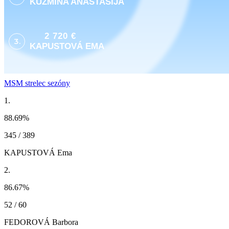
KUZMINA ANASTASIJA
2 720 €
3.
KAPUSTOVÁ EMA
MSM strelec sezóny
1.
88.69
%
345 / 389
KAPUSTOVÁ Ema
2.
86.67
%
52 / 60
FEDOROVÁ Barbora