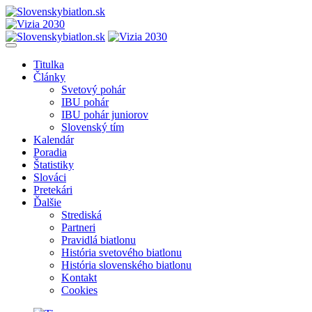
Titulka
Články
Svetový pohár
IBU pohár
IBU pohár juniorov
Slovenský tím
Kalendár
Poradia
Štatistiky
Slováci
Pretekári
Ďalšie
Strediská
Partneri
Pravidlá biatlonu
História svetového biatlonu
História slovenského biatlonu
Kontakt
Cookies