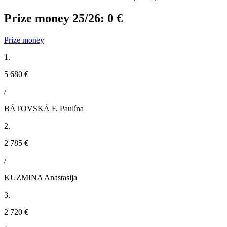
Prize money 25/26:
0 €
Prize money
1.
5 680 €
/
BÁTOVSKÁ F. Paulína
2.
2 785 €
/
KUZMINA Anastasija
3.
2 720 €