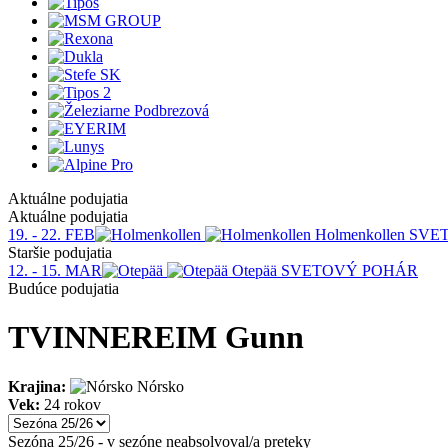
Aktuálne podujatia
Aktuálne podujatia
19. - 22. FEB
Holmenkollen
SVE
Staršie podujatia
12. - 15. MAR
Otepää
SVETOVÝ POHÁR
Budúce podujatia
TVINNEREIM Gunn
Krajina:
Nórsko
Vek:
24 rokov
Sezóna 25/26 - v sezóne neabsolvoval/a preteky