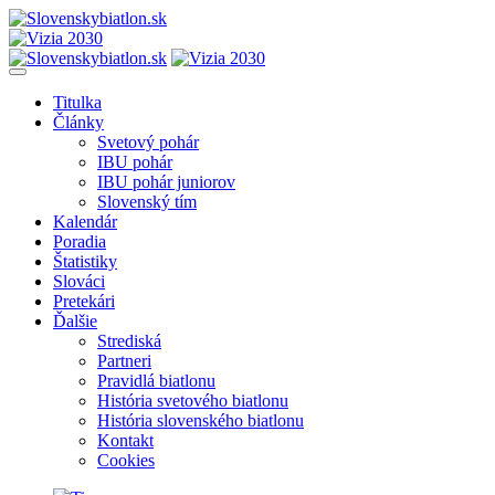
Titulka
Články
Svetový pohár
IBU pohár
IBU pohár juniorov
Slovenský tím
Kalendár
Poradia
Štatistiky
Slováci
Pretekári
Ďalšie
Strediská
Partneri
Pravidlá biatlonu
História svetového biatlonu
História slovenského biatlonu
Kontakt
Cookies