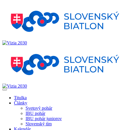
Titulka
Články
Svetový pohár
IBU pohár
IBU pohár juniorov
Slovenský tím
Kalendár