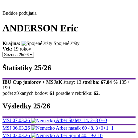
Budúce podujatia
ANDERSON Eric
Krajina:
Spojené štáty
Vek:
19 rokov
Štatistiky 25/26
IBU Cup juniorov + MSJaK
štarty: 13
streľba: 67,84 %
135 /
199
počet získaných bodov:
61
poradie v rebríčku:
62.
Výsledky 25/26
MSJ
07.03.26
Arber
Štafeta
14.
2+3 0+0
MSJ
06.03.26
Arber
masák 60
48.
3+0+1+1
MSJ
03.03.26
Arber
Šprint
40.
1+2
1b