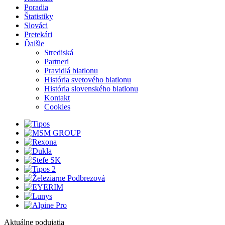
Poradia
Štatistiky
Slováci
Pretekári
Ďalšie
Strediská
Partneri
Pravidlá biatlonu
História svetového biatlonu
História slovenského biatlonu
Kontakt
Cookies
Aktuálne podujatia
1