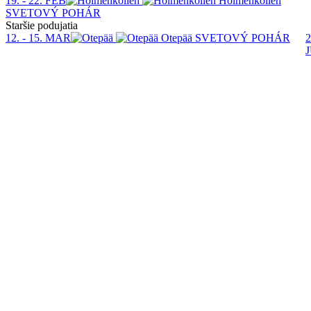
19. - 22. FEB
Holmenkollen
SVETOVÝ POHÁR
Staršie podujatia
12. - 15. MAR
Otepää
SVETOVÝ POHÁR
2