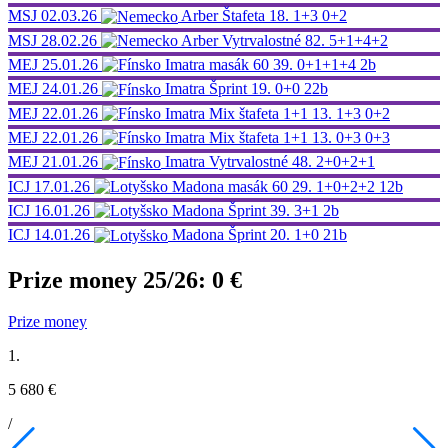
MSJ
02.03.26
Arber
Štafeta
18.
1+3 0+2
MSJ
28.02.26
Arber
Vytrvalostné
82.
5+1+4+2
MEJ
25.01.26
Imatra
masák 60
39.
0+1+1+4
2b
MEJ
24.01.26
Imatra
Šprint
19.
0+0
22b
MEJ
22.01.26
Imatra
Mix štafeta 1+1
13.
1+3 0+2
MEJ
22.01.26
Imatra
Mix štafeta 1+1
13.
0+3 0+3
MEJ
21.01.26
Imatra
Vytrvalostné
48.
2+0+2+1
ICJ
17.01.26
Madona
masák 60
29.
1+0+2+2
12b
ICJ
16.01.26
Madona
Šprint
39.
3+1
2b
ICJ
14.01.26
Madona
Šprint
20.
1+0
21b
Prize money 25/26:
0 €
Prize money
1.
5 680 €
/