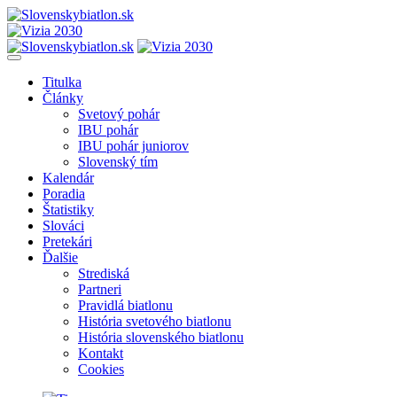
Titulka
Články
Svetový pohár
IBU pohár
IBU pohár juniorov
Slovenský tím
Kalendár
Poradia
Štatistiky
Slováci
Pretekári
Ďalšie
Strediská
Partneri
Pravidlá biatlonu
História svetového biatlonu
História slovenského biatlonu
Kontakt
Cookies