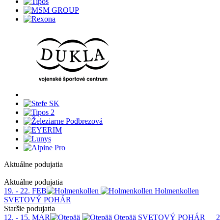
Aktuálne podujatia
1
Aktuálne podujatia
19. - 22. FEB
Holmenkollen
SVETOVÝ POHÁR
Staršie podujatia
12. - 15. MAR
Otepää
SVETOVÝ POHÁR
2