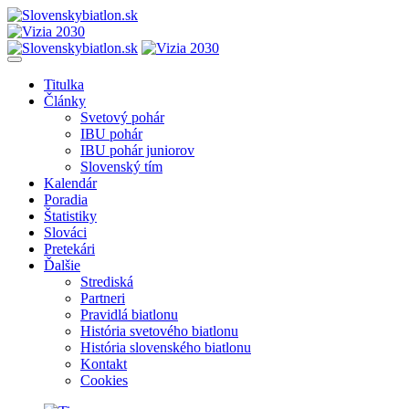
Titulka
Články
Svetový pohár
IBU pohár
IBU pohár juniorov
Slovenský tím
Kalendár
Poradia
Štatistiky
Slováci
Pretekári
Ďalšie
Strediská
Partneri
Pravidlá biatlonu
História svetového biatlonu
História slovenského biatlonu
Kontakt
Cookies