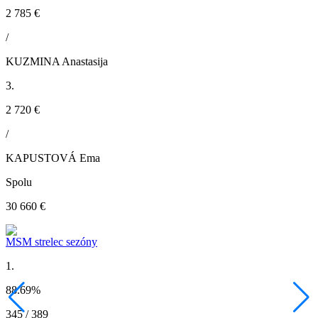
2 785 €
/
KUZMINA Anastasija
3.
2 720 €
/
KAPUSTOVÁ Ema
Spolu
30 660 €
MSM strelec sezóny
1.
88.69
%
345 / 389