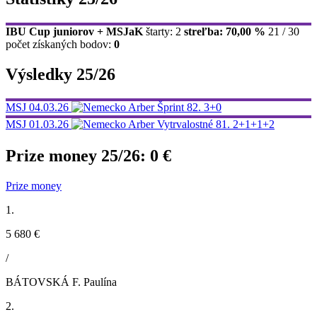
IBU Cup juniorov + MSJaK
štarty: 2
streľba: 70,00 %
21 / 30
počet získaných bodov:
0
Výsledky 25/26
MSJ
04.03.26
Arber
Šprint
82.
3+0
MSJ
01.03.26
Arber
Vytrvalostné
81.
2+1+1+2
Prize money 25/26:
0 €
Prize money
1.
5 680 €
/
BÁTOVSKÁ F. Paulína
2.