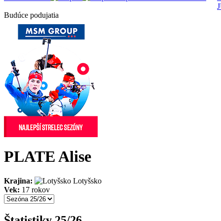
Budúce podujatia
PLATE Alise
Krajina:
Lotyšsko
Vek:
17 rokov
Štatistiky 25/26