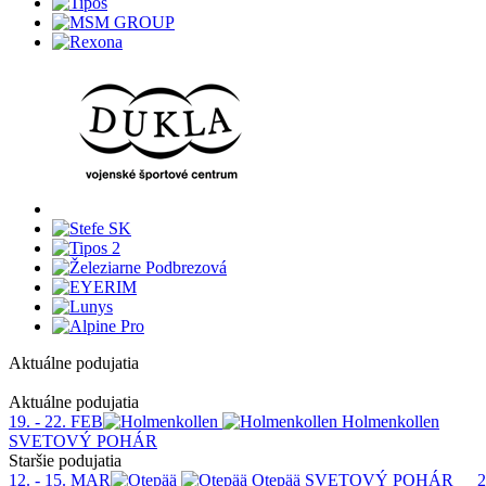
Aktuálne podujatia
1
Aktuálne podujatia
19. - 22. FEB
Holmenkollen
SVETOVÝ POHÁR
Staršie podujatia
12. - 15. MAR
Otepää
SVETOVÝ POHÁR
2