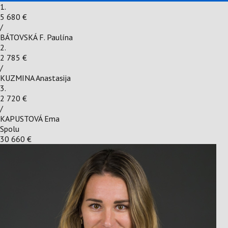
1.
5 680 €
/
BÁTOVSKÁ F. Paulína
2.
2 785 €
/
KUZMINA Anastasija
3.
2 720 €
/
KAPUSTOVÁ Ema
Spolu
30 660 €