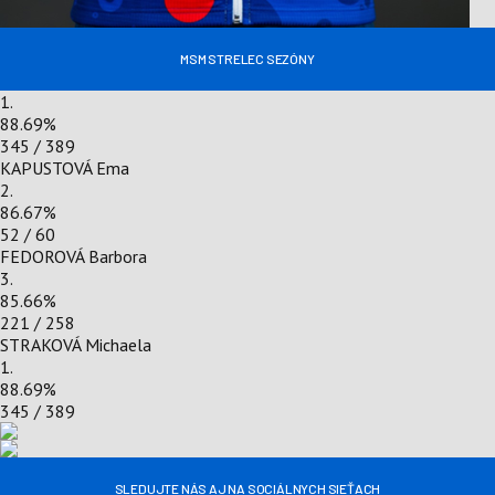
MSM STRELEC SEZÓNY
1.
88.69
%
345 / 389
KAPUSTOVÁ Ema
2.
86.67
%
52 / 60
FEDOROVÁ Barbora
3.
85.66
%
221 / 258
STRAKOVÁ Michaela
1.
88.69
%
345 / 389
SLEDUJTE NÁS AJ NA SOCIÁLNYCH SIEŤACH