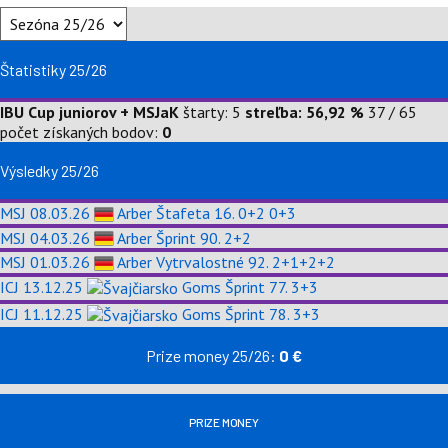
Štatistiky 25/26
IBU Cup juniorov + MSJaK
štarty: 5
streľba: 56,92 %
37 / 65
počet získaných bodov:
0
Výsledky 25/26
MSJ
08.03.26
Arber
Štafeta
16.
0+2 0+3
MSJ
04.03.26
Arber
Šprint
90.
2+2
MSJ
01.03.26
Arber
Vytrvalostné
92.
2+1+2+2
ICJ
13.12.25
Goms
Šprint
77.
3+3
ICJ
11.12.25
Goms
Šprint
78.
3+3
Prize money 25/26:
0 €
PRIZE MONEY