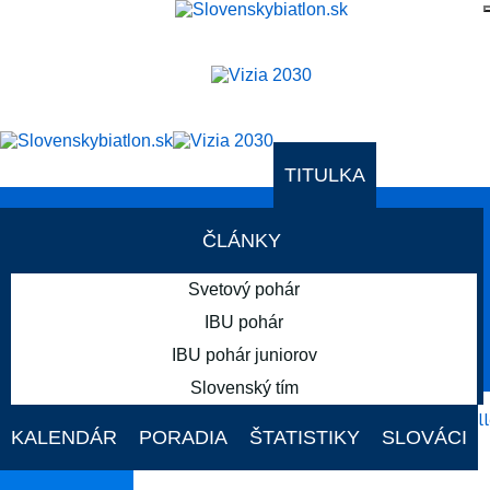
TITULKA
AKTUÁLNE PODUJATIA
ČLÁNKY
Svetový pohár
IBU pohár
IBU pohár juniorov
AKTUÁLNE PODUJATIA
Slovenský tím
19. - 22. FEB
KALENDÁR
PORADIA
ŠTATISTIKY
SLOVÁCI