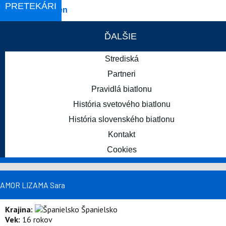
PRETEKÁRI
Holmenkollen
SVETOVÝ POHÁR
ĎALŠIE
STARŠIE PODUJATIA
Strediská
Partneri
Pravidlá biatlonu
História svetového biatlonu
12. - 15. MAR
História slovenského biatlonu
Kontakt
Otepää
SVETOVÝ POHÁR
BUDÚCE PODUJATIA
Cookies
AMOR LIZAMA Sara
Krajina:
Španielsko
Vek:
16 rokov