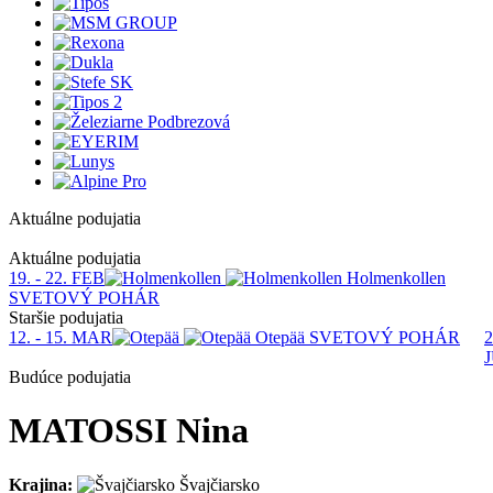
Aktuálne podujatia
1
Aktuálne podujatia
19. - 22. FEB
Holmenkollen
SVETOVÝ POHÁR
Staršie podujatia
12. - 15. MAR
Otepää
SVETOVÝ POHÁR
2
Budúce podujatia
MATOSSI Nina
Krajina:
Švajčiarsko