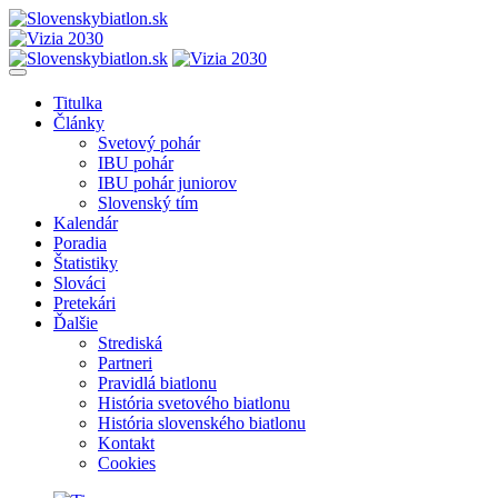
Titulka
Články
Svetový pohár
IBU pohár
IBU pohár juniorov
Slovenský tím
Kalendár
Poradia
Štatistiky
Slováci
Pretekári
Ďalšie
Strediská
Partneri
Pravidlá biatlonu
História svetového biatlonu
História slovenského biatlonu
Kontakt
Cookies