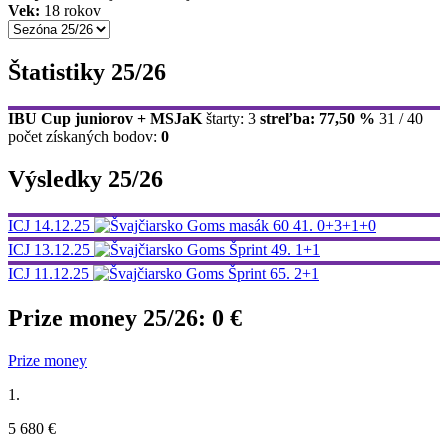
Vek:
18 rokov
Štatistiky 25/26
IBU Cup juniorov + MSJaK
štarty: 3
streľba: 77,50 %
31 / 40
počet získaných bodov:
0
Výsledky 25/26
ICJ
14.12.25
Goms
masák 60
41.
0+3+1+0
ICJ
13.12.25
Goms
Šprint
49.
1+1
ICJ
11.12.25
Goms
Šprint
65.
2+1
Prize money 25/26:
0 €
Prize money
1.
5 680 €