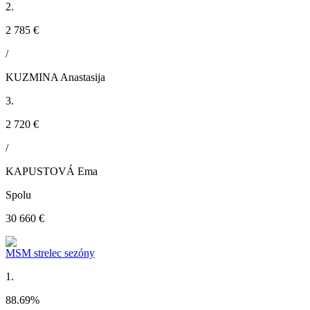
2.
2 785 €
/
KUZMINA Anastasija
3.
2 720 €
/
KAPUSTOVÁ Ema
Spolu
30 660 €
MSM strelec sezóny
1.
88.69
%