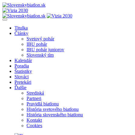
Titulka
Články
Svetový pohár
IBU pohár
IBU pohár juniorov
Slovenský tím
Kalendár
Poradia
Štatistiky
Slováci
Pretekári
Ďalšie
Strediská
Partneri
Pravidlá biatlonu
História svetového biatlonu
História slovenského biatlonu
Kontakt
Cookies