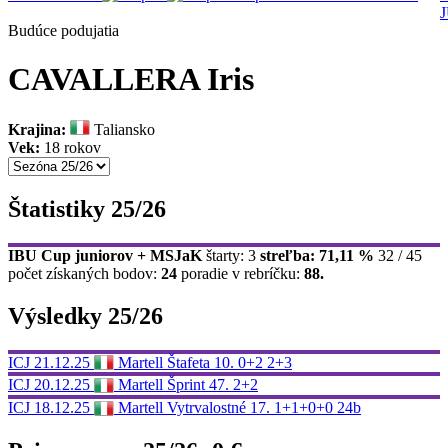
Budúce podujatia
CAVALLERA Iris
Krajina:
Taliansko
Vek:
18 rokov
Štatistiky 25/26
IBU Cup juniorov + MSJaK
štarty: 3
streľba: 71,11 %
32 / 45
počet získaných bodov:
24
poradie v rebríčku:
88.
Výsledky 25/26
ICJ
21.12.25
Martell
Štafeta
10.
0+2 2+3
ICJ
20.12.25
Martell
Šprint
47.
2+2
ICJ
18.12.25
Martell
Vytrvalostné
17.
1+1+0+0
24b