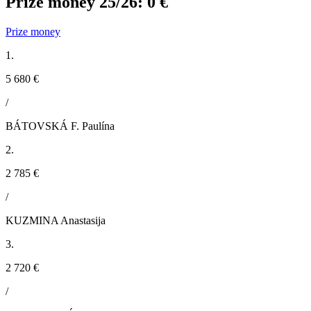
Prize money 25/26:
0 €
Prize money
1.
5 680 €
/
BÁTOVSKÁ F. Paulína
2.
2 785 €
/
KUZMINA Anastasija
3.
2 720 €
/