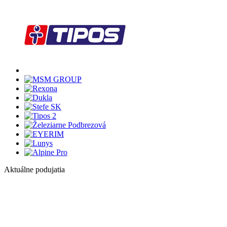
Aktuálne podujatia
1