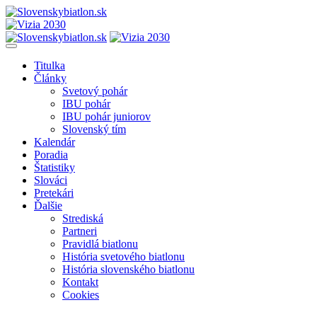
Titulka
Články
Svetový pohár
IBU pohár
IBU pohár juniorov
Slovenský tím
Kalendár
Poradia
Štatistiky
Slováci
Pretekári
Ďalšie
Strediská
Partneri
Pravidlá biatlonu
História svetového biatlonu
História slovenského biatlonu
Kontakt
Cookies