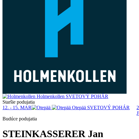
Holmenkollen
SVETOVÝ POHÁR
Staršie podujatia
12. - 15. MAR
Otepää
SVETOVÝ POHÁR
2
Budúce podujatia
STEINKASSERER Jan