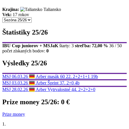
Krajina:
Taliansko
Vek:
17 rokov
Štatistiky 25/26
IBU Cup juniorov + MSJaK
štarty: 3
streľba: 72,00 %
36 / 50
počet získaných bodov:
0
Výsledky 25/26
MSJ
06.03.26
Arber
masák 60
22.
2+2+1+1
19b
MSJ
03.03.26
Arber
Šprint
37.
2+0
4b
MSJ
28.02.26
Arber
Vytrvalostné
44.
2+2+2+0
Prize money 25/26:
0 €
Prize money
1.