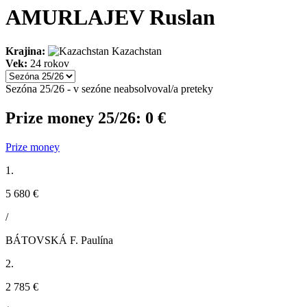
AMURLAJEV Ruslan
Krajina:
Kazachstan
Vek:
24 rokov
Sezóna 25/26 - v sezóne neabsolvoval/a preteky
Prize money 25/26:
0 €
Prize money
1.
5 680 €
/
BÁTOVSKÁ F. Paulína
2.
2 785 €