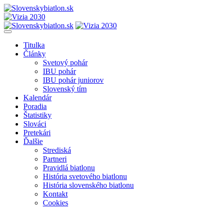
Titulka
Články
Svetový pohár
IBU pohár
IBU pohár juniorov
Slovenský tím
Kalendár
Poradia
Štatistiky
Slováci
Pretekári
Ďalšie
Strediská
Partneri
Pravidlá biatlonu
História svetového biatlonu
História slovenského biatlonu
Kontakt
Cookies